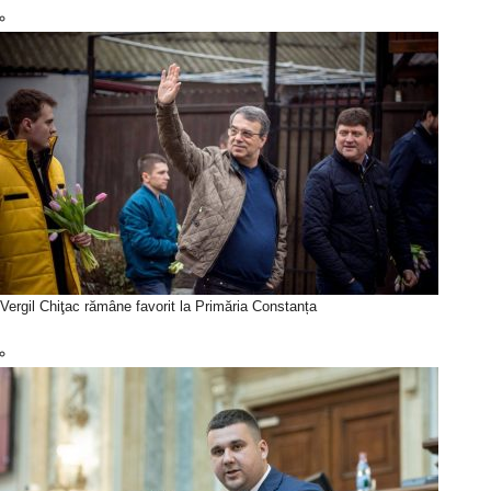
Vergil Chiţac rămâne favorit la Primăria Constanța