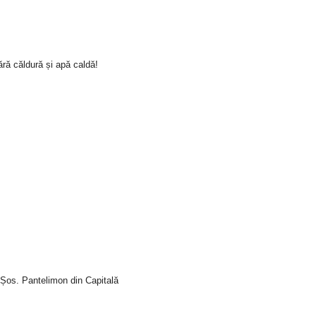
ră căldură și apă caldă!
i Șos. Pantelimon din Capitală