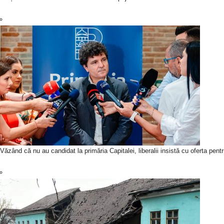
Văzând că nu au candidat la primăria Capitalei, liberalii insistă cu oferta pen