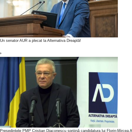
Un senator AUR a plecat la Alternativa Dreaptă!
Președintele PMP Cristian Diaconescu sprijină candidatura lui Florin-Mircea An