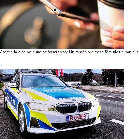
Atentie la cine va suna pe WhatsApp: Un român s-a trezit fără niciun ban și c