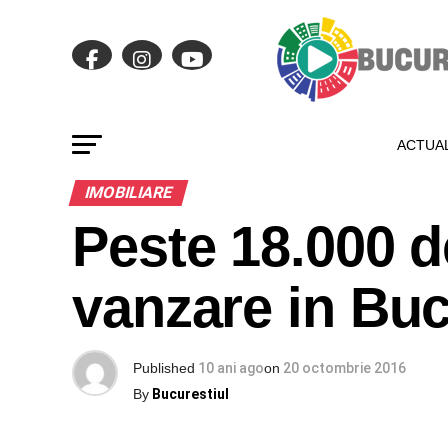
ACTUAL
IMOBILIARE
Peste 18.000 d
vanzare in Buc
Published
10 ani ago
on
20 octombrie 2016
By
Bucurestiul