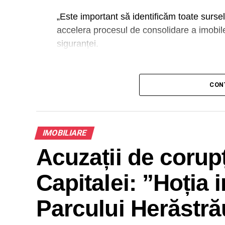
„Este important să identificăm toate sursel
accelera procesul de consolidare a imobile
siguranței.
A
CON
Urmează etape de discuții tehnice între spe
eficiente de colaborare cu instituțiile fin
IMOBILIARE
Acuzații de corupț
Capitalei: ”Hoția 
Parcului Herăstrău