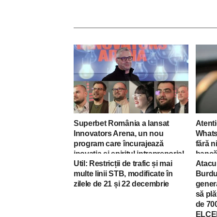
Superbet România a lansat
Atenti
Innovators Arena, un nou
Whats
program care încurajează
fără n
inovația și spiritul intraprenorial
bancă 
Util: Restricții de trafic și mai
Atacur
multe linii STB, modificate în
Burduj
zilele de 21 și 22 decembrie
genera
să plă
de 700
ELCE