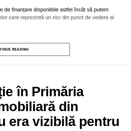
e de finanțare disponibile astfel încât să putem
lor care reprezintă un risc din punct de vedere al
DVERTISEMENT
TINUE READING
cialiști și vom căuta în continuare căi cât mai
anciare europene”, a spus Dan.
ie în Primăria
imobiliară din
 era vizibilă pentru