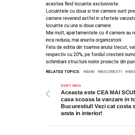
acestea fiind locuinte exclusiviste.
Locuintele cu doua si trei camere sunt p
camere revenind astfel in ofertele vanzatori
locuinte cu una si doua camere.
Mai mult, apartamentele cu 4 camere au rev
inca redusa, mai anunta organizatorii.
Fata de editia din toamna anului trecut, v
respectiv cu 20%, pe fondul cresterii numa
schimbarii structurii noilor proiecte din pu
RELATED TOPICS:
BANI
BUCURESTI
IMO
DON'T MISS
Aceasta este CEA MAI SC
casa scoasa la vanzare in t
Bucurestiul! Vezi cat costa 
arata in interior!