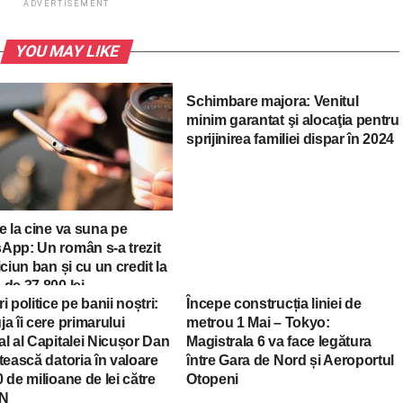
ADVERTISEMENT
YOU MAY LIKE
Schimbare majora: Venitul
minim garantat şi alocaţia pentru
sprijinirea familiei dispar în 2024
e la cine va suna pe
App: Un român s-a trezit
iciun ban și cu un credit la
de 37.800 lei
i politice pe banii noștri:
Începe construcția liniei de
a îi cere primarului
metrou 1 Mai – Tokyo:
l al Capitalei Nicușor Dan
Magistrala 6 va face legătura
tească datoria în valoare
între Gara de Nord și Aeroportul
 de milioane de lei către
Otopeni
N