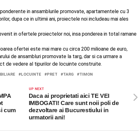
reponderente in ansamblurile promovate, apartamentele cu 3
lor, dupa ce in ultimii ani, proiectele noi includeau mai ales
enit in ofertele proiectelor noi, insa ponderea in total ramane
aloarea ofertei este mai mare cu circa 200 milioane de euro,
rului de ansambluri promovate la targ, dar si ca urmare a
nct de vedere al tipurilor de locuinte construite.
BILIARE
LOCUINTE
PRET
TARG
TIMON
UP NEXT
UMPA
Daca ai proprietati aici TE VEI
ot
IMBOGATI! Care sunt noii poli de
si cum
dezvoltare ai Bucurestiului in
urmatorii ani!