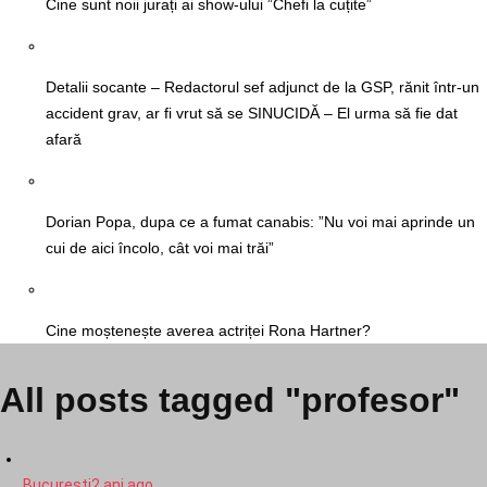
Cine sunt noii jurați ai show-ului ”Chefi la cuțite”
Detalii socante – Redactorul sef adjunct de la GSP, rănit într-un
accident grav, ar fi vrut să se SINUCIDĂ – El urma să fie dat
afară
Dorian Popa, dupa ce a fumat canabis: ”Nu voi mai aprinde un
cui de aici încolo, cât voi mai trăi”
Cine moștenește averea actriței Rona Hartner?
All posts tagged "profesor"
Bucuresti
2 ani ago