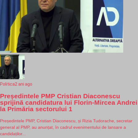
Politica
2 ani ago
Președintele PMP Cristian Diaconescu
sprijină candidatura lui Florin-Mircea Andrei
la Primăria sectorului 1
Președintele PMP, Cristian Diaconescu, și Rizia Tudorache, secretar
general al PMP, au anunțat, în cadrul evenimentului de lansare a
candidaților...