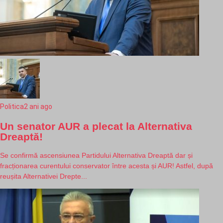
Politica
2 ani ago
Un senator AUR a plecat la Alternativa
Dreaptă!
Se confirmă ascensiunea Partidului Alternativa Dreaptă dar și
fracționarea curentului conservator între acesta și AUR! Astfel, după
reușita Alternativei Drepte...