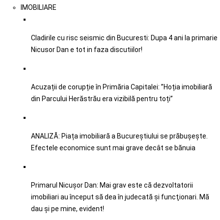
IMOBILIARE
Cladirile cu risc seismic din Bucuresti: Dupa 4 ani la primarie
Nicusor Dan e tot in faza discutiilor!
Acuzații de corupție în Primăria Capitalei: ”Hoția imobiliară
din Parcului Herăstrău era vizibilă pentru toți”
ANALIZĂ: Piața imobiliară a Bucureștiului se prăbușește.
Efectele economice sunt mai grave decât se bănuia
Primarul Nicușor Dan: Mai grav este că dezvoltatorii
imobiliari au început să dea în judecată şi funcţionari. Mă
dau şi pe mine, evident!