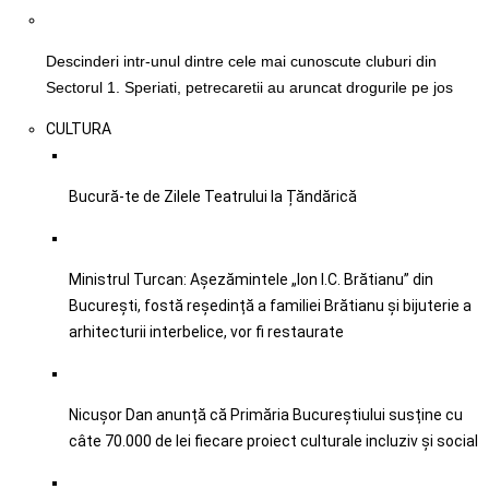
Descinderi intr-unul dintre cele mai cunoscute cluburi din
Sectorul 1. Speriati, petrecaretii au aruncat drogurile pe jos
CULTURA
Bucură-te de Zilele Teatrului la Țăndărică
Ministrul Turcan: Așezămintele „Ion I.C. Brătianu” din
București, fostă reședință a familiei Brătianu și bijuterie a
arhitecturii interbelice, vor fi restaurate
Nicușor Dan anunță că Primăria Bucureștiului susține cu
câte 70.000 de lei fiecare proiect culturale incluziv şi social