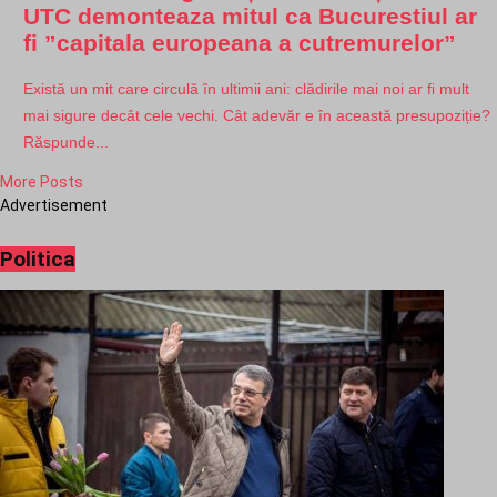
UTC demonteaza mitul ca Bucurestiul ar
fi ”capitala europeana a cutremurelor”
Există un mit care circulă în ultimii ani: clădirile mai noi ar fi mult
mai sigure decât cele vechi. Cât adevăr e în această presupoziție?
Răspunde...
More Posts
Advertisement
Politica