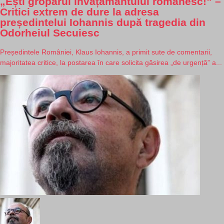
„Ești groparul învățământului românesc!” –
Critici extrem de dure la adresa
președintelui Iohannis după tragedia din
Odorheiul Secuiesc
Președintele României, Klaus Iohannis, a primit sute de comentarii,
majoritatea critice, la postarea în care solicita găsirea „de urgență” a...