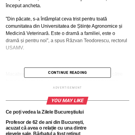
început ancheta.
”Din păcate, s-a întâmplat ceva trist pentru toată
comunitatea din Universitatea de Științe Agronomice și
Medicină Veterinară. Este o dramă a familiei, este o
dramă și pentru noi”, a spus Răzvan Teodorescu, rectorul
USAMV.
ADVERTISEMENT
CONTINUE READING
Macabra descoperire a fost făcută la ora 07.00 de către
femeia de serviciu, care a alertat imediat conducerea
universității.
ADVERTISEMENT
YOU MAY LIKE
Poziția în care a fost găsit îi face pe anchetatori să creadă
că a fost vorba despre o sinucidere, chiar dacă profesorul
Ce poți vedea la Zilele Bucureştiului
nu a lăsat un bilet de adio.
Profesor de 62 de ani din București,
acuzat că avea o relație cu una dintre
Deocamdată, nimeni nu poate răspunde la întrebarea
elevele sale. Bărbatul a fost reţinut