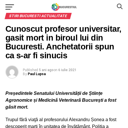
STIRI BUCURESTI ACTUALITATE
Cunoscut profesor universitar,
gasit mort in biroul lui din
Bucuresti. Anchetatorii spun
ca s-ar fi sinucis
Published
5 ani ago
on
6 iulie 2021
By
Paul Lupsa
Președintele Senatului Universității de Științe
Agronomice și Medicină Veterinară Bucureşti a fost
găsit mort.
Trupul fără viaţă al profesorului Alexandru Șonea a fost
descoperit marți în unitatea de învăţământ. Poliția a