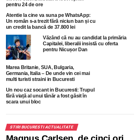
legată de motivele care l-au împins la acest gest fatal.
pentru 24 de ore
Atentie la cine va suna pe WhatsApp:
Un român s-a trezit fără niciun ban și cu
ADVERTISEMENT
un credit la bancă de 37.800 lei
Luni seară, profesorul Șonea nu s-a mai dus acasă și este
foarte posibil ca gestul la care a recurs să se fi consumat
Văzând că nu au candidat la primăria
Capitalei, liberalii insistă cu oferta
înainte de miezul nopții.
pentru Nicușor Dan
Nu există deocamdată informații cu privire la eventuale
probleme de sănătate ale profesorului.
Marea Britanie, SUA, Bulgaria,
Germania, Italia – De unde vin cei mai
multi turisti straini in Bucuresti
ADVERTISEMENT
Un nou caz socant in Bucuresti: Trupul
RELATED TOPICS:
ALEXANDRU ȘONEA
DECES
MOARTE
fără viață al unui tânăr a fost găsit în
PROFESOR
STIREA ZILEI
STIRI
scara unui bloc
UP NEXT
Ziua si dosarul de coruptie in Politia Romana!
Inca un mare sef prins de DNA
STIRI BUCURESTI ACTUALITATE
DON'T MISS
Magnus Carlsen, de cinci ori