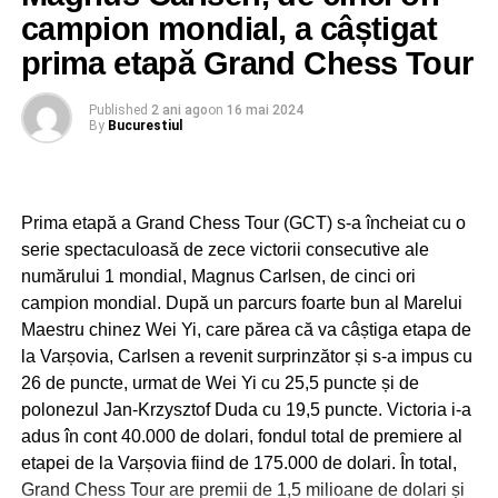
Ce nu se poate in Sectorul 1 se poate in
campion mondial, a câștigat
Dambovita. „Demonstrăm de peste 15 ani că
serviciile performante oferite de Supercom sunt
prima etapă Grand Chess Tour
apreciate.”
Published
2 ani ago
on
16 mai 2024
By
Bucurestiul
Prima etapă a Grand Chess Tour (GCT) s-a încheiat cu o
serie spectaculoasă de zece victorii consecutive ale
numărului 1 mondial, Magnus Carlsen, de cinci ori
campion mondial. După un parcurs foarte bun al Marelui
Maestru chinez Wei Yi, care părea că va câștiga etapa de
la Varșovia, Carlsen a revenit surprinzător și s-a impus cu
26 de puncte, urmat de Wei Yi cu 25,5 puncte și de
polonezul Jan-Krzysztof Duda cu 19,5 puncte. Victoria i-a
adus în cont 40.000 de dolari, fondul total de premiere al
etapei de la Varșovia fiind de 175.000 de dolari. În total,
Grand Chess Tour are premii de 1,5 milioane de dolari și