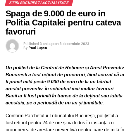
STIRI BUCURESTI ACTUALITATE
oportunitatea investirii în societatea respectivă. Bărbatul a
apelat numărul de telefon din anunț, ocazie cu care a
Spaga de 9.000 de euro in
ADVERTISEMENT
discutat cu o persoană ce s-a recomandat a fi din cadrul
Politia Capitalei pentru cateva
Romgaz.
favoruri
În timpul discuției telefonice, persoana vătămată a
Published
3 ani ago
on
8 decembrie 2023
acceptat să învestească suma de 1.250 lei, motiv pentru
By
Paul Lupsa
care i-a comunicat acelei persoane, telefonic, datele
înscrise pe cardul bancar precum și cele de pe cartea de
identitate.
Un polițist de la Centrul de Reținere și Arest Preventiv
București a fost reținut de procurori, fiind acuzat că ar
În continuare, după ce i-a fost retrasă suma de 1.250 din
fi primit mită peste 9.000 de euro de la un bărbat
contul bancar, persoana vătămată a fost contactată
arestat preventiv, în schimbul mai multor favoruri.
telefonic, de către o altă persoană, ce s-a recomandat a fi
Banii ar fi fost primiți în tranșe de la deținut sau iubita
din partea aceleiași societății energetice, aceasta
acestuia, pe o perioadă de un an și jumătate.
solicitându-i bărbatului depunerea a încă 2.500 lei la un
ATM de monede virtuale, pentru a putea retrage câștigul
Conform Parchetului Tribunalului București, polițistul a
inițial. Bărbatul din Vadu Moldovei s-a deplasat în
fost reținut pentru 24 de ore și va fi dus în instanță cu
municipiul Suceava și a depus la ATM suma de 2.500 lei.
propunerea de arestare preventivă pentru luare de mită în