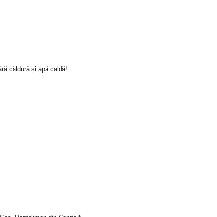
ră căldură și apă caldă!