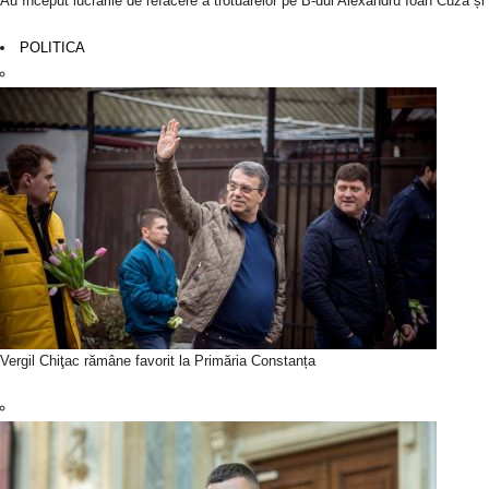
Au început lucrările de refacere a trotuarelor pe B-dul Alexandru Ioan Cuza ș
POLITICA
Vergil Chiţac rămâne favorit la Primăria Constanța