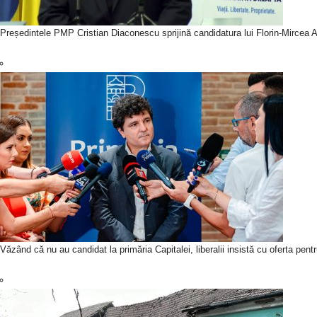
Președintele PMP Cristian Diaconescu sprijină candidatura lui Florin-Mircea An
Văzând că nu au candidat la primăria Capitalei, liberalii insistă cu oferta pen