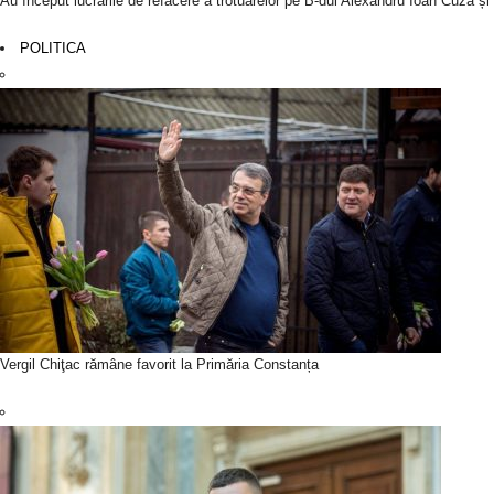
Au început lucrările de refacere a trotuarelor pe B-dul Alexandru Ioan Cuza ș
POLITICA
Vergil Chiţac rămâne favorit la Primăria Constanța