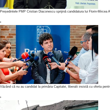
Președintele PMP Cristian Diaconescu sprijină candidatura lui Florin-Mircea An
Văzând că nu au candidat la primăria Capitalei, liberalii insistă cu oferta pen