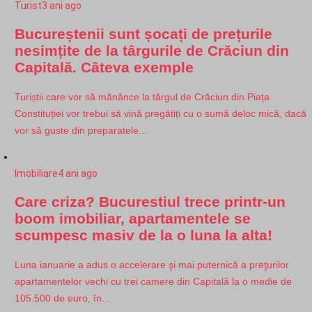
Turist
3 ani ago
Bucureștenii sunt șocați de prețurile
nesimțite de la târgurile de Crăciun din
Capitală. Câteva exemple
Turiștii care vor să mănânce la târgul de Crăciun din Piața
Constituției vor trebui să vină pregătiți cu o sumă deloc mică, dacă
vor să guste din preparatele...
Imobiliare
4 ani ago
Care criza? Bucurestiul trece printr-un
boom imobiliar, apartamentele se
scumpesc masiv de la o luna la alta!
Luna ianuarie a adus o accelerare şi mai puternică a preţurilor
apartamentelor vechi cu trei camere din Capitală la o medie de
105.500 de euro, în...