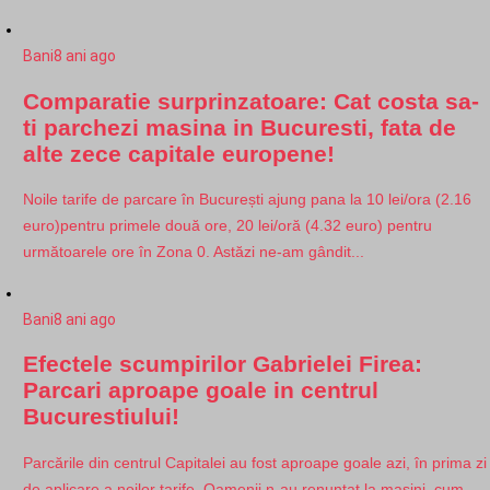
Bani
8 ani ago
Comparatie surprinzatoare: Cat costa sa-
ti parchezi masina in Bucuresti, fata de
alte zece capitale europene!
Noile tarife de parcare în București ajung pana la 10 lei/ora (2.16
euro)pentru primele două ore, 20 lei/oră (4.32 euro) pentru
următoarele ore în Zona 0. Astăzi ne-am gândit...
Bani
8 ani ago
Efectele scumpirilor Gabrielei Firea:
Parcari aproape goale in centrul
Bucurestiului!
Parcările din centrul Capitalei au fost aproape goale azi, în prima zi
de aplicare a noilor tarife. Oamenii n-au renunţat la maşini, cum