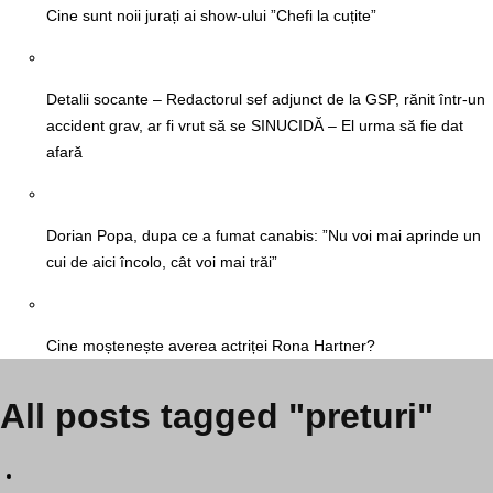
Cine sunt noii jurați ai show-ului ”Chefi la cuțite”
Detalii socante – Redactorul sef adjunct de la GSP, rănit într-un
accident grav, ar fi vrut să se SINUCIDĂ – El urma să fie dat
afară
Dorian Popa, dupa ce a fumat canabis: ”Nu voi mai aprinde un
cui de aici încolo, cât voi mai trăi”
Cine moștenește averea actriței Rona Hartner?
All posts tagged "preturi"