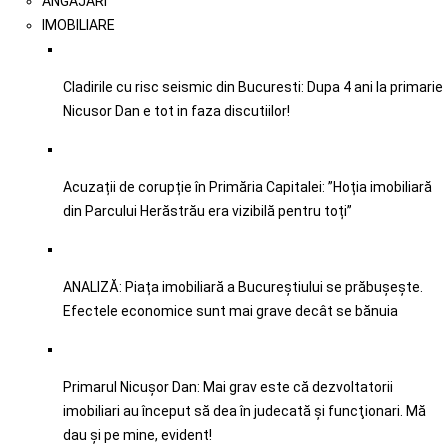
ANGAJARI
IMOBILIARE
Cladirile cu risc seismic din Bucuresti: Dupa 4 ani la primarie
Nicusor Dan e tot in faza discutiilor!
Acuzații de corupție în Primăria Capitalei: ”Hoția imobiliară
din Parcului Herăstrău era vizibilă pentru toți”
ANALIZĂ: Piața imobiliară a Bucureștiului se prăbușește.
Efectele economice sunt mai grave decât se bănuia
Primarul Nicușor Dan: Mai grav este că dezvoltatorii
imobiliari au început să dea în judecată şi funcţionari. Mă
dau şi pe mine, evident!