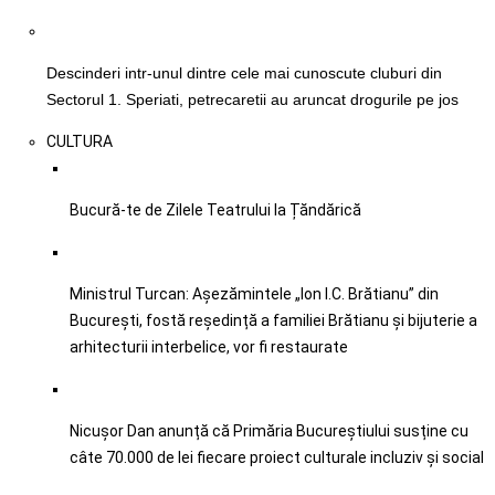
Descinderi intr-unul dintre cele mai cunoscute cluburi din
Sectorul 1. Speriati, petrecaretii au aruncat drogurile pe jos
CULTURA
Bucură-te de Zilele Teatrului la Țăndărică
Ministrul Turcan: Așezămintele „Ion I.C. Brătianu” din
București, fostă reședință a familiei Brătianu și bijuterie a
arhitecturii interbelice, vor fi restaurate
Nicușor Dan anunță că Primăria Bucureștiului susține cu
câte 70.000 de lei fiecare proiect culturale incluziv şi social