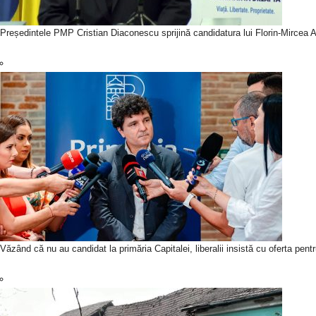
Președintele PMP Cristian Diaconescu sprijină candidatura lui Florin-Mircea An
Văzând că nu au candidat la primăria Capitalei, liberalii insistă cu oferta pen