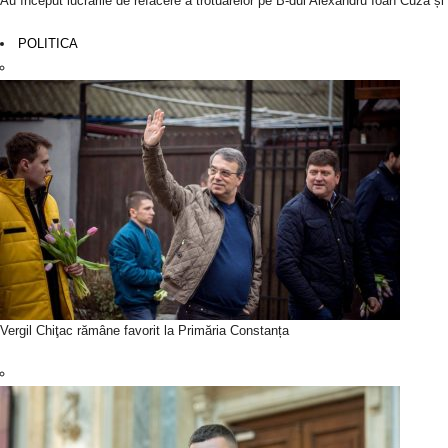
Au început lucrările de refacere a trotuarelor pe B-dul Alexandru Ioan Cuza ș
POLITICA
Vergil Chiţac rămâne favorit la Primăria Constanța