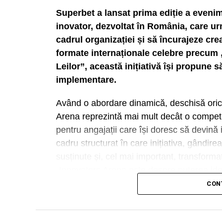
Superbet a lansat prima ediție a eveni
inovator, dezvoltat în România, care ur
cadrul organizației și să încurajeze crea
formate internaționale celebre precum
Leilor”, această inițiativă își propune s
implementare.
Având o abordare dinamică, deschisă orică
Arena reprezintă mai mult decât o competi
pentru angajații care își doresc să devină
cadru structurat în care inițiativa, gândire
susținute și, cel mai important, transforma
„Innovators Arena este despre puterea ideil
acestea fiind atitudini pe care le încuraj
CON
organizațională. Această inițiativă este un
definesc Superbet – performanță, creativita