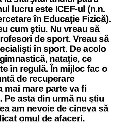
mul lucru este ICEF-ul (n.n.
ercetare în Educaţie Fizică).
 eu cum ştiu. Nu vreau să
profesori de sport. Vreau să
cialişti în sport. De acolo
 gimnastică, nataţie, ce
e în regulă. În mijloc fac o
ntă de recuperare
a mai mare parte va fi
 Pe asta din urmă nu ştiu
 ea am nevoie de cineva să
licat omul de afaceri.