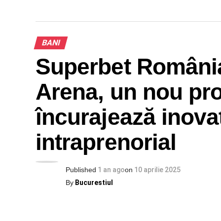
BANI
Superbet România
Arena, un nou pr
încurajează inovați
intraprenorial
Published
1 an ago
on
10 aprilie 2025
By
Bucurestiul