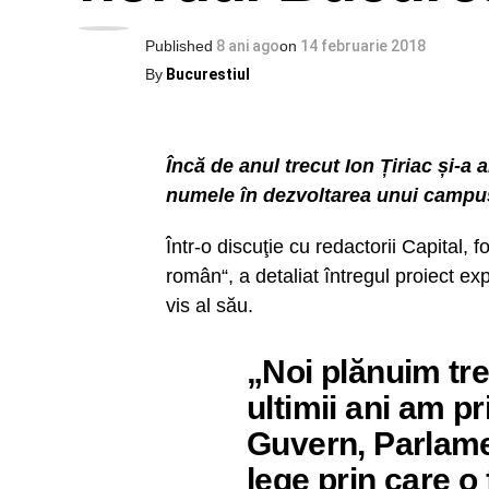
Published
8 ani ago
on
14 februarie 2018
By
Bucurestiul
Încă de anul trecut Ion Țiriac și-a 
numele în dezvoltarea unui campus
Într-o discuţie cu redactorii Capital, 
român“, a detaliat întregul proiect exp
vis al său.
„Noi plănuim tre
ultimii ani am pr
Guvern, Parlame
lege prin care o