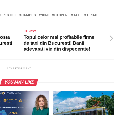
URESTIUL
CAMPUS
NORD
OTOPENI
TAXE
TIRIAC
UP NEXT
costa
Topul celor mai profitabile firme
uresti
de taxi din Bucuresti! Banii
adevarati vin din dispecerate!
ADVERTISEMENT
YOU MAY LIKE