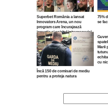
Superbet România a lansat
75% d
Innovators Arena, un nou
se fac
program care încurajează
inovația și spiritul intraprenorial
Guver
spatel
Marii 
tutunu
echita
cu nic
Încă 150 de comisari de mediu
pentru a proteja natura