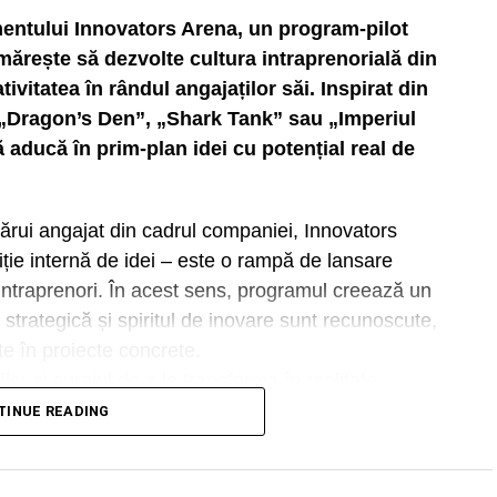
mentului Innovators Arena, un program-pilot
mărește să dezvolte cultura intraprenorială din
tivitatea în rândul angajaților săi. Inspirat din
 „Dragon’s Den”, „Shark Tank” sau „Imperiul
ă aducă în prim-plan idei cu potențial real de
rui angajat din cadrul companiei, Innovators
ție internă de idei – este o rampă de lansare
 intraprenori. În acest sens, programul creează un
a strategică și spiritul de inovare sunt recunoscute,
te în proiecte concrete.
or și curajul de a le transforma în realitate,
ăm și le recompensăm în cultura noastră
TINUE READING
 exemplu concret al modului în care valorile care
te și responsabilitate – se transformă în acțiuni și