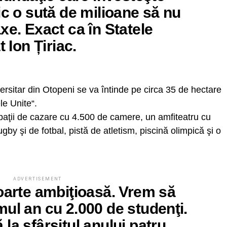
ic o sută de milioane să nu
xe. Exact ca în Statele
t Ion Țiriac.
ersitar din Otopeni se va întinde pe circa 35 de hectare
le Unite“.
spaţii de cazare cu 4.500 de camere, un amfiteatru cu
ugby şi de fotbal, pistă de atletism, piscină olimpică şi o
ADVERTISEMENT
oarte ambiţioasă. Vrem să
ul an cu 2.000 de studenţi.
la sfârşitul anului patru