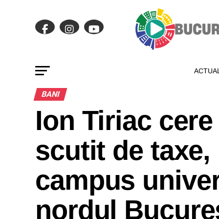
ACTUAL
BANI
Ion Tiriac cere
scutit de taxe,
campus univers
nordul Bucures