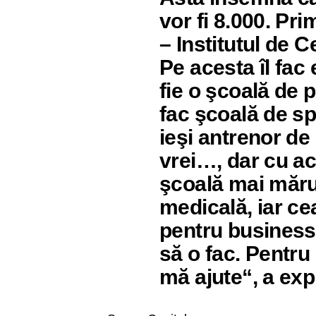
vor fi 8.000. Pri
– Institutul de C
Pe acesta îl fac
fie o şcoală de 
fac şcoală de spe
ieşi antrenor de
vrei…, dar cu act
şcoală mai măru
medicală, iar ce
pentru business.
să o fac. Pentru
mă ajute“, a exp