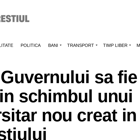
ITATE
POLITICA
BANI
TRANSPORT
TIMP LIBER
M
 Guvernului sa fie
 in schimbul unui
itar nou creat in
tiului