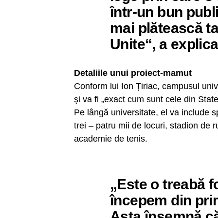
într-un bun publ
mai plătească ta
Unite“, a explica
Detaliile unui proiect-mamut
Conform lui Ion Țiriac, campusul univ
şi va fi „exact cum sunt cele din State
Pe lângă universitate, el va include 
trei – patru mii de locuri, stadion de r
academie de tenis.
„Este o treabă f
începem din prim
Asta însemnă că 