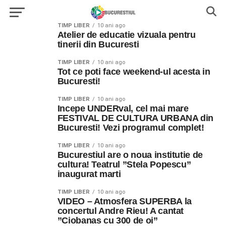
TIMP LIBER
10 ani ago
Atelier de educatie vizuala pentru
tinerii din Bucuresti
TIMP LIBER
10 ani ago
Tot ce poti face weekend-ul acesta in
Bucuresti!
TIMP LIBER
10 ani ago
Incepe UNDERval, cel mai mare
FESTIVAL DE CULTURA URBANA din
Bucuresti! Vezi programul complet!
TIMP LIBER
10 ani ago
Bucurestiul are o noua institutie de
cultura! Teatrul ”Stela Popescu”
inaugurat marti
TIMP LIBER
10 ani ago
VIDEO – Atmosfera SUPERBA la
concertul Andre Rieu! A cantat
”Ciobanas cu 300 de oi”