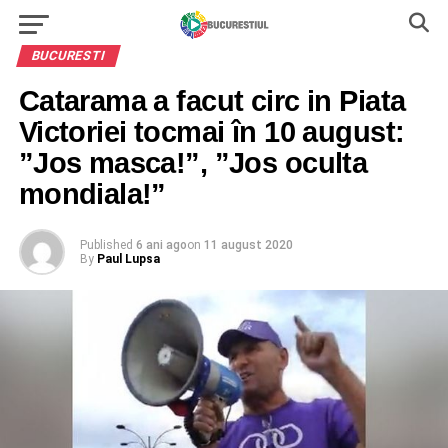
BUCURESTI
Catarama a facut circ in Piata
Victoriei tocmai în 10 august:
”Jos masca!”, ”Jos oculta
mondiala!”
Published
6 ani ago
on
11 august 2020
By
Paul Lupsa