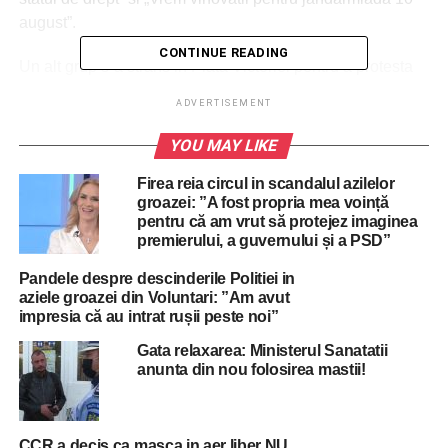
august”.
CONTINUE READING
Un alt grup s-a strans in Piata Victoriei pentru a protesta
fata de masurile anti-COVID-19. Acestia au fost chemati
ADVERTISEMENT
de Viorel Catrama.
YOU MAY LIKE
Firea reia circul in scandalul azilelor
ADVERTISEMENT
Ei cer demisia Guvernului si scandeaza lozinci precum
groazei: ”A fost propria mea voință
pentru că am vrut să protejez imaginea
„Jos oculta mondiala”, „Jos masca”, „Demisia”.
premierului, a guvernului și a PSD”
De asemenea, protestatarii afiseaza pancarte cu mesaje
Pandele despre descinderile Politiei in
precum „Valul doi suntem noi”, „Totul va fi bine”, „Fara
aziele groazei din Voluntari: ”Am avut
impresia că au intrat rușii peste noi”
frica, fii patriot”, „Nu vrem puscarie medicala”, „COVID-ul
si pandemia au distrus economia”.
Gata relaxarea: Ministerul Sanatatii
anunta din nou folosirea mastii!
Viorel Catarama s-a comparat ulterior, la Romania TV, cu
Doina Cornea. „Luptam pentru libertati excat cum a luptat
si doamna Doina Cornea”, a sustinut Catarama.
CCR a decis ca masca in aer liber NU