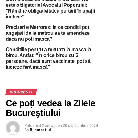
este obligatorie! Avocatul Poporului:
”Rămâne obligativitatea purtării în spații
închise”
ADVERTISEMENT
https://www.facebook.com/watch/?
Precizarile Metrorex: In ce conditii pot
v=640558630227078
angajatii de la metrou sa te amendeze
daca nu poti masca?
RELATED TOPICS:
10 AUGUST
CATARAMA
CIRC
MASCA
OCULTA MONDIALA
PIATA VICTORIEI
Conditiile pentru a renunta la masca la
birou. Arafat: ”În orice birou cu 5
UP NEXT
persoane, dacă sunt vaccinate, pot să
Bucureștiul se întoarce 20 de ani în timp: După
lucreze fără mască”
Băsescu și Tăriceanu acum și Florin Călinescu
vrea să candideze la Primăria Capitalei
DON'T MISS
Universitatea Bucuresti a anuntat cum se vor
BUCURESTI
desfasura cursurile in noul an universitar
Ce poți vedea la Zilele
Bucureştiului
Published
2 ani ago
on
20 septembrie 2024
By
Bucurestiul