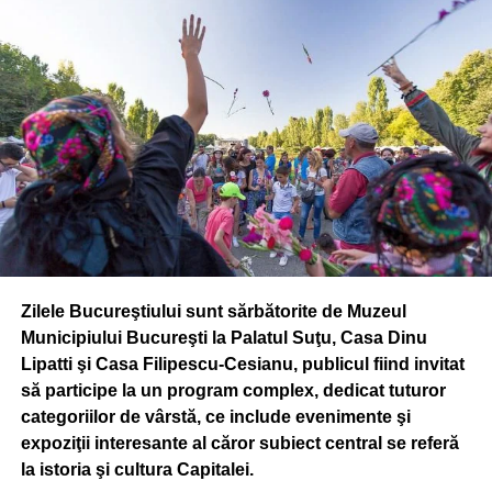
finantarea suplimentara. Nu am primit un raspuns
favorabil”, a explicat Marian Preda.
ADVERTISEMENT
El si-a manifestat speranta ca proiectul de lege sa fie
„imbunatatit”, precizand ca vor fi trimise cu „buna-credinta”
propunerile la Ministerul Educatiei, dar si la Presedintie si
Parlament.
„Sper ca proiectul sa fie discutat in Parlament si vom
promova acolo propunerile noastre. Oricum va iesi legea,
Zilele Bucureştiului sunt sărbătorite de Muzeul
ea nu va fi vesnica. Daca va fi armonizata cu interesele
Municipiului Bucureşti la Palatul Suţu, Casa Dinu
actorilor principali din sistem, va avea viata mai lunga.
Lipatti şi Casa Filipescu-Cesianu, publicul fiind invitat
Daca nu, vom cauta noi parteneri de dialog, mai deschisi
să participe la un program complex, dedicat tuturor
la problemele si solutiile noastre. (…) Indiferent de
categoriilor de vârstă, ce include evenimente şi
situatie, noi vom face tot ce putem pentru a ne apara
expoziţii interesante al căror subiect central se referă
valorile si principiile in care credem, pentru a forma noi
la istoria şi cultura Capitalei.
generatii de profesionisti si buni cetateni”, a transmis