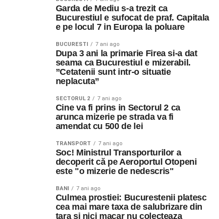
Garda de Mediu s-a trezit ca
Bucurestiul e sufocat de praf. Capitala
e pe locul 7 in Europa la poluare
BUCURESTI
7 ani ago
Dupa 3 ani la primarie Firea si-a dat
seama ca Bucurestiul e mizerabil.
”Cetatenii sunt intr-o situatie
neplacuta”
SECTORUL 2
7 ani ago
Cine va fi prins in Sectorul 2 ca
arunca mizerie pe strada va fi
amendat cu 500 de lei
TRANSPORT
7 ani ago
Soc! Ministrul Transporturilor a
decoperit că pe Aeroportul Otopeni
este "o mizerie de nedescris"
BANI
7 ani ago
Culmea prostiei: Bucurestenii platesc
cea mai mare taxa de salubrizare din
tara si nici macar nu colecteaza