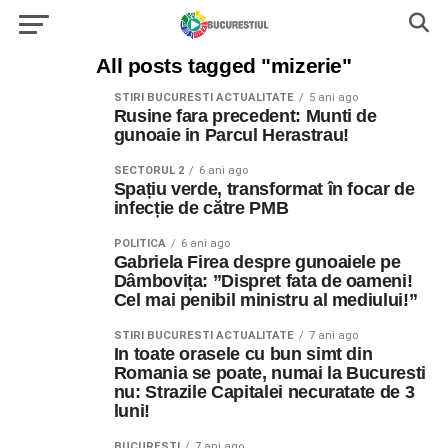
All posts tagged "mizerie"
STIRI BUCURESTI ACTUALITATE
5 ani ago
Rusine fara precedent: Munti de
gunoaie in Parcul Herastrau!
SECTORUL 2
6 ani ago
Spațiu verde, transformat în focar de
infecție de către PMB
POLITICA
6 ani ago
Gabriela Firea despre gunoaiele pe
Dâmbovița: ”Dispret fata de oameni!
Cel mai penibil ministru al mediului!”
STIRI BUCURESTI ACTUALITATE
7 ani ago
In toate orasele cu bun simt din
Romania se poate, numai la Bucuresti
nu: Strazile Capitalei necuratate de 3
luni!
BUCURESTI
7 ani ago