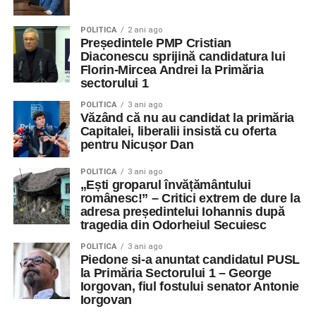
POLITICA
2 ani ago
Președintele PMP Cristian
Diaconescu sprijină candidatura lui
Florin-Mircea Andrei la Primăria
sectorului 1
POLITICA
3 ani ago
Văzând că nu au candidat la primăria
Capitalei, liberalii insistă cu oferta
pentru Nicușor Dan
POLITICA
3 ani ago
„Ești groparul învățământului
românesc!” – Critici extrem de dure la
adresa președintelui Iohannis după
tragedia din Odorheiul Secuiesc
POLITICA
3 ani ago
Piedone si-a anuntat candidatul PUSL
la Primăria Sectorului 1 – George
Iorgovan, fiul fostului senator Antonie
Iorgovan