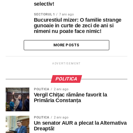
selectiv!
SECTORUL 1
7 ani ago
Bucurestiul mizer: O familie strange
gunoaie in curte de zeci de ani si
nimeni nu poate face nimic!
MORE POSTS
ADVERTISEMENT
POLITICA
POLITICA
2 ani ago
Vergil Chiţac rămâne favorit la
Primăria Constanța
POLITICA
2 ani ago
Un senator AUR a plecat la Alternativa
Dreaptă!