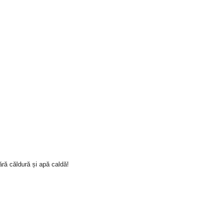
ră căldură și apă caldă!