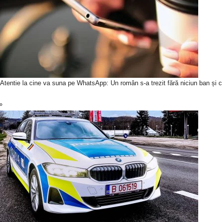
Atentie la cine va suna pe WhatsApp: Un român s-a trezit fără niciun ban și c