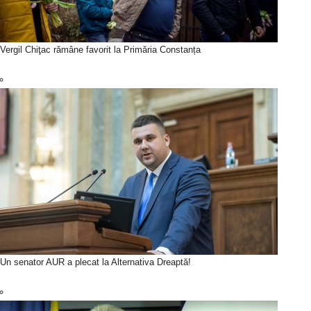
Vergil Chiţac rămâne favorit la Primăria Constanța
Un senator AUR a plecat la Alternativa Dreaptă!