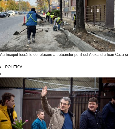
Au început lucrările de refacere a trotuarelor pe B-dul Alexandru Ioan Cuza ș
POLITICA