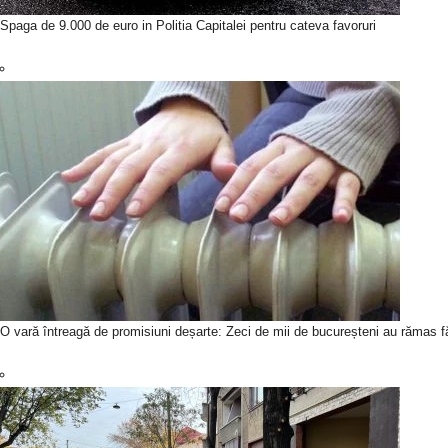
Spaga de 9.000 de euro in Politia Capitalei pentru cateva favoruri
O vară întreagă de promisiuni deșarte: Zeci de mii de bucureșteni au rămas fă