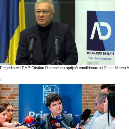
Președintele PMP Cristian Diaconescu sprijină candidatura lui Florin-Mircea An