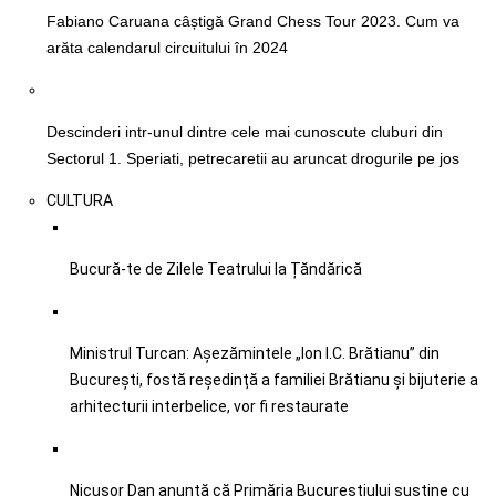
Fabiano Caruana câștigă Grand Chess Tour 2023. Cum va
arăta calendarul circuitului în 2024
Descinderi intr-unul dintre cele mai cunoscute cluburi din
Sectorul 1. Speriati, petrecaretii au aruncat drogurile pe jos
CULTURA
Bucură-te de Zilele Teatrului la Țăndărică
Ministrul Turcan: Așezămintele „Ion I.C. Brătianu” din
București, fostă reședință a familiei Brătianu și bijuterie a
arhitecturii interbelice, vor fi restaurate
Nicușor Dan anunță că Primăria Bucureștiului susține cu