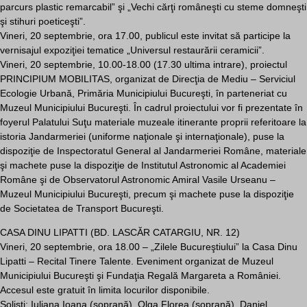
parcurs plastic remarcabil” şi „Vechi cărţi româneşti cu steme domneşti
şi stihuri poeticeşti”.
Vineri, 20 septembrie, ora 17.00, publicul este invitat să participe la
vernisajul expoziţiei tematice „Universul restaurării ceramicii”.
Vineri, 20 septembrie, 10.00-18.00 (17.30 ultima intrare), proiectul
PRINCIPIUM MOBILITAS, organizat de Direcţia de Mediu – Serviciul
Ecologie Urbană, Primăria Municipiului Bucureşti, în parteneriat cu
Muzeul Municipiului Bucureşti. În cadrul proiectului vor fi prezentate în
foyerul Palatului Suţu materiale muzeale itinerante proprii referitoare la
istoria Jandarmeriei (uniforme naţionale şi internaţionale), puse la
dispoziţie de Inspectoratul General al Jandarmeriei Române, materiale
şi machete puse la dispoziţie de Institutul Astronomic al Academiei
Române şi de Observatorul Astronomic Amiral Vasile Urseanu –
Muzeul Municipiului Bucureşti, precum şi machete puse la dispoziţie
de Societatea de Transport Bucureşti.
CASA DINU LIPATTI (BD. LASCĂR CATARGIU, NR. 12)
Vineri, 20 septembrie, ora 18.00 – „Zilele Bucureştiului” la Casa Dinu
Lipatti – Recital Tinere Talente. Eveniment organizat de Muzeul
Municipiului Bucureşti şi Fundaţia Regală Margareta a României.
Accesul este gratuit în limita locurilor disponibile.
Solişti: Iuliana Ioana (soprană), Olga Florea (soprană), Daniel