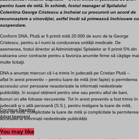
pentru luare de mită. În schimb, fostul manager al Spitalului
Colentina George Cristescu a încheiat cu procurorii un acord de
recunoaștere a vinovăției, astfel încât să primească închisoare cu
suspendare.
Conform DNA, Plută ar fi primit mită 20.000 de euro de la George
Cristescu, pentru a-l numi la conducerea unității medicale. De
asemenea, fostul director al Administraţiei Spitalelor ar fi primit 5% din
valoarea unor contracte pentru a favoriza anumite firme să câştige mai
multe licitaţii.
DNA a anunțat miercuri că l-a trimis în judecată pe Cristian Plută –
aflat în arest preventiv – pentru luare de mită (trei fapte) și permiterea
accesului unor persoane neautorizate la informații nedestinate
publicității, în scopul obținerii pentru sine sau pentru altul de bani,
bunuri ori alte foloase necuvenite. Tot în arest preventiv a fost trimis în
judecată și o altă persoană (S.S.), pentru instigare la luare de mită,
Continue Reading
dare de mită, complicitate la luare de mită și complicitate la permiterea
Advertisement
accesului la informații nedestinate publicității.
Advertisement
You may like