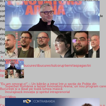
În același dosar au fost trimiși în judecată, sub control judiciar, Ion
Cristian, fost consilier al directorului general al A.S.S.M.B., pentru
complicitate la permiterea accesului la informații nedestinate
publicității, și o altă persoană (B.K.E.), pentru complicitate la luare de
mită.
Procurorii anticorupție au încheiat acorduri de recunoaștere a
vinovăției cu George Cristescu, fost manager al Spitalului Clinic
Colentina din București, acuzat de dare de mită și delapidare și cu
D.A.P., administrator al unei firme, acuzat și el tot de dare de mită.
Sursa:
Hotnews.ro
Advertisement
Related Topics:
bucuresti
bucurestiul
coruptie
mita
spaga
stiri
bucuresti
Up Next
”Eu am omorat-o!” – Un bătrân a intrat într-o secție de Poliție din
Superbet România a lansat Innovators Arena, un nou program care
București și a lăsat pe toată lumea mască
încurajează inovația și spiritul intraprenorial
Don't Miss
Caz socant in Bucuresti: Bătrâni sechestrați în condiții mizere pentru a