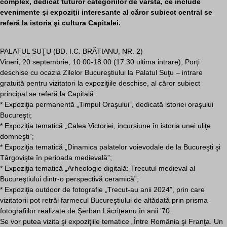
complex, dedicat tuturor categoriilor de vârstă, ce include
evenimente şi expoziţii interesante al căror subiect central se
referă la istoria şi cultura Capitalei.
PALATUL SUŢU (BD. I.C. BRĂTIANU, NR. 2)
Vineri, 20 septembrie, 10.00-18.00 (17.30 ultima intrare), Porţi
deschise cu ocazia Zilelor Bucureştiului la Palatul Suţu – intrare
gratuită pentru vizitatori la expoziţiile deschise, al căror subiect
principal se referă la Capitală:
* Expoziţia permanentă „Timpul Oraşului”, dedicată istoriei oraşului
Bucureşti;
* Expoziţia tematică „Calea Victoriei, incursiune în istoria unei uliţe
domneşti”;
* Expoziţia tematică „Dinamica palatelor voievodale de la Bucureşti şi
Târgovişte în perioada medievală”;
* Expoziţia tematică „Arheologie digitală: Trecutul medieval al
Bucureştiului dintr-o perspectivă ceramică”;
* Expoziţia outdoor de fotografie „Trecut-au anii 2024”, prin care
vizitatorii pot retrăi farmecul Bucureştiului de altădată prin prisma
fotografiilor realizate de Şerban Lăcriţeanu în anii ’70.
Se vor putea vizita şi expoziţiile tematice „Între România şi Franţa. Un