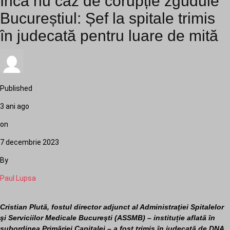
Încă nu caz de corupție zguduie
Bucureștiul: Șef la spitale trimis
în judecată pentru luare de mită
Published
3 ani ago
on
7 decembrie 2023
By
Paul Lupsa
Cristian Plută, fostul director adjunct al Administraţiei Spitalelor
şi Serviciilor Medicale Bucureşti (ASSMB) – instituție aflată în
subordinea Primăriei Capitalei – a fost trimis în judecată de DNA