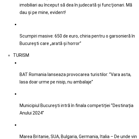
imobiliari au început să dea în judecată şi funcţionari. Mă
dau şi pe mine, evident!
Scumpiri masive: 650 de euro, chiria pentru o garsonieră în
București care „arată și horror”
TURISM
BAT Romania lanseaza provocarea turistilor: ”Vara asta,
lasa doar urme pe nisip, nu ambalaje”
Municipiul București intră în finala competiției ”Destinația
Anului 2024”
Marea Britanie, SUA, Bulgaria, Germania, Italia – De unde vin