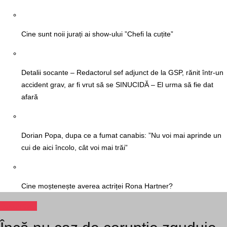
Cine sunt noii jurați ai show-ului ”Chefi la cuțite”
Detalii socante – Redactorul sef adjunct de la GSP, rănit într-un
accident grav, ar fi vrut să se SINUCIDĂ – El urma să fie dat
afară
Dorian Popa, dupa ce a fumat canabis: ”Nu voi mai aprinde un
cui de aici încolo, cât voi mai trăi”
Cine moștenește averea actriței Rona Hartner?
Bucuresti