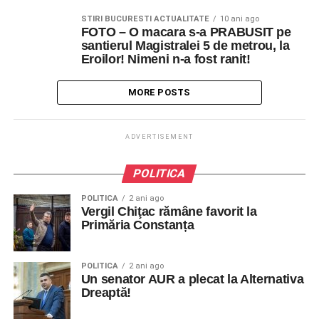
STIRI BUCURESTI ACTUALITATE
10 ani ago
FOTO – O macara s-a PRABUSIT pe
santierul Magistralei 5 de metrou, la
Eroilor! Nimeni n-a fost ranit!
MORE POSTS
ADVERTISEMENT
POLITICA
POLITICA
2 ani ago
Vergil Chiţac rămâne favorit la
Primăria Constanța
POLITICA
2 ani ago
Un senator AUR a plecat la Alternativa
Dreaptă!