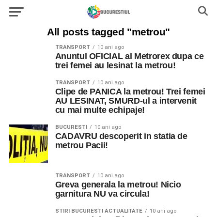
All posts tagged "metrou"
TRANSPORT
10 ani ago
Anuntul OFICIAL al Metrorex dupa ce
trei femei au lesinat la metrou!
TRANSPORT
10 ani ago
Clipe de PANICA la metrou! Trei femei
AU LESINAT, SMURD-ul a intervenit
cu mai multe echipaje!
BUCURESTI
10 ani ago
CADAVRU descoperit in statia de
metrou Pacii!
TRANSPORT
10 ani ago
Greva generala la metrou! Nicio
garnitura NU va circula!
STIRI BUCURESTI ACTUALITATE
10 ani ago