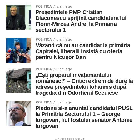
POLITICA
2 ani ago
Președintele PMP Cristian
Diaconescu sprijină candidatura lui
Florin-Mircea Andrei la Primăria
sectorului 1
POLITICA
3 ani ago
Văzând că nu au candidat la primăria
Capitalei, liberalii insistă cu oferta
pentru Nicușor Dan
POLITICA
3 ani ago
„Ești groparul învățământului
românesc!” – Critici extrem de dure la
adresa președintelui Iohannis după
tragedia din Odorheiul Secuiesc
POLITICA
3 ani ago
Piedone si-a anuntat candidatul PUSL
la Primăria Sectorului 1 – George
Iorgovan, fiul fostului senator Antonie
Iorgovan
ADVERTISEMENT