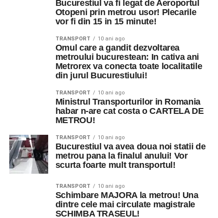
Bucurestiul va fi legat de Aeroportul
Otopeni prin metrou usor! Plecarile
vor fi din 15 in 15 minute!
TRANSPORT
10 ani ago
Omul care a gandit dezvoltarea
metroului bucurestean: In cativa ani
Metrorex va conecta toate localitatile
din jurul Bucurestiului!
TRANSPORT
10 ani ago
Ministrul Transporturilor in Romania
habar n-are cat costa o CARTELA DE
METROU!
TRANSPORT
10 ani ago
Bucurestiul va avea doua noi statii de
metrou pana la finalul anului! Vor
scurta foarte mult transportul!
TRANSPORT
10 ani ago
Schimbare MAJORA la metrou! Una
dintre cele mai circulate magistrale
SCHIMBA TRASEUL!