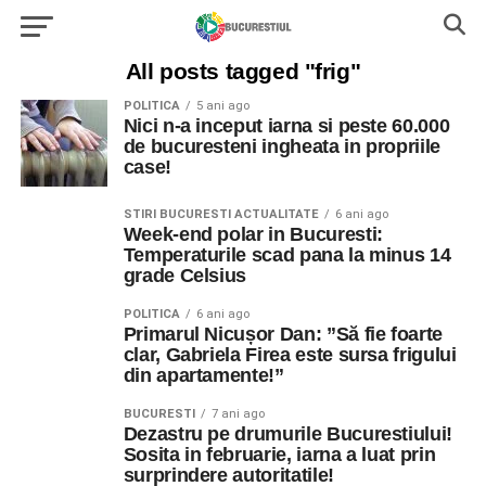
All posts tagged "frig"
POLITICA
5 ani ago
Nici n-a inceput iarna si peste 60.000
de bucuresteni ingheata in propriile
case!
STIRI BUCURESTI ACTUALITATE
6 ani ago
Week-end polar in Bucuresti:
Temperaturile scad pana la minus 14
grade Celsius
POLITICA
6 ani ago
Primarul Nicușor Dan: ”Să fie foarte
clar, Gabriela Firea este sursa frigului
din apartamente!”
BUCURESTI
7 ani ago
Dezastru pe drumurile Bucurestiului!
Sosita in februarie, iarna a luat prin
surprindere autoritatile!