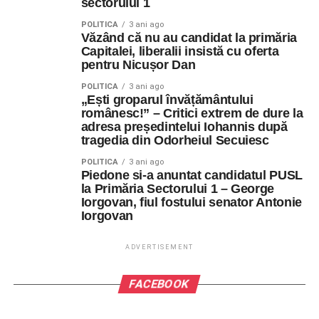
sectorului 1
POLITICA
3 ani ago
Văzând că nu au candidat la primăria
Capitalei, liberalii insistă cu oferta
pentru Nicușor Dan
POLITICA
3 ani ago
„Ești groparul învățământului
românesc!” – Critici extrem de dure la
adresa președintelui Iohannis după
tragedia din Odorheiul Secuiesc
POLITICA
3 ani ago
Piedone si-a anuntat candidatul PUSL
la Primăria Sectorului 1 – George
Iorgovan, fiul fostului senator Antonie
Iorgovan
ADVERTISEMENT
FACEBOOK