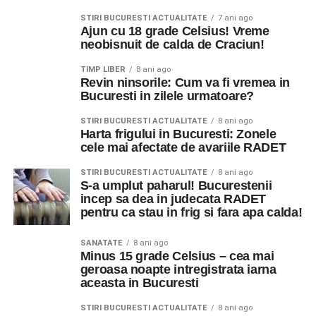
STIRI BUCURESTI ACTUALITATE
7 ani ago
Ajun cu 18 grade Celsius! Vreme
neobisnuit de calda de Craciun!
TIMP LIBER
8 ani ago
Revin ninsorile: Cum va fi vremea in
Bucuresti in zilele urmatoare?
STIRI BUCURESTI ACTUALITATE
8 ani ago
Harta frigului in Bucuresti: Zonele
cele mai afectate de avariile RADET
STIRI BUCURESTI ACTUALITATE
8 ani ago
S-a umplut paharul! Bucurestenii
incep sa dea in judecata RADET
pentru ca stau in frig si fara apa calda!
SANATATE
8 ani ago
Minus 15 grade Celsius – cea mai
geroasa noapte intregistrata iarna
aceasta in Bucuresti
STIRI BUCURESTI ACTUALITATE
8 ani ago