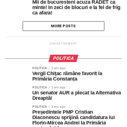
Mii de bucuresteni acuza RADET ca
minte! In zeci de blocuri e la fel de frig
ca afara!
MORE POSTS
ADVERTISEMENT
POLITICA
POLITICA
2 ani ago
Vergil Chiţac rămâne favorit la
Primăria Constanța
POLITICA
2 ani ago
Un senator AUR a plecat la Alternativa
Dreaptă!
POLITICA
2 ani ago
Președintele PMP Cristian
Diaconescu sprijină candidatura lui
Florin-Mircea Andrei la Primăria