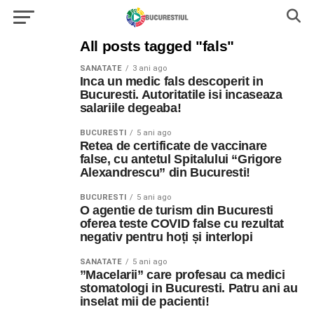
All posts tagged "fals"
SANATATE
3 ani ago
Inca un medic fals descoperit in
Bucuresti. Autoritatile isi incaseaza
salariile degeaba!
BUCURESTI
5 ani ago
Retea de certificate de vaccinare
false, cu antetul Spitalului “Grigore
Alexandrescu” din Bucuresti!
BUCURESTI
5 ani ago
O agentie de turism din Bucuresti
oferea teste COVID false cu rezultat
negativ pentru hoți și interlopi
SANATATE
5 ani ago
”Macelarii” care profesau ca medici
stomatologi in Bucuresti. Patru ani au
inselat mii de pacienti!