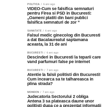
POLITICA
6 ani ago
VIDEO-Cum se falsifica semnaturi
pentru Firea si PSD in Bucuresti:
„Oameni platiti din bani publici
falsifica semnaturi de zor ”
SANATATE
6 ani ago
Falsul medic ginecolog din Bucuresti
a dat Bacalaureatul saptamana
aceasta, la 31 de ani
BUCURESTI
6 ani ago
Descinderi in Bucuresti la teparii care
vand parfumuri false pe internet
BUCURESTI
7 ani ago
Atentie la falsii politisti din Bucuresti!
Cum incearca sa te talhareasca in
plina strada?
MONDEN
7 ani ago
Judecatoria Sectorului 2 obliga
Antena 3 sa plateasca daune unor
politisti dupa ce a prezentat informatii