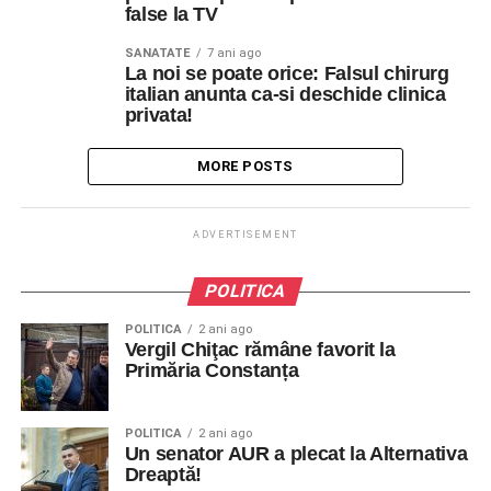
false la TV
SANATATE
7 ani ago
La noi se poate orice: Falsul chirurg
italian anunta ca-si deschide clinica
privata!
MORE POSTS
ADVERTISEMENT
POLITICA
POLITICA
2 ani ago
Vergil Chiţac rămâne favorit la
Primăria Constanța
POLITICA
2 ani ago
Un senator AUR a plecat la Alternativa
Dreaptă!