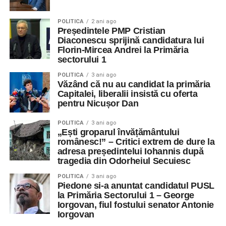
POLITICA
2 ani ago
Președintele PMP Cristian
Diaconescu sprijină candidatura lui
Florin-Mircea Andrei la Primăria
sectorului 1
POLITICA
3 ani ago
Văzând că nu au candidat la primăria
Capitalei, liberalii insistă cu oferta
pentru Nicușor Dan
POLITICA
3 ani ago
„Ești groparul învățământului
românesc!” – Critici extrem de dure la
adresa președintelui Iohannis după
tragedia din Odorheiul Secuiesc
POLITICA
3 ani ago
Piedone si-a anuntat candidatul PUSL
la Primăria Sectorului 1 – George
Iorgovan, fiul fostului senator Antonie
Iorgovan