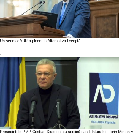
Un senator AUR a plecat la Alternativa Dreaptă!
Președintele PMP Cristian Diaconescu sprijină candidatura lui Florin-Mircea An