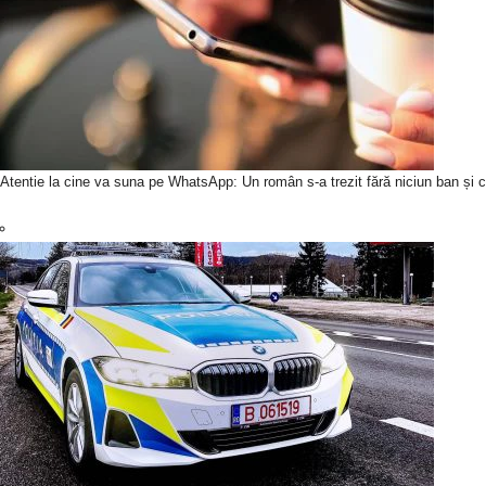
Atentie la cine va suna pe WhatsApp: Un român s-a trezit fără niciun ban și c