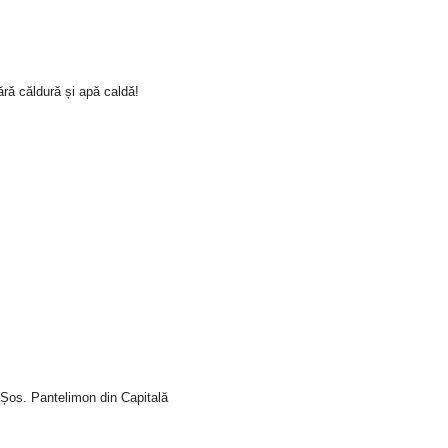
ră căldură și apă caldă!
i Șos. Pantelimon din Capitală