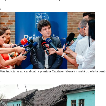
Văzând că nu au candidat la primăria Capitalei, liberalii insistă cu oferta pen