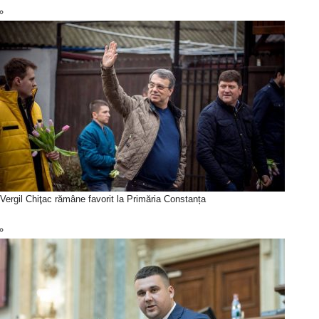
Vergil Chiţac rămâne favorit la Primăria Constanța