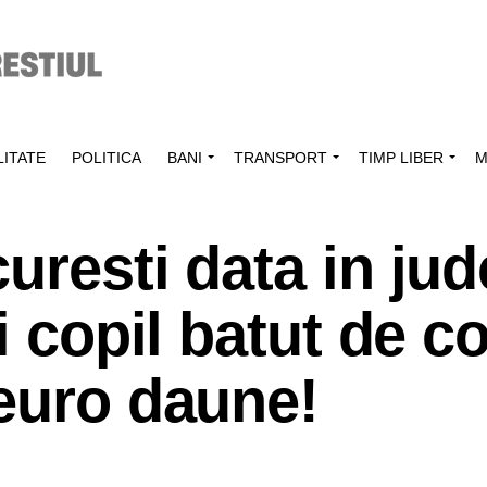
ITATE
POLITICA
BANI
TRANSPORT
TIMP LIBER
M
uresti data in jud
i copil batut de co
euro daune!