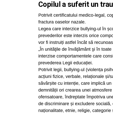
Copilul a suferit un tr
Potrivit certificatului medico-legal, 
fractura oaselor nazale.
Legea care interzice bullying-ul în șco
prevederilor este interzis orice comp
vor fi instruiți astfel încât să recuno
„În unităţile de învăţământ şi în toate
interzise comportamentele care consta
prevederea Legii educației.
Potrivit legii, bullying-ul (violența ps
acțiuni fizice, verbale, relaționale și/s
săvârșite cu intenție, care implică u
demnității ori crearea unei atmosfere 
ofensatoare, îndreptate împotriva u
de discriminare și excludere socială, 
naționalitate, etnie, religie, categori