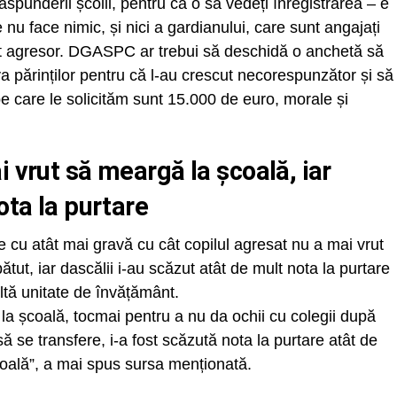
ăspunderii școlii, pentru că o să vedeți înregistrarea – e
e nu face nimic, și nici a gardianului, care sunt angajați
băiat agresor. DGASPC ar trebui să deschidă o anchetă să
ărinților pentru că l-au crescut necorespunzător și să
e care le solicităm sunt 15.000 de euro, morale și
i vrut să meargă la școală, iar
ota la purtare
e cu atât mai gravă cu cât copilul agresat nu a mai vrut
tut, iar dascălii i-au scăzut atât de mult nota la purtare
altă unitate de învățământ.
 la școală, tocmai pentru a nu da ochii cu colegii după
ă se transfere, i-a fost scăzută nota la purtare atât de
școală”, a mai spus sursa menționată.