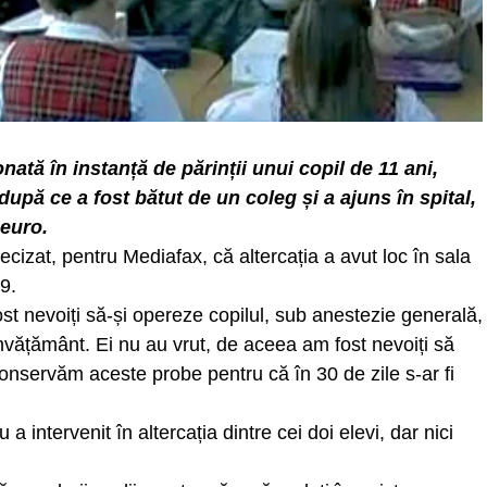
nată în instanță de părinții unui copil de 11 ani,
 după ce a fost bătut de un coleg și a ajuns în spital,
 euro.
recizat, pentru Mediafax, că altercația a avut loc în sala
9.
st nevoiți să-și opereze copilul, sub anestezie generală,
 învățământ. Ei nu au vrut, de aceea am fost nevoiți să
onservăm aceste probe pentru că în 30 de zile s-ar fi
a intervenit în altercația dintre cei doi elevi, dar nici