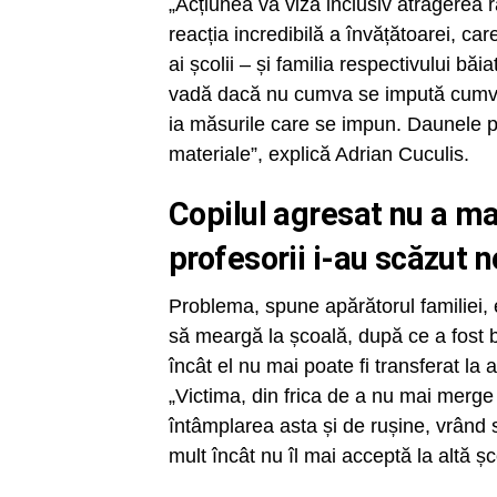
„Acțiunea va viza inclusiv atragerea r
reacția incredibilă a învățătoarei, car
ai școlii – și familia respectivului 
vadă dacă nu cumva se impută cumva p
ia măsurile care se impun. Daunele p
materiale”, explică Adrian Cuculis.
Copilul agresat nu a ma
profesorii i-au scăzut n
Problema, spune apărătorul familiei, 
să meargă la școală, după ce a fost bă
încât el nu mai poate fi transferat la 
„Victima, din frica de a nu mai merge
întâmplarea asta și de rușine, vrând s
mult încât nu îl mai acceptă la altă 