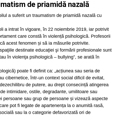
aumatism de priamidă nazală
copilul a suferit un traumatism de priamidă nazală cu
li a intrat în vigoare, în 22 noiembrie 2019, iar potrivit
ortament care constă în violență psihologică. Profesorii
ască acest fenomen și să ia măsurile potrivite.
 spaţiile destinate educaţiei şi formării profesionale sunt
u în violenţa psihologică – bullying”, se arată în
ihologică) poate fi definit ca: „acțiunea sau seria de
au cibernetice, într-un context social dificil de evitat,
n dezechilibru de putere, au drept consecință atingerea
de intimidare, ostile, degradante, umilitoare sau
nei persoane sau grup de persoane și vizează aspecte
care pot fi legate de apartenența la o anumită rasă,
e socială sau la o categorie defavorizată ori de