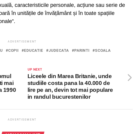
uală, caracteristicile personale, acțiune sau serie de
ră în unitățile de învățământ și în toate spațiile
onale”.
ADVERTISEMENT
IU
COPII
EDUCATIE
JUDECATA
PARINTI
SCOALA
UP NEXT
 omul
Liceele din Marea Britanie, unde
ti mai
studiile costa pana la 40.000 de
a 1990
lire pe an, devin tot mai populare
in randul bucurestenilor
ADVERTISEMENT