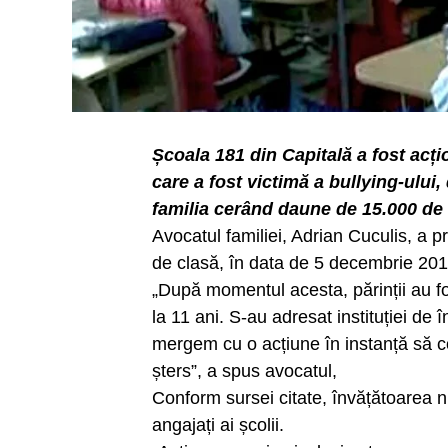
Școala 181 din Capitală a fost acțio
care a fost victimă a bullying-ului,
familia cerând daune de 15.000 de
Avocatul familiei, Adrian Cuculis, a p
de clasă, în data de 5 decembrie 201
„După momentul acesta, părinții au fo
la 11 ani. S-au adresat instituției de
mergem cu o acțiune în instanță să c
șters”, a spus avocatul,
Conform sursei citate, învățătoarea nu 
angajați ai școlii.