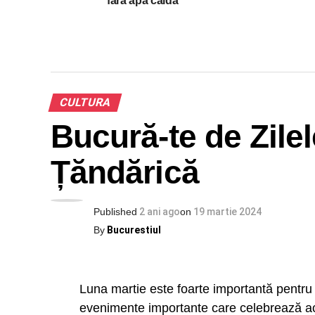
fara apa calda
CULTURA
Bucură-te de Zilel
Țăndărică
Published
2 ani ago
on
19 martie 2024
By
Bucurestiul
Luna martie este foarte importantă pentru i
evenimente importante care celebrează ac