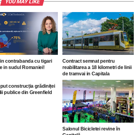
YOU MAY LIKE
in contrabanda cu tigari
Contract semnat pentru
e in sudul Romaniei!
reabilitarea a 18 kilometri de linii
de tramvai in Capitala
put construcția grădiniței
lii publice din Greenfield
Salonul Bicicletei revine în