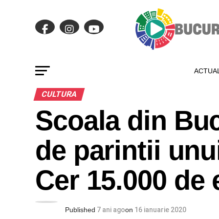
ACTUAL
CULTURA
Scoala din Buc
de parintii unu
Cer 15.000 de 
Published
7 ani ago
on
16 ianuarie 2020