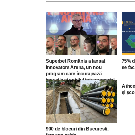
Superbet România a lansat
75% d
Innovators Arena, un nou
se fac
program care încurajează
inovația și spiritul intraprenorial
A înce
și șco
900 de blocuri din Bucuresti,