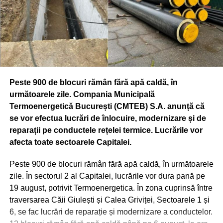
Vineri, 20 septembrie, 10.00-18.00 (17.30 ultima intrare),
proiectul PRINCIPIUM MOBILITAS, organizat de Direcţia
de Mediu – Serviciul Ecologie Urbană, Primăria
Municipiului Bucureşti, în parteneriat cu Muzeul
Municipiului Bucureşti. În cadrul proiectului vor fi
prezentate în foyerul Palatului Suţu materiale muzeale
Peste 900 de blocuri rămân fără apă caldă, în
itinerante proprii referitoare la istoria Jandarmeriei
următoarele zile. Compania Municipală
(uniforme naţionale şi internaţionale), puse la dispoziţie
Termoenergetică București (CMTEB) S.A. anunță că
de Inspectoratul General al Jandarmeriei Române,
se vor efectua lucrări de înlocuire, modernizare și de
materiale şi machete puse la dispoziţie de Institutul
reparații pe conductele rețelei termice. Lucrările vor
Astronomic al Academiei Române şi de Observatorul
afecta toate sectoarele Capitalei.
Astronomic Amiral Vasile Urseanu – Muzeul Municipiului
Bucureşti, precum şi machete puse la dispoziţie de
Peste 900 de blocuri rămân fără apă caldă, în următoarele
Societatea de Transport Bucureşti.
zile. În sectorul 2 al Capitalei, lucrările vor dura pană pe
19 august, potrivit Termoenergetica. În zona cuprinsă între
CASA DINU LIPATTI (BD. LASCĂR CATARGIU, NR. 12)
traversarea Căii Giulești și Calea Griviței, Sectoarele 1 și
Vineri, 20 septembrie, ora 18.00 – „Zilele Bucureştiului” la
6, se fac lucrări de reparație și modernizare a conductelor.
Casa Dinu Lipatti – Recital Tinere Talente. Eveniment