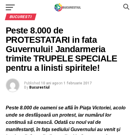
BUCURESTI
Peste 8.000 de
PROTESTATARI in fata
Guvernului! Jandarmeria
trimite TRUPELE SPECIALE
pentru a linisti spiritele!
Published
10 ani ago
on
1 februarie 2017
By
Bucurestiul
Peste 8.000 de oameni se află în Piaţa Victoriei, acolo
unde se desfăşoară un protest, iar numărul lor
continuă să crească. Odată cu noul val de
manifestanţi, în faţa sediului Guvernului au venit şi