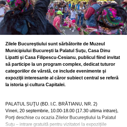
RELATED TOPICS:
BUCURESTI
BUCURESTIUL
DEMISIA
GUVERN
PROTESTE
PSD
STIREA ZILEI
UP NEXT
Romania sta pe un BUTOI DE PULBERE! Proteste
URIASE anuntate astazi in Bucuresti!
DON'T MISS
Criza de vaccinuri in Bucuresti! Au adus inapoi
Zilele Bucureştiului sunt sărbătorite de Muzeul
dozele distribuite in Suceava si Iasi!
Municipiului Bucureşti la Palatul Suţu, Casa Dinu
Lipatti şi Casa Filipescu-Cesianu, publicul fiind invitat
să participe la un program complex, dedicat tuturor
categoriilor de vârstă, ce include evenimente şi
expoziţii interesante al căror subiect central se referă
la istoria şi cultura Capitalei.
PALATUL SUŢU (BD. I.C. BRĂTIANU, NR. 2)
Vineri, 20 septembrie, 10.00-18.00 (17.30 ultima intrare),
Porţi deschise cu ocazia Zilelor Bucureştiului la Palatul
Suţu – intrare gratuită pentru vizitatori la expoziţiile