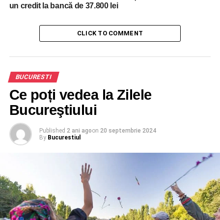
un credit la bancă de 37.800 lei
Manifestantii au blocat toate caile de iesire din Palatul
Victoria, sediul Guvernului. Continua sa vina oameni de pe
CLICK TO COMMENT
Bulevardul Ana Ipatescu si Stefan cel Mare.
BUCURESTI
Ce poți vedea la Zilele
Bucureştiului
Published
2 ani ago
on
20 septembrie 2024
By
Bucurestiul