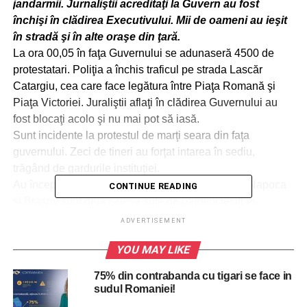
jandarmii. Jurnaliştii acreditaţi la Guvern au fost
închişi în clădirea Executivului. Mii de oameni au ieşit
în stradă şi în alte oraşe din ţară.
La ora 00,05 în faţa Guvernului se adunaseră 4500 de
protestatari. Poliţia a închis traficul pe strada Lascăr
Catargiu, cea care face legătura între Piaţa Romană şi
Piaţa Victoriei. Juraliştii aflaţi în clădirea Guvernului au
fost blocaţi acolo şi nu mai pot să iasă.
Sunt incidente la protestul de marţi seara din faţa
guvernului. Zeci de tineri au forţat intarea în sediu,
trăgând de gardurile instituţiei.
Au început proteste şi în ţară. La Timişoara, Cluj-Napoca
CONTINUE READING
şi Braşov sunt deja câteva sute de oameni ieşiţi în
centrele oraşelor.
ADVERTISEMENT
Jandarmeria a decis să suplimenteze numărul efectivelor
YOU MAY LIKE
din Piața Victoriei, acolo unde peste 3.000 de oameni
protestează la această oră, (n.r. marți, 23:50). Conform
75% din contrabanda cu tigari se face in
unor informații, mai multe mașini cu scutieri și jandarmi
sudul Romaniei!
echipați pentru lupte de stradă vor ajunge în fața