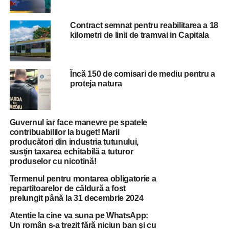
guvernului.
Contract semnat pentru reabilitarea a 18
”Au fost încercări de a
kilometri de linii de tramvai in Capitala
pătrunde în curtea
guvernului. Vom
Încă 150 de comisari de mediu pentru a
interveni, dacă e
proteja natura
nevoie, gradual, vom
încerca să evităm
Guvernul iar face manevre pe spatele
contribuabililor la buget! Marii
folosirea materialului
producători din industria tutunului,
din dotare și a forței.”, a
susțin taxarea echitabilă a tuturor
produselor cu nicotină!
spus, la Antena 3,
Termenul pentru montarea obligatorie a
Georgian Enache,
repartitoarelor de căldură a fost
prelungit până la 31 decembrie 2024
purtător de cuvânt al
Atentie la cine va suna pe WhatsApp:
Jandarmeriei.
Un român s-a trezit fără niciun ban și cu