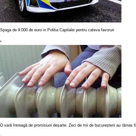
Spaga de 9.000 de euro in Politia Capitalei pentru cateva favoruri
O vară întreagă de promisiuni deșarte: Zeci de mii de bucureșteni au rămas fă