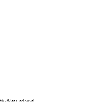
ră căldură și apă caldă!