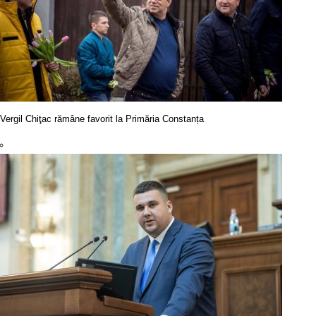
Vergil Chiţac rămâne favorit la Primăria Constanța