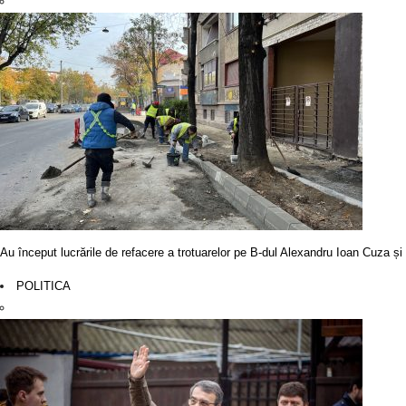
Au început lucrările de refacere a trotuarelor pe B-dul Alexandru Ioan Cuza ș
POLITICA