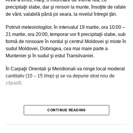
Ziua de 21 mai 2024 a fost dedicată la București
precipitaţii slabe, dar şi ninsori la munte, însoţite de rafale
managementului și marketingului de destinație.
de vânt, valabilă până joi seara, la nivelul întregii ţări.
Conferința Destinații Vizionare a reprezentat inspirație de
Potrivit meteorologilor, în intervalul 19 martie, ora 10:00 –
la liderii destinațiilor de succes din România și învățarea
21 martie, ora 20:00, temporar vor fi precipitaţii slabe, sub
marketingului de destinație.
formă de ninsoare în nordul şi centrul Moldovei şi mixte în
sudul Moldovei, Dobrogea, cea mai mare parte a
Munteniei şi în sudul şi estul Transilvaniei.
ADVERTISEMENT
Seara la Ateneul Român a avut loc premierea celor mai
În Carpaţii Orientali şi Meridionali va ninge local moderat
iubite destinații, câștigătoarele Destinația Anului 2024.
cantitativ (10 – 15 l/mp) şi se va depune strat nou de
zăpadă.
Gala Destinația anului 2024 și Conferința Internațională
Destinații Vizionare a fost organizată de IOV-Institutul
pentru orașe vizionare & Destinația Anului.
ADVERTISEMENT
CONTINUE READING
ADVERTISEMENT
De asemenea, vor fi intensificări ale vântului cu rafale în
general de 40 – 50 km/h în estul, sud-estul ţării şi la