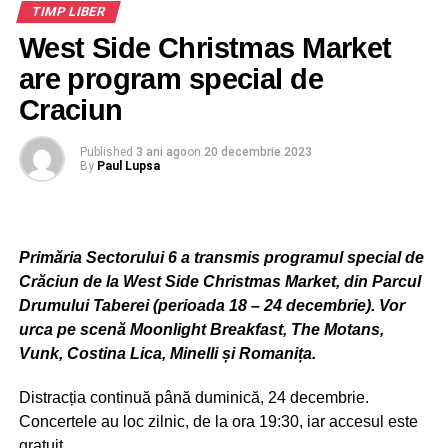
TIMP LIBER
munte, iar în cursul zilei de marţi şi în vest.
West Side Christmas Market
are program special de
Craciun
Published
3 ani ago
on
20 decembrie 2023
By
Paul Lupsa
Primăria Sectorului 6 a transmis programul special de
Crăciun de la West Side Christmas Market, din Parcul
Drumului Taberei (perioada 18 – 24 decembrie). Vor
urca pe scenă Moonlight Breakfast, The Motans,
Vunk, Costina Lica, Minelli și Romanița.
Distracția continuă până duminică, 24 decembrie.
Concertele au loc zilnic, de la ora 19:30, iar accesul este
gratuit.