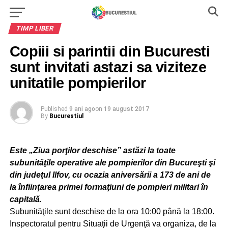
TIMP LIBER
Copiii si parintii din Bucuresti
sunt invitati astazi sa viziteze
unitatile pompierilor
Published
9 ani ago
on
19 august 2017
By
Bucurestiul
Este „Ziua porţilor deschise” astăzi la toate
subunităţile operative ale pompierilor din Bucureşti şi
din judeţul Ilfov, cu ocazia aniversării a 173 de ani de
la înfiinţarea primei formaţiuni de pompieri militari în
capitală.
Subunităţile sunt deschise de la ora 10:00 până la 18:00.
Inspectoratul pentru Situaţii de Urgenţă va organiza, de la