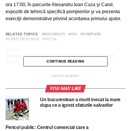
ora 17:00, în parcurile Alexandru Ioan Cuza şi Carol,
expozitii de tehnică specifică pompierilor şi va prezenta
exerciţii demonstrative privind acordarea primului ajutor.
RELATED TOPICS:
BUCURESTI
ISU
POMPIERI
PORTI DESCHISE
VIZITA
UP NEXT
Tabara dedicata exclusiv elitelor bucureștene
pasionate de geo-științe
CONTINUE READING
DON'T MISS
Ziua Marinei este sarbatorita si in Parcul
ADVERTISEMENT
Herastrau. Plimbari gratuite cu vaporasul
YOU MAY LIKE
Un bucurestean a murit inecat la mare
dupa ce a igorat sfaturile salvarilor
Pericol public: Centrul comercial care a