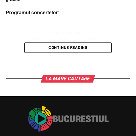
Programul concertelor:
ADVERTISEMENT
The Motans – miercuri, 20 decembrie;
CONTINUE READING
Vunk – joi, 21 decembrie;
Costina Lica / Corul Universității București – vineri,
22 decembrie;
Minelli – sâmbătă, 23 decembrie;
LA MARE CAUTARE
Romanița – duminică, 24 decembrie.
Târgul de Crăciun din Parcul Drumul Taberei și toate
atracțiile vor fi deschise și în perioada Crăciunului.
Dacă ajunul îl petrecem cu Romanița, în prima zi de
Crăciun, de la ora 19.30, Irina Sârbu va susține un concert
special. Pe 26 decembrie, Olivia Addams urcă pe scena