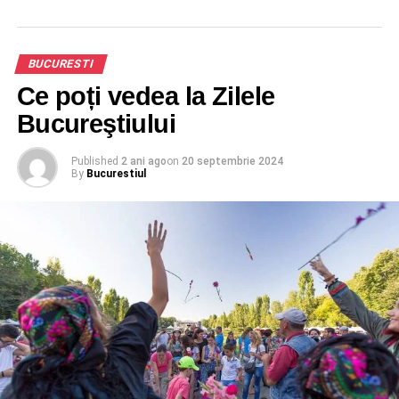
BUCURESTI
Ce poți vedea la Zilele
Bucureştiului
Published
2 ani ago
on
20 septembrie 2024
By
Bucurestiul