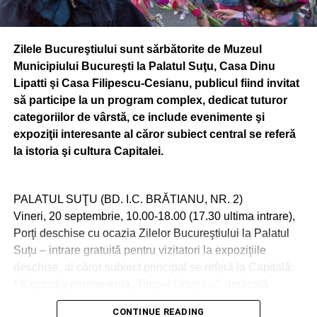
Zilele Bucureştiului sunt sărbătorite de Muzeul
Municipiului Bucureşti la Palatul Suţu, Casa Dinu
Lipatti şi Casa Filipescu-Cesianu, publicul fiind invitat
să participe la un program complex, dedicat tuturor
categoriilor de vârstă, ce include evenimente şi
expoziţii interesante al căror subiect central se referă
la istoria şi cultura Capitalei.
PALATUL SUŢU (BD. I.C. BRĂTIANU, NR. 2)
Vineri, 20 septembrie, 10.00-18.00 (17.30 ultima intrare),
Porţi deschise cu ocazia Zilelor Bucureştiului la Palatul
Suţu – intrare gratuită pentru vizitatori la expoziţiile
deschise, al căror subiect principal se referă la Capitală:
* Expoziţia permanentă „Timpul Oraşului”, dedicată
istoriei oraşului Bucureşti;
CONTINUE READING