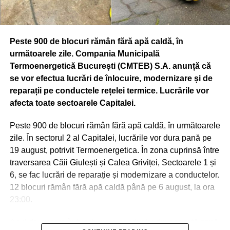
Municipiului Bucureşti, în parteneriat cu Muzeul
Municipiului Bucureşti. În cadrul proiectului vor fi
prezentate în foyerul Palatului Suţu materiale muzeale
Peste 900 de blocuri rămân fără apă caldă, în
itinerante proprii referitoare la istoria Jandarmeriei
următoarele zile. Compania Municipală
(uniforme naţionale şi internaţionale), puse la dispoziţie
Termoenergetică București (CMTEB) S.A. anunță că
de Inspectoratul General al Jandarmeriei Române,
se vor efectua lucrări de înlocuire, modernizare și de
materiale şi machete puse la dispoziţie de Institutul
reparații pe conductele rețelei termice. Lucrările vor
Astronomic al Academiei Române şi de Observatorul
afecta toate sectoarele Capitalei.
Astronomic Amiral Vasile Urseanu – Muzeul Municipiului
Bucureşti, precum şi machete puse la dispoziţie de
Peste 900 de blocuri rămân fără apă caldă, în următoarele
Societatea de Transport Bucureşti.
zile. În sectorul 2 al Capitalei, lucrările vor dura pană pe
19 august, potrivit Termoenergetica. În zona cuprinsă între
CASA DINU LIPATTI (BD. LASCĂR CATARGIU, NR. 12)
traversarea Căii Giulești și Calea Griviței, Sectoarele 1 și
Vineri, 20 septembrie, ora 18.00 – „Zilele Bucureştiului” la
6, se fac lucrări de reparație și modernizare a conductelor.
Casa Dinu Lipatti – Recital Tinere Talente. Eveniment
12 blocuri rămân fără apă caldă până pe 6 august, la ora
organizat de Muzeul Municipiului Bucureşti şi Fundaţia
23:00.
Regală Margareta a României. Accesul este gratuit în
limita locurilor disponibile.
Anul de punere în funcțiune a conductei din această zonă
Solişti: Iuliana Ioana (soprană), Olga Florea (soprană),