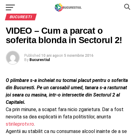
BUCURESTI
VIDEO – Cum a parcat o
soferita blonda in Sectorul 2!
Published
10 ani ago
on
5 noiembrie 2016
By
Bucurestiul
O plimbare s-a incheiat nu tocmai placut pentru o soferita
din Bucuresti. Pe un carosabil umed, tanara s-a rasturnat
joi seara cu masina, intr-o intersectie din Sectorul 2 al
Capitalei.
Ca prin minune, a scapat fara nicio zgarietura. Dar a fost
nevoita sa dea explicatii in fata politistilor, anunta
stirileprotv.ro
.
Agentii au stabilit ca nu consumase alcool inainte de a se