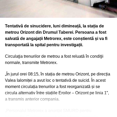
Tentativă de sinucidere, luni dimineață, la stația de
metrou Orizont din Drumul Taberei. Persoana a fost
salvată de angajații Metrorex, este conștientă și va fi
transportată la spital pentru investigații.
Circulaţia trenurilor de metrou a fost reluată în condiţii
normale, transmite Metrorex.
„În jurul orei 08:15, în stația de metrou Orizont, pe direcția
Valea Ialomiței a avut loc o tentativă de suicid. În acest
moment circulația trenurilor a fost reorganizată și se
circula alternativ între stațiile Eroilor – Orizont pe linia 1”,
a transmis anterior compania.
„Personalul Metrorex a anunțat SMURD pentru
intervenție. Conform procedurilor interne, organele