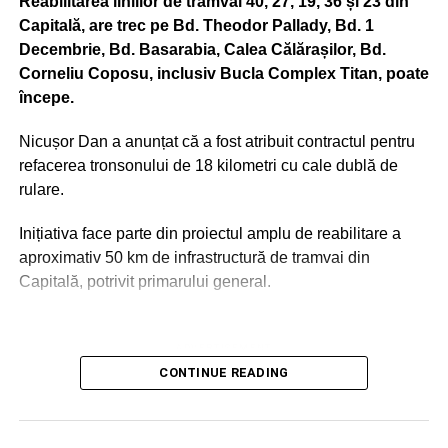
Reabilitarea liniilor de tramvai 40, 27, 19, 36 și 23 din
Capitală, are trec pe Bd. Theodor Pallady, Bd. 1
Decembrie, Bd. Basarabia, Calea Călărașilor, Bd.
Corneliu Coposu, inclusiv Bucla Complex Titan, poate
începe.
Nicușor Dan a anunțat că a fost atribuit contractul pentru
refacerea tronsonului de 18 kilometri cu cale dublă de
rulare.
Inițiativa face parte din proiectul amplu de reabilitare a
aproximativ 50 km de infrastructură de tramvai din
Capitală, potrivit primarului general.
ADVERTISEMENT
Porr Construct este firma căreia i-a fost atribuit contractul
CONTINUE READING
de reabilitare al liniilor de tramvai, conform
reprezentanților Municipalității, citați de Club Feroviar.