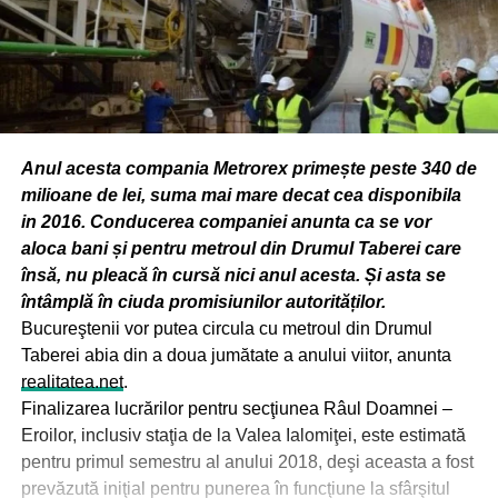
Anul acesta compania Metrorex primește peste 340 de
milioane de lei, suma mai mare decat cea disponibila
in 2016. Conducerea companiei anunta ca se vor
aloca bani și pentru metroul din Drumul Taberei care
însă, nu pleacă în cursă nici anul acesta. Și asta se
întâmplă în ciuda promisiunilor autorităților.
Bucureştenii vor putea circula cu metroul din Drumul
Taberei abia din a doua jumătate a anului viitor, anunta
realitatea.net
.
Finalizarea lucrărilor pentru secţiunea Râul Doamnei –
Eroilor, inclusiv staţia de la Valea Ialomiţei, este estimată
pentru primul semestru al anului 2018, deşi aceasta a fost
prevăzută iniţial pentru punerea în funcţiune la sfârşitul