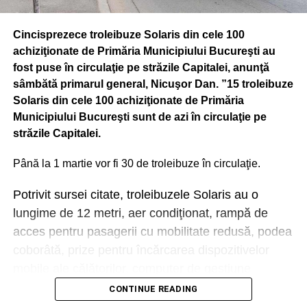
Cincisprezece troleibuze Solaris din cele 100
achiziţionate de Primăria Municipiului Bucureşti au
fost puse în circulaţie pe străzile Capitalei, anunţă
sâmbătă primarul general, Nicuşor Dan. ”15 troleibuze
Solaris din cele 100 achiziţionate de Primăria
Municipiului Bucureşti sunt de azi în circulaţie pe
străzile Capitalei.
Până la 1 martie vor fi 30 de troleibuze în circulaţie.
Potrivit sursei citate, troleibuzele Solaris au o
lungime de 12 metri, aer condiţionat, rampă de
acces pentru pasagerii cu mobilitate redusă, podea
coborâtă, prize pentru încărcarea dispozitivelor
mobile ale călătorilor, computer de gestiune
management vehicul cu funcţii GPS şi comunicare
CONTINUE READING
online, sistem de informare audio-video şi sisteme