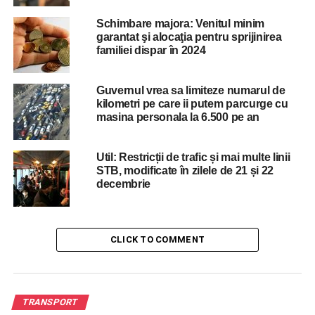
oameni!
Schimbare majora: Venitul minim
DON'T MISS
Dati mai departe sa vada si Firea! Bucurestiul
garantat şi alocaţia pentru sprijinirea
familiei dispar în 2024
este CEA MAI AGLOMERATA capitala din Europa
si suntem pe locul 3 IN LUME la trafic!
Guvernul vrea sa limiteze numarul de
kilometri pe care ii putem parcurge cu
masina personala la 6.500 pe an
Util: Restricții de trafic și mai multe linii
STB, modificate în zilele de 21 și 22
decembrie
CLICK TO COMMENT
TRANSPORT