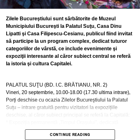
rosu: Cum va fi folosit Certificatul verde
Zilele Bucureştiului sunt sărbătorite de Muzeul
Municipiului Bucureşti la Palatul Suţu, Casa Dinu
Lipatti şi Casa Filipescu-Cesianu, publicul fiind invitat
să participe la un program complex, dedicat tuturor
categoriilor de vârstă, ce include evenimente şi
expoziţii interesante al căror subiect central se referă
la istoria şi cultura Capitalei.
PALATUL SUŢU (BD. I.C. BRĂTIANU, NR. 2)
Vineri, 20 septembrie, 10.00-18.00 (17.30 ultima intrare),
Porţi deschise cu ocazia Zilelor Bucureştiului la Palatul
Suţu – intrare gratuită pentru vizitatori la expoziţiile
deschise, al căror subiect principal se referă la Capitală:
* Expoziţia permanentă „Timpul Oraşului”, dedicată
istoriei oraşului Bucureşti;
CONTINUE READING
* Expoziţia tematică „Calea Victoriei, incursiune în istoria