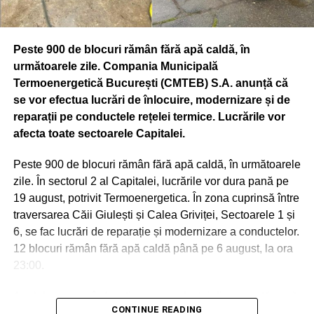
Municipiului Bucureşti. În cadrul proiectului vor fi
prezentate în foyerul Palatului Suţu materiale muzeale
Peste 900 de blocuri rămân fără apă caldă, în
itinerante proprii referitoare la istoria Jandarmeriei
următoarele zile. Compania Municipală
(uniforme naţionale şi internaţionale), puse la dispoziţie
Termoenergetică București (CMTEB) S.A. anunță că
de Inspectoratul General al Jandarmeriei Române,
se vor efectua lucrări de înlocuire, modernizare și de
materiale şi machete puse la dispoziţie de Institutul
reparații pe conductele rețelei termice. Lucrările vor
Astronomic al Academiei Române şi de Observatorul
afecta toate sectoarele Capitalei.
Astronomic Amiral Vasile Urseanu – Muzeul Municipiului
Bucureşti, precum şi machete puse la dispoziţie de
Peste 900 de blocuri rămân fără apă caldă, în următoarele
Societatea de Transport Bucureşti.
zile. În sectorul 2 al Capitalei, lucrările vor dura pană pe
19 august, potrivit Termoenergetica. În zona cuprinsă între
CASA DINU LIPATTI (BD. LASCĂR CATARGIU, NR. 12)
traversarea Căii Giulești și Calea Griviței, Sectoarele 1 și
Vineri, 20 septembrie, ora 18.00 – „Zilele Bucureştiului” la
6, se fac lucrări de reparație și modernizare a conductelor.
Casa Dinu Lipatti – Recital Tinere Talente. Eveniment
12 blocuri rămân fără apă caldă până pe 6 august, la ora
organizat de Muzeul Municipiului Bucureşti şi Fundaţia
23:00.
Regală Margareta a României. Accesul este gratuit în
limita locurilor disponibile.
Anul de punere în funcțiune a conductei din această zonă
Solişti: Iuliana Ioana (soprană), Olga Florea (soprană),
CONTINUE READING
este 1973.