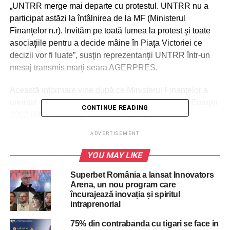
„UNTRR merge mai departe cu protestul. UNTRR nu a
participat astăzi la întâlnirea de la MF (Ministerul
Finanţelor n.r). Invităm pe toată lumea la protest şi toate
asociaţiile pentru a decide mâine în Piaţa Victoriei ce
decizii vor fi luate”, susţin reprezentanţii UNTRR într-un
mesaj transmis marţi seara AGERPRES.
Această informare vine după ce Ministerul Finanţelor a
anunţat că Asociaţia Patronală a Transportatorilor Europa
CONTINUE READING
2002 (APTE 2002) şi Confederaţia Operatorilor şi
Transportatorilor Autorizaţi din România (COTAR) renunţă
ADVERTISEMENT
la proteste în urma discuţiei avute cu ministrul Finanţelor
despre regimul diurnei acordate şoferilor care efectuează
YOU MAY LIKE
transport în afara ţării.
Superbet România a lansat Innovators
Arena, un nou program care
încurajează inovația și spiritul
ADVERTISEMENT
intraprenorial
La protest au mai confirmat participarea Federaţia
Operatorilor Români de Transport (FORT) şi Asociaţia
75% din contrabanda cu tigari se face in