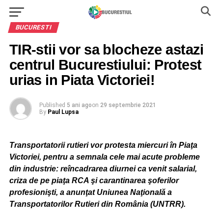
BUCURESTI
TIR-stii vor sa blocheze astazi
centrul Bucurestiului: Protest
urias in Piata Victoriei!
Published
5 ani ago
on
29 septembrie 2021
By
Paul Lupsa
Transportatorii rutieri vor protesta miercuri în Piaţa
Victoriei, pentru a semnala cele mai acute probleme
din industrie: reîncadrarea diurnei ca venit salarial,
criza de pe piaţa RCA şi carantinarea şoferilor
profesionişti, a anunţat Uniunea Naţională a
Transportatorilor Rutieri din România (UNTRR).