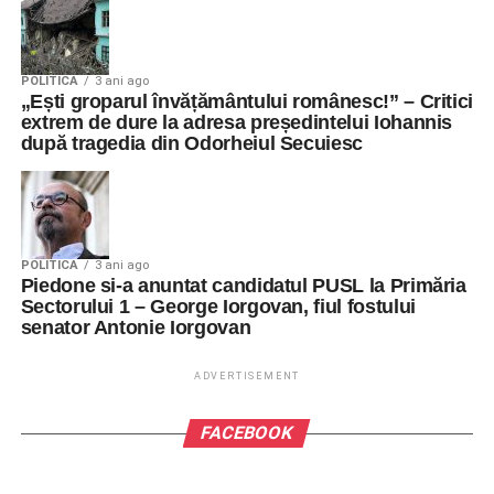
POLITICA
3 ani ago
„Ești groparul învățământului românesc!” – Critici
extrem de dure la adresa președintelui Iohannis
după tragedia din Odorheiul Secuiesc
POLITICA
3 ani ago
Piedone si-a anuntat candidatul PUSL la Primăria
Sectorului 1 – George Iorgovan, fiul fostului
senator Antonie Iorgovan
ADVERTISEMENT
FACEBOOK