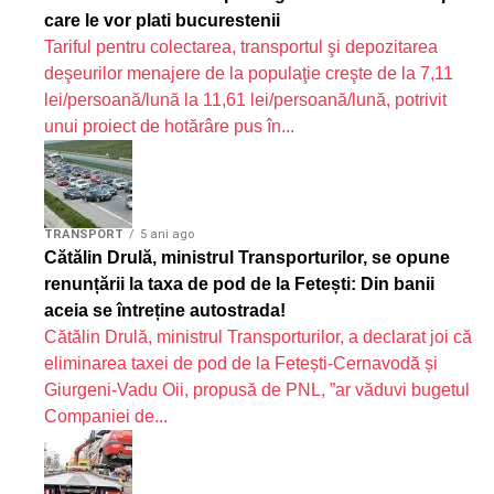
care le vor plati bucurestenii
Tariful pentru colectarea, transportul şi depozitarea
deşeurilor menajere de la populaţie creşte de la 7,11
lei/persoană/lună la 11,61 lei/persoană/lună, potrivit
unui proiect de hotărâre pus în...
TRANSPORT
5 ani ago
Cătălin Drulă, ministrul Transporturilor, se opune
renunțării la taxa de pod de la Fetești: Din banii
aceia se întreține autostrada!
Cătălin Drulă, ministrul Transporturilor, a declarat joi că
eliminarea taxei de pod de la Fetești-Cernavodă și
Giurgeni-Vadu Oii, propusă de PNL, ”ar văduvi bugetul
Companiei de...