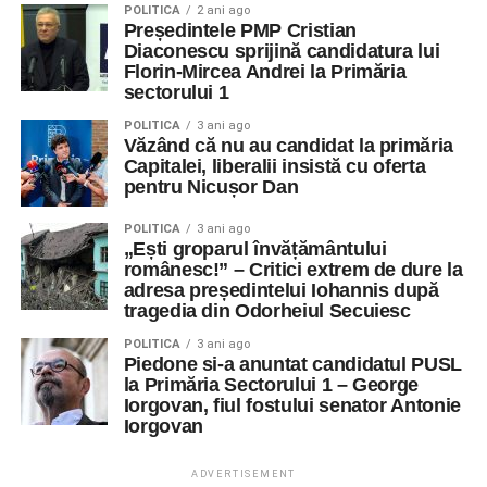
POLITICA
2 ani ago
Președintele PMP Cristian
Diaconescu sprijină candidatura lui
Florin-Mircea Andrei la Primăria
sectorului 1
POLITICA
3 ani ago
Văzând că nu au candidat la primăria
Capitalei, liberalii insistă cu oferta
pentru Nicușor Dan
POLITICA
3 ani ago
„Ești groparul învățământului
românesc!” – Critici extrem de dure la
adresa președintelui Iohannis după
tragedia din Odorheiul Secuiesc
POLITICA
3 ani ago
Piedone si-a anuntat candidatul PUSL
la Primăria Sectorului 1 – George
Iorgovan, fiul fostului senator Antonie
Iorgovan
ADVERTISEMENT