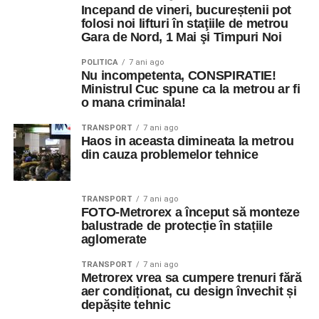
Incepand de vineri, bucureștenii pot
folosi noi lifturi în staţiile de metrou
Gara de Nord, 1 Mai şi Timpuri Noi
POLITICA
7 ani ago
Nu incompetenta, CONSPIRATIE!
Ministrul Cuc spune ca la metrou ar fi
o mana criminala!
TRANSPORT
7 ani ago
Haos in aceasta dimineata la metrou
din cauza problemelor tehnice
TRANSPORT
7 ani ago
FOTO-Metrorex a început să monteze
balustrade de protecție în stațiile
aglomerate
TRANSPORT
7 ani ago
Metrorex vrea sa cumpere trenuri fără
aer condiționat, cu design învechit și
depășite tehnic