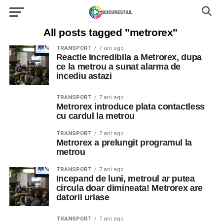
All posts tagged "metrorex"
TRANSPORT
7 ani ago
Reactie incredibila a Metrorex, dupa
ce la metrou a sunat alarma de
incediu astazi
TRANSPORT
7 ani ago
Metrorex introduce plata contactless
cu cardul la metrou
TRANSPORT
7 ani ago
Metrorex a prelungit programul la
metrou
TRANSPORT
7 ani ago
Incepand de luni, metroul ar putea
circula doar dimineata! Metrorex are
datorii uriase
TRANSPORT
7 ani ago