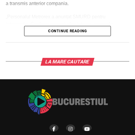
a transmis anterior compania.
„Personalul Metrorex a anunțat SMURD pentru
intervenție. Conform procedurilor interne, organele
abilitate împreună cu Metrorex vor deschide o anchetă de
CONTINUE READING
cercetare pentru a se stabili împrejurările în care s-a
produs evenimentul. Vom reveni cu detalii referitoare la
circulația trenurilor”, a adăugat sursa citată.
LA MARE CAUTARE
Conform procedurilor interne, organele abilitate împreună
cu Metrorex vor deschide o anchetă pentru a se stabili
împrejurările în care s-a produs evenimentul, au precizat
reprezentanții companiei.
Din primele informații, se pare că este vorba despre un
bărbat, în vârstă de 47 de ani.
”În această dimineață, 5 februarie 2024, în jurul orei
08.30, polițiștii Direcției Generale de Poliţie a Municipiului