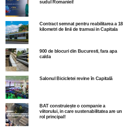
sudul Romaniei!
ADVERTISEMENT
“In prezent, plata
Contract semnat pentru reabilitarea a 18
calatoriei se poate
kilometri de linii de tramvai in Capitala
realiza prin intermediul
cardurilor bancare
900 de blocuri din Bucuresti, fara apa
contactless doar in
calda
statiile unde sistemul
de taxare nu a fost inca
Salonul Bicicletei revine în Capitală
modernizat si anume:
Nicolae Grigorescu 2, 1
Decembrie 1918,
BAT construiește o companie a
Nicolae Teclu, Anghel
viitorului, in care sustenabilitatea are un
rol principal!
Saligny, Gara de Nord 2,