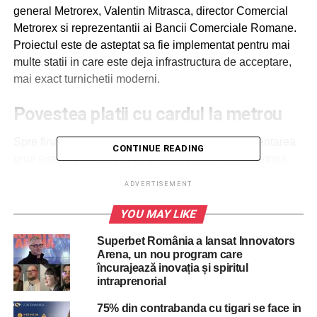
general Metrorex, Valentin Mitrasca, director Comercial
Metrorex si reprezentantii ai Bancii Comerciale Romane.
Proiectul este de asteptat sa fie implementat pentru mai
multe statii in care este deja infrastructura de acceptare,
mai exact turnichetii moderni.
Povestea platii cu cardul la metrou
Spre finalul anului 2016 se anunta oficial implementarea
CONTINUE READING
unui sistem contactless de plata a calatoriei cu metroul
prin instalarea a 165 de echipamente la nivelul
ADVERTISEMENT
turnichetilor Metrorex, in toate statiile.
Mutare facea ca Bucurestiul sa devina a doua capitala
YOU MAY LIKE
europeana, dupa Londra, care introducea un astfel de
Superbet România a lansat Innovators
sistem. Insa, nici nu am apucat sa ne asezam bine pe
Arena, un nou program care
acest “podium”, pentru ca, ironic, din dorinta de
încurajează inovația și spiritul
modernizare, sistemul a fost eliminat din majoritatea
intraprenorial
statiilor.
75% din contrabanda cu tigari se face in