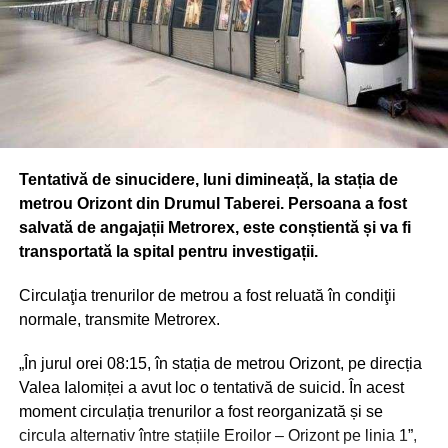
Tentativă de sinucidere, luni dimineață, la stația de
metrou Orizont din Drumul Taberei. Persoana a fost
salvată de angajații Metrorex, este conștientă și va fi
transportată la spital pentru investigații.
Circulaţia trenurilor de metrou a fost reluată în condiţii
normale, transmite Metrorex.
„În jurul orei 08:15, în stația de metrou Orizont, pe direcția
Valea Ialomiței a avut loc o tentativă de suicid. În acest
moment circulația trenurilor a fost reorganizată și se
circula alternativ între stațiile Eroilor – Orizont pe linia 1”,