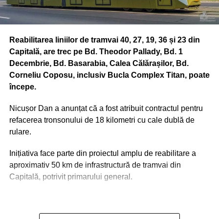
testele vor fi finalizate
se va emite un
comunicat de presa si
Reabilitarea liniilor de tramvai 40, 27, 19, 36 și 23 din
Capitală, are trec pe Bd. Theodor Pallady, Bd. 1
va exista o campanie
Decembrie, Bd. Basarabia, Calea Călărașilor, Bd.
de informare a
Corneliu Coposu, inclusiv Bucla Complex Titan, poate
începe.
calatorilor. De altfel, in
anumite statii de
Nicușor Dan a anunțat că a fost atribuit contractul pentru
metrou aceasta solutie
refacerea tronsonului de 18 kilometri cu cale dublă de
rulare.
se afla in faza de
testare”, preciza Metrorex
Inițiativa face parte din proiectul amplu de reabilitare a
aproximativ 50 km de infrastructură de tramvai din
pentru
wall-street.ro
la
Capitală, potrivit primarului general.
inceputul lunii august a
acestui an.
ADVERTISEMENT