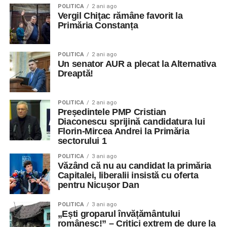
POLITICA
2 ani ago
Vergil Chiţac rămâne favorit la
Primăria Constanța
POLITICA
2 ani ago
Un senator AUR a plecat la Alternativa
Dreaptă!
POLITICA
2 ani ago
Președintele PMP Cristian
Diaconescu sprijină candidatura lui
Florin-Mircea Andrei la Primăria
sectorului 1
POLITICA
3 ani ago
Văzând că nu au candidat la primăria
Capitalei, liberalii insistă cu oferta
pentru Nicușor Dan
POLITICA
3 ani ago
„Ești groparul învățământului
românesc!” – Critici extrem de dure la