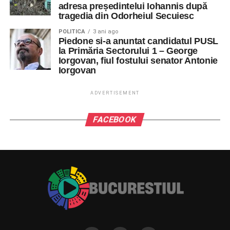
adresa președintelui Iohannis după
tragedia din Odorheiul Secuiesc
POLITICA
3 ani ago
Piedone si-a anuntat candidatul PUSL
la Primăria Sectorului 1 – George
Iorgovan, fiul fostului senator Antonie
Iorgovan
ADVERTISEMENT
FACEBOOK