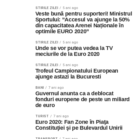
STIRILE ZILEI
5 ani ago
Veste bună pentru suporteri! Ministrul
Sportului: ”Accesul va ajunge la 50%
din capacitatea Arenei Naționale în
optimile EURO 2020”
STIRILE ZILEI
5 ani ago
Unde se vor putea vedea la TV
meciurile de la Euro 2020
STIRILE ZILEI
5 ani ago
Trofeul Campionatului European
ajunge astazi la Bucuresti
BANI
7 ani ago
Guvernul anunta ca a deblocat
fonduri europene de peste un miliard
de euro
TURIST
7 ani ago
Euro 2020: Fan Zone în Piaţa
Constituţiei şi pe Bulevardul Unirii
TRANSPORT
7 ani ago