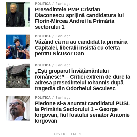
POLITICA
2 ani ago
Președintele PMP Cristian
Diaconescu sprijină candidatura lui
Florin-Mircea Andrei la Primăria
sectorului 1
POLITICA
3 ani ago
Văzând că nu au candidat la primăria
Capitalei, liberalii insistă cu oferta
pentru Nicușor Dan
POLITICA
3 ani ago
„Ești groparul învățământului
românesc!” – Critici extrem de dure la
adresa președintelui Iohannis după
tragedia din Odorheiul Secuiesc
POLITICA
3 ani ago
Piedone si-a anuntat candidatul PUSL
la Primăria Sectorului 1 – George
Iorgovan, fiul fostului senator Antonie
Iorgovan
ADVERTISEMENT