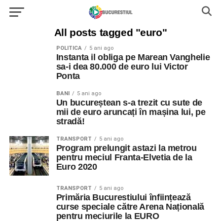
All posts tagged "euro"
POLITICA
5 ani ago
Instanta il obliga pe Marean Vanghelie
sa-i dea 80.000 de euro lui Victor
Ponta
BANI
5 ani ago
Un bucureștean s-a trezit cu sute de
mii de euro aruncați în mașina lui, pe
stradă!
TRANSPORT
5 ani ago
Program prelungit astazi la metrou
pentru meciul Franta-Elvetia de la
Euro 2020
TRANSPORT
5 ani ago
Primăria Bucurestiului înființează
curse speciale către Arena Națională
pentru meciurile la EURO