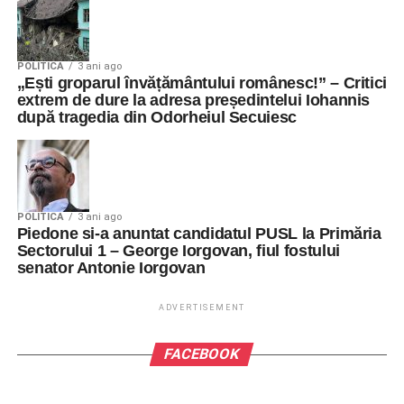
POLITICA
3 ani ago
„Ești groparul învățământului românesc!” – Critici
extrem de dure la adresa președintelui Iohannis
după tragedia din Odorheiul Secuiesc
POLITICA
3 ani ago
Piedone si-a anuntat candidatul PUSL la Primăria
Sectorului 1 – George Iorgovan, fiul fostului
senator Antonie Iorgovan
ADVERTISEMENT
FACEBOOK