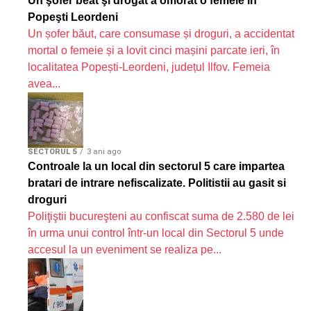
Un şofer beat şi drogat a omorât o femeie în
Popeşti Leordeni
Un șofer băut, care consumase și droguri, a accidentat
mortal o femeie și a lovit cinci mașini parcate ieri, în
localitatea Popești-Leordeni, județul Ilfov. Femeia
avea...
SECTORUL 5
3 ani ago
Controale la un local din sectorul 5 care impartea
bratari de intrare nefiscalizate. Politistii au gasit si
droguri
Poliţiştii bucureşteni au confiscat suma de 2.580 de lei
în urma unui control într-un local din Sectorul 5 unde
accesul la un eveniment se realiza pe...