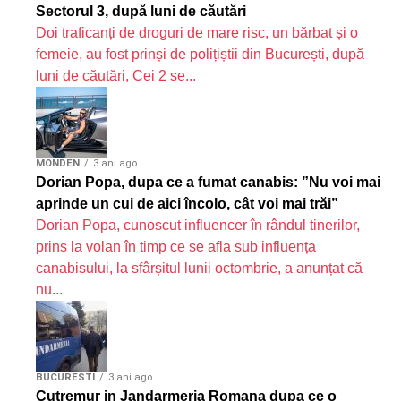
Sectorul 3, după luni de căutări
Doi traficanți de droguri de mare risc, un bărbat și o
femeie, au fost prinși de polițiștii din București, după
luni de căutări, Cei 2 se...
MONDEN
3 ani ago
Dorian Popa, dupa ce a fumat canabis: ”Nu voi mai
aprinde un cui de aici încolo, cât voi mai trăi”
Dorian Popa, cunoscut influencer în rândul tinerilor,
prins la volan în timp ce se afla sub influența
canabisului, la sfârșitul lunii octombrie, a anunțat că
nu...
BUCURESTI
3 ani ago
Cutremur in Jandarmeria Romana dupa ce o