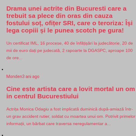
Drama unei actrite din Bucuresti care a
trebuit sa plece din oras din cauza
fostului soț, ofițer SRI, care o teroriza: Își
lega copiii și le punea scotch pe gura!
Un certificat IML, 16 procese, 40 de înfățișări la judecătorie, 20 de
mii de euro dați pe judecată, 2 rapoarte la DGASPC, aproape 100
de ore...
Monden
3 ani ago
Cine este artista care a lovit mortal un om
in centrul Bucurestiului
Actrița Monica Odagiu a fost implicată duminică după-amiază într-
un grav accident rutier, soldat cu moartea unui om. Potrivit primelor
informații, un bărbat care traversa neregulamentar a...