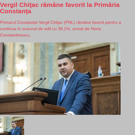
Vergil Chiţac rămâne favorit la Primăria
Constanța
Primarul Constanței Vergil Chiţac (PNL) rămâne favorit pentru a
continua în scaunul de edil cu 38,1%, urmat de Horia
Constantinescu...