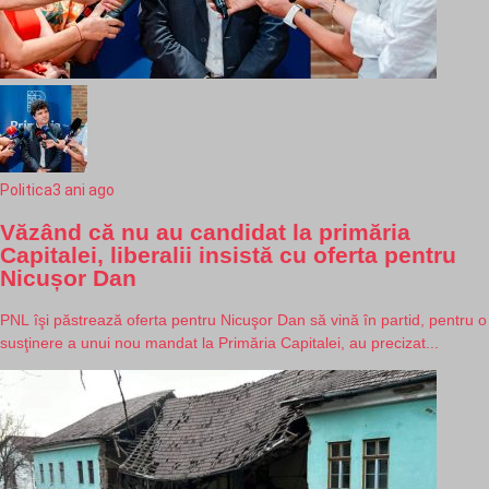
Politica
3 ani ago
Văzând că nu au candidat la primăria
Capitalei, liberalii insistă cu oferta pentru
Nicușor Dan
PNL îşi păstrează oferta pentru Nicuşor Dan să vină în partid, pentru o
susţinere a unui nou mandat la Primăria Capitalei, au precizat...