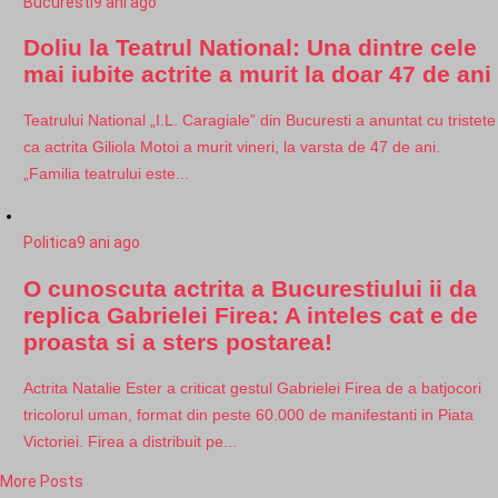
Bucuresti
9 ani ago
Doliu la Teatrul National: Una dintre cele
mai iubite actrite a murit la doar 47 de ani
Teatrului National „I.L. Caragiale” din Bucuresti a anuntat cu tristete
ca actrita Giliola Motoi a murit vineri, la varsta de 47 de ani.
„Familia teatrului este...
Politica
9 ani ago
O cunoscuta actrita a Bucurestiului ii da
replica Gabrielei Firea: A inteles cat e de
proasta si a sters postarea!
Actrita Natalie Ester a criticat gestul Gabrielei Firea de a batjocori
tricolorul uman, format din peste 60.000 de manifestanti in Piata
Victoriei. Firea a distribuit pe...
More Posts