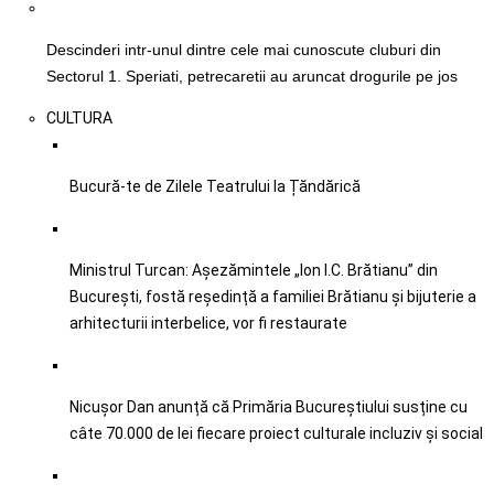
Descinderi intr-unul dintre cele mai cunoscute cluburi din
Sectorul 1. Speriati, petrecaretii au aruncat drogurile pe jos
CULTURA
Bucură-te de Zilele Teatrului la Țăndărică
Ministrul Turcan: Așezămintele „Ion I.C. Brătianu” din
București, fostă reședință a familiei Brătianu și bijuterie a
arhitecturii interbelice, vor fi restaurate
Nicușor Dan anunță că Primăria Bucureștiului susține cu
câte 70.000 de lei fiecare proiect culturale incluziv şi social