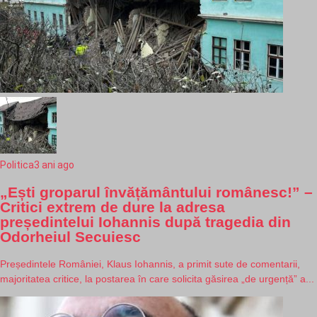
Politica
3 ani ago
„Ești groparul învățământului românesc!” –
Critici extrem de dure la adresa
președintelui Iohannis după tragedia din
Odorheiul Secuiesc
Președintele României, Klaus Iohannis, a primit sute de comentarii,
majoritatea critice, la postarea în care solicita găsirea „de urgență” a...