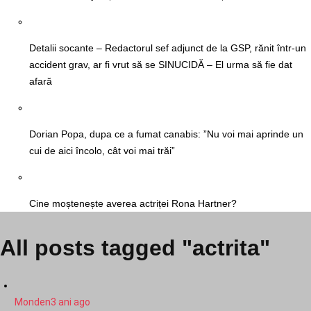
Detalii socante – Redactorul sef adjunct de la GSP, rănit într-un
accident grav, ar fi vrut să se SINUCIDĂ – El urma să fie dat
afară
Dorian Popa, dupa ce a fumat canabis: ”Nu voi mai aprinde un
cui de aici încolo, cât voi mai trăi”
Cine moștenește averea actriței Rona Hartner?
All posts tagged "actrita"
Monden
3 ani ago