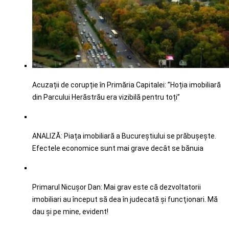
Acuzații de corupție în Primăria Capitalei: ”Hoția imobiliară
din Parcului Herăstrău era vizibilă pentru toți”
ANALIZĂ: Piața imobiliară a Bucureștiului se prăbușește.
Efectele economice sunt mai grave decât se bănuia
Primarul Nicușor Dan: Mai grav este că dezvoltatorii
imobiliari au început să dea în judecată şi funcţionari. Mă
dau şi pe mine, evident!