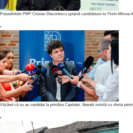
Președintele PMP Cristian Diaconescu sprijină candidatura lui Florin-Mircea An
Văzând că nu au candidat la primăria Capitalei, liberalii insistă cu oferta pen