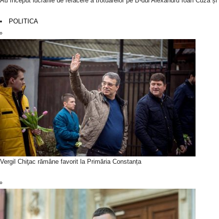
Au început lucrările de refacere a trotuarelor pe B-dul Alexandru Ioan Cuza ș
POLITICA
Vergil Chiţac rămâne favorit la Primăria Constanța