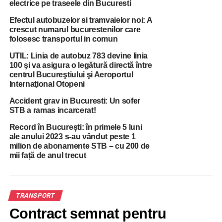
electrice pe traseele din Bucuresti
obţinerea grupei de muncă. Grupa de muncă înseamnă
Efectul autobuzelor si tramvaielor noi: A
pensionarea anticipată”, a mai transmis liderul
crescut numarul bucurestenilor care
sindicaliştilor din STB, citat de news.ro.
folosesc transportul in comun
Protestul este programat între orele 11.00 şi 15.00.
UTIL: Linia de autobuz 783 devine linia
„Societatea de Transport Bucureşti – STB SA anunţă că,
100 şi va asigura o legătură directă între
în urma eforturilor făcute în ultimele trei zile de salariaţi şi
centrul Bucureştiului şi Aeroportul
de echipele de intervenţie, luni, 28.01.2019, va fi
Internaţional Otopeni
asigurată circulaţia normală pentru întregul parc
Accident grav in Bucuresti: Un sofer
programat (280 de tramvaie, 181 troleibuze şi 931
STB a ramas incarcerat!
autobuze)”, se arată într-un comunicat de presă transmis,
Record în București: în primele 5 luni
duminică seară, de societate. Numeroasele avarii apărute
ale anului 2023 s-au vândut peste 1
la liniile de contact în urma condiţiilor meteo extreme din
milion de abonamente STB – cu 200 de
zilele de 25, 26 şi 27 ianuarie au perturbat programul de
mii față de anul trecut
transport, iar circulaţia vehiculelor STB s-a desfăşurat cu
mare dificultate.
TRANSPORT
Astfel, au fost înregistate 115 avarii la reţeaua electrică a
tramvaielor şi troleibuzelor, din cauza crengilor sau a
Contract semnat pentru
arborilor căzuţi pe firul de contact. În această situaţie, STB