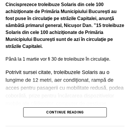
Cincisprezece troleibuze Solaris din cele 100
achiziţionate de Primăria Municipiului Bucureşti au
fost puse în circulaţie pe străzile Capitalei, anunţă
sâmbătă primarul general, Nicuşor Dan. ”15 troleibuze
Solaris din cele 100 achiziţionate de Primăria
Municipiului Bucureşti sunt de azi în circulaţie pe
străzile Capitalei.
Până la 1 martie vor fi 30 de troleibuze în circulaţie.
Potrivit sursei citate, troleibuzele Solaris au o
lungime de 12 metri, aer condiţionat, rampă de
acces pentru pasagerii cu mobilitate redusă, podea
coborâtă, prize pentru încărcarea dispozitivelor
mobile ale călătorilor, computer de gestiune
management vehicul cu funcţii GPS şi comunicare
CONTINUE READING
online, sistem de informare audio-video şi sisteme
de numărare a călătorilor.