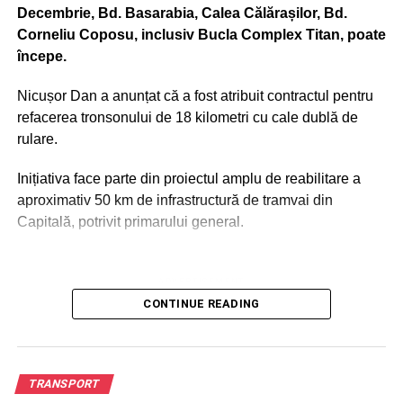
Decembrie, Bd. Basarabia, Calea Călărașilor, Bd.
Corneliu Coposu, inclusiv Bucla Complex Titan, poate
începe.
Nicușor Dan a anunțat că a fost atribuit contractul pentru
refacerea tronsonului de 18 kilometri cu cale dublă de
rulare.
Inițiativa face parte din proiectul amplu de reabilitare a
aproximativ 50 km de infrastructură de tramvai din
Capitală, potrivit primarului general.
ADVERTISEMENT
Porr Construct este firma căreia i-a fost atribuit contractul
CONTINUE READING
de reabilitare al liniilor de tramvai, conform
reprezentanților Municipalității, citați de Club Feroviar.
Subcontractanți declarați sunt firmele IMSAT, Elektra
TRANSPORT