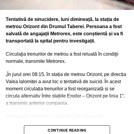
Tentativă de sinucidere, luni dimineață, la stația de
metrou Orizont din Drumul Taberei. Persoana a fost
salvată de angajații Metrorex, este conștientă și va fi
transportată la spital pentru investigații.
Circulaţia trenurilor de metrou a fost reluată în condiţii
normale, transmite Metrorex.
„În jurul orei 08:15, în stația de metrou Orizont, pe direcția
Valea Ialomiței a avut loc o tentativă de suicid. În acest
moment circulația trenurilor a fost reorganizată și se
circula alternativ între stațiile Eroilor – Orizont pe linia 1”,
a transmis anterior compania.
„Personalul Metrorex a anunțat SMURD pentru
intervenție. Conform procedurilor interne, organele
abilitate împreună cu Metrorex vor deschide o anchetă de
CONTINUE READING