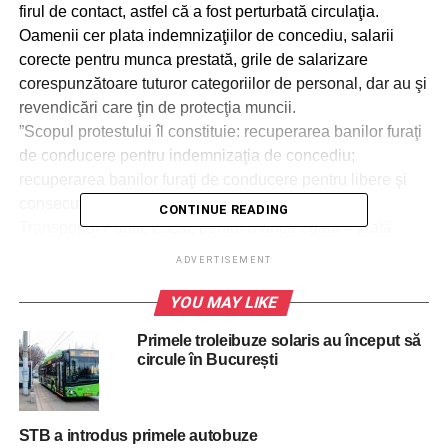
firul de contact, astfel că a fost perturbată circulaţia.
Oamenii cer plata indemnizaţiilor de concediu, salarii
corecte pentru munca prestată, grile de salarizare
corespunzătoare tuturor categoriilor de personal, dar au şi
revendicări care ţin de protecţia muncii.
”Scopul protestului îl constituie: recuperarea banilor furaţi
de conducere pentru indemnizaţia de concediu;
recuperarea banilor furaţi de conducere pentru libere şi
consecutive; susţinerea Statului Personalului din
CONTINUE READING
Transportul Public Local; pentru muncă egală = plată
egală”, a transmis Florin Ivan, liderul de sindicat STB.
ADVERTISEMENT
Sindicaliştii mai cer asigurari CASCO pentru parcul auto
şi evaluarea riscurilor pentru toţi salariaţii.
YOU MAY LIKE
În plus, sindicalişti mai cer ”eliminarea discriminării
Primele troleibuze solaris au început să
salariale între salariaţi; nivele de salarizare pentru toţi
circule în București
salariaţii”.
Protest RATB luni 28 ianuarie 2019. ”Până acum au primit
doar pilele de partid sau de sindicat. Scopul principal este
STB a introdus primele autobuze
încadrarea în condiţii deosebite sau speciale de muncă şi