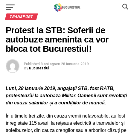
TRANSPORT
Protest la STB: Soferii de
autobuze ameninta ca vor
bloca tot Bucurestiul!
Published
8 ani ago
on
28 ianuarie 2019
By
Bucurestiul
Luni, 28 ianuarie 2019, angajații STB, fost RATB,
protesteazăi la autobaza Militar. Oamenii sunt revoltați
din cauza salariilor și a condițiilor de muncă.
În ultimele trei zile, din cauza vremii nefavorabile, au fost
înregistate 115 avarii la reţeaua electrică a tramvaielor şi
troleibuzelor, din cauza crengilor sau a arborilor căzuţi pe