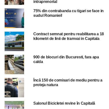
intraprenorial
creșterea gradului de conformare a călătorilor. Avem mai
mulți abonați, mai multe călătorii plătite prin metodele
75% din contrabanda cu tigari se face in
digitale și mult mai puține amenzi.
sudul Romaniei!
Încasările obținute din activitatea de control, în primele
cinci luni ale anului 2023, au scăzut cu -14,82% (s-au
Contract semnat pentru reabilitarea a 18
diminuat cu -380.400,00 lei), față de aceeași perioadă a
kilometri de linii de tramvai in Capitala
anului anterior”, adaugă liberalul.
900 de blocuri din Bucuresti, fara apa
ADVERTISEMENT
calda
„Continuăm măsurile pentru modernizarea transportului
public. Urmează: 100 de autobuze electrice; 100 de
troleibuze; 250 de tramvaie; reabilitarea a 50 de km de
Încă 150 de comisari de mediu pentru a
linie de tramvai.
proteja natura
STB – Modern. Accesibil. Digital. Noul transport public din
București”, precizează viceprimarul municipiului
Salonul Bicicletei revine în Capitală
București.