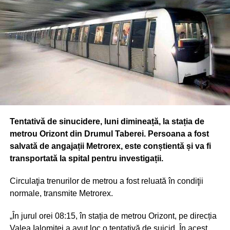
Tentativă de sinucidere, luni dimineață, la stația de
metrou Orizont din Drumul Taberei. Persoana a fost
salvată de angajații Metrorex, este conștientă și va fi
transportată la spital pentru investigații.
Circulaţia trenurilor de metrou a fost reluată în condiţii
normale, transmite Metrorex.
„În jurul orei 08:15, în stația de metrou Orizont, pe direcția
Valea Ialomiței a avut loc o tentativă de suicid. În acest