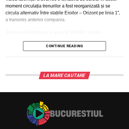
moment circulația trenurilor a fost reorganizată și se
circula alternativ între stațiile Eroilor – Orizont pe linia 1”,
a transmis anterior compania.
„Personalul Metrorex a anunțat SMURD pentru
intervenție. Conform procedurilor interne, organele
abilitate împreună cu Metrorex vor deschide o anchetă de
CONTINUE READING
cercetare pentru a se stabili împrejurările în care s-a
produs evenimentul. Vom reveni cu detalii referitoare la
circulația trenurilor”, a adăugat sursa citată.
LA MARE CAUTARE
Conform procedurilor interne, organele abilitate împreună
cu Metrorex vor deschide o anchetă pentru a se stabili
împrejurările în care s-a produs evenimentul, au precizat
reprezentanții companiei.
Din primele informații, se pare că este vorba despre un
bărbat, în vârstă de 47 de ani.