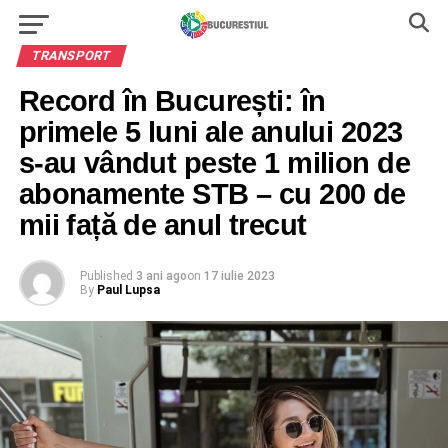
TRANSPORT
Record în București: în
primele 5 luni ale anului 2023
s-au vândut peste 1 milion de
abonamente STB – cu 200 de
mii față de anul trecut
Published
3 ani ago
on
17 iulie 2023
By
Paul Lupsa