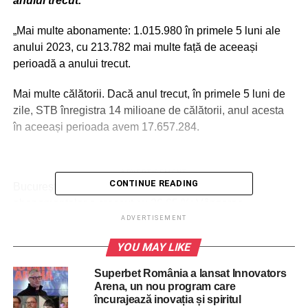
anului trecut.
„Mai multe abonamente: 1.015.980 în primele 5 luni ale
anului 2023, cu 213.782 mai multe față de aceeași
perioadă a anului trecut.
Mai multe călătorii. Dacă anul trecut, în primele 5 luni de
zile, STB înregistra 14 milioane de călătorii, anul acesta
în aceeași perioada avem 17.657.284.
ADVERTISEMENT
CONTINUE READING
Bucureștenii aleg transportul public: Vânzarea
abonamentelor a crescut cu 26,65 %; Vânzarea
călătoriilor a crescut cu 23,33%”, transmite Stelian
ADVERTISEMENT
Bujduveanu.
YOU MAY LIKE
„Mai puține amenzi, mai multe încasări. Instalarea
Superbet România a lansat Innovators
metodelor digitale de plată, mijloacele de transport noi și
Arena, un nou program care
îmbunătățirea aplicației Info TB au contribuit direct la
încurajează inovația și spiritul