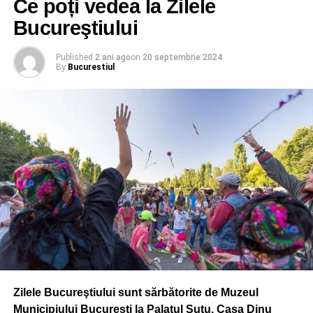
Ce poți vedea la Zilele
Bucureştiului
Published
2 ani ago
on
20 septembrie 2024
By
Bucurestiul
Zilele Bucureştiului sunt sărbătorite de Muzeul
Municipiului Bucureşti la Palatul Suţu, Casa Dinu