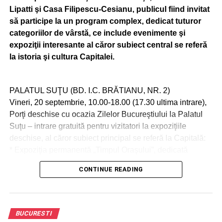
Lipatti şi Casa Filipescu-Cesianu, publicul fiind invitat
să participe la un program complex, dedicat tuturor
categoriilor de vârstă, ce include evenimente şi
expoziţii interesante al căror subiect central se referă
la istoria şi cultura Capitalei.
PALATUL SUŢU (BD. I.C. BRĂTIANU, NR. 2)
Vineri, 20 septembrie, 10.00-18.00 (17.30 ultima intrare),
Porţi deschise cu ocazia Zilelor Bucureştiului la Palatul
Suţu – intrare gratuită pentru vizitatori la expoziţiile
deschise, al căror subiect principal se referă la Capitală:
* Expoziţia permanentă „Timpul Oraşului”, dedicată
istoriei oraşului Bucureşti;
CONTINUE READING
* Expoziţia tematică „Calea Victoriei, incursiune în istoria
unei uliţe domneşti”;
* Expoziţia tematică „Dinamica palatelor voievodale de la
Bucureşti şi Târgovişte în perioada medievală”;
BUCURESTI
* Expoziţia tematică „Arheologie digitală: Trecutul