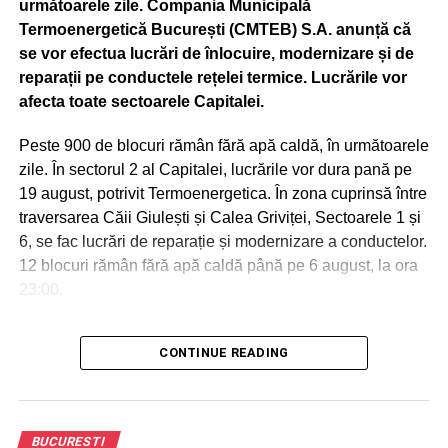
următoarele zile. Compania Municipală
(uniforme naţionale şi internaţionale), puse la dispoziţie
Termoenergetică București (CMTEB) S.A. anunță că
de Inspectoratul General al Jandarmeriei Române,
se vor efectua lucrări de înlocuire, modernizare și de
materiale şi machete puse la dispoziţie de Institutul
reparații pe conductele rețelei termice. Lucrările vor
Astronomic al Academiei Române şi de Observatorul
afecta toate sectoarele Capitalei.
Astronomic Amiral Vasile Urseanu – Muzeul Municipiului
Bucureşti, precum şi machete puse la dispoziţie de
Peste 900 de blocuri rămân fără apă caldă, în următoarele
Societatea de Transport Bucureşti.
zile. În sectorul 2 al Capitalei, lucrările vor dura pană pe
19 august, potrivit Termoenergetica. În zona cuprinsă între
CASA DINU LIPATTI (BD. LASCĂR CATARGIU, NR. 12)
traversarea Căii Giulești și Calea Griviței, Sectoarele 1 și
Vineri, 20 septembrie, ora 18.00 – „Zilele Bucureştiului” la
6, se fac lucrări de reparație și modernizare a conductelor.
Casa Dinu Lipatti – Recital Tinere Talente. Eveniment
12 blocuri rămân fără apă caldă până pe 6 august, la ora
organizat de Muzeul Municipiului Bucureşti şi Fundaţia
23:00.
Regală Margareta a României. Accesul este gratuit în
limita locurilor disponibile.
Anul de punere în funcțiune a conductei din această zonă
Solişti: Iuliana Ioana (soprană), Olga Florea (soprană),
CONTINUE READING
este 1973.
Daniel Dumitrascu (pian) – studenţi la Universitatea
Naţională de Muzică Bucureşti.
În program: G. Dendrino, P.I. Ceaikovski, G. Puccini, G.
ADVERTISEMENT
Bizet, C. Debussy, E. Doga, Bach-Busoni, G. Verdi, A.
BUCURESTI
De asemenea, conductele vor fi reparate și în zona