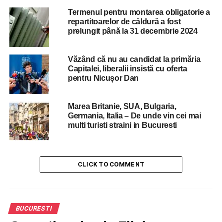
Termenul pentru montarea obligatorie a
DON'T MISS
repartitoarelor de căldură a fost
Institutiile publice fac un apel catre bucuresteni:
prelungit până la 31 decembrie 2024
NU DATI BANI cersetorilor, nici de Boboteaza!
Văzând că nu au candidat la primăria
Capitalei, liberalii insistă cu oferta
pentru Nicușor Dan
Marea Britanie, SUA, Bulgaria,
Germania, Italia – De unde vin cei mai
multi turisti straini in Bucuresti
CLICK TO COMMENT
BUCURESTI