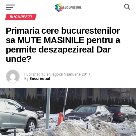
BUCURESTI
Primaria cere bucurestenilor
sa MUTE MASINILE pentru a
permite deszapezirea! Dar
unde?
Published
10 ani ago
on
5 ianuarie 2017
By
Bucurestiul