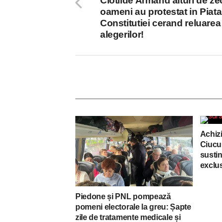
Clotilde Armand alturi de ze
oameni au protestat in Piata
Constitutiei cerand reluarea
alegerilor!
Achizi
Ciucu
susti
exclus
Piedone și PNL pompează
pomeni electorale la greu: Șapte
zile de tratamente medicale și