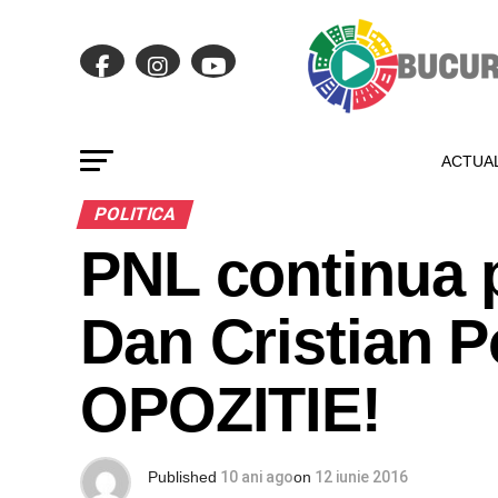
ACTUAL
POLITICA
PNL continua 
Dan Cristian P
OPOZITIE!
Published
10 ani ago
on
12 iunie 2016