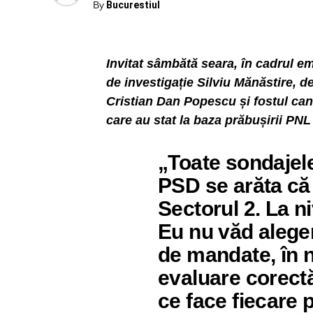
By
Bucurestiul
Invitat sâmbătă seara, în cadrul em
de investigație Silviu Mănăstire, d
Cristian Dan Popescu și fostul cand
care au stat la baza prăbușirii PNL 
„Toate sondajele
PSD se arăta că 
Sectorul 2. La ni
Eu nu văd aleger
de mandate, în 
evaluare corectă
ce face fiecare p