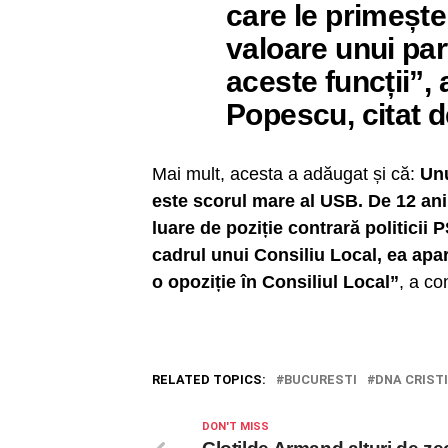
care le primește
valoare unui par
aceste funcții”,
Popescu, citat 
Mai mult, acesta a adăugat și că:
Unu
este scorul mare al USB. De 12 ani 
luare de poziție contrară politicii
cadrul unui Consiliu Local, ea apar
o opoziție în Consiliul Local”
, a co
RELATED TOPICS:
BUCURESTI
DNA CRIST
DON'T MISS