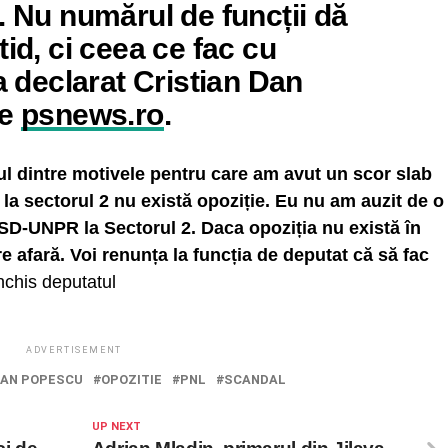
. Nu numărul de funcții dă
tid, ci ceea ce fac cu
 a declarat Cristian Dan
de
psnews.ro
.
l dintre motivele pentru care am avut un scor slab
la sectorul 2 nu există opoziție. Eu nu am auzit de o
 PSD-UNPR la Sectorul 2. Daca opoziția nu există în
e afară. Voi renunța la funcția de deputat că să fac
nchis deputatul
ADVERTISEMENT
IAN POPESCU
OPOZITIE
PNL
SCANDAL
UP NEXT