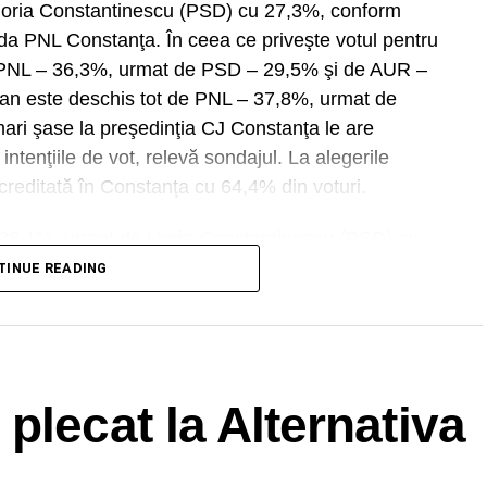
 Horia Constantinescu (PSD) cu 27,3%, conform
a PNL Constanţa. În ceea ce priveşte votul pentru
ză PNL – 36,3%, urmat de PSD – 29,5% şi de AUR –
an este deschis tot de PNL – 37,8%, urmat de
ri şase la preşedinţia CJ Constanţa le are
intenţiile de vot, relevă sondajul. La alegerile
reditată în Constanţa cu 64,4% din voturi.
cu 38,1%, urmat de Horia Constantinescu (PSD) cu
ă) – 13,4%, Sorin Ovidiu Cupăa (AUR) – 9,8%,
TINUE READING
fiecare sub 3,3%.
plecat la Alternativa
DVERTISEMENT