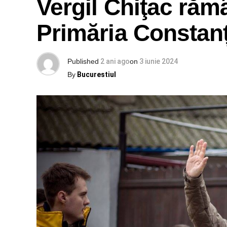
Vergil Chiţac rămâ
Primăria Constan
Published
2 ani ago
on
3 iunie 2024
By
Bucurestiul