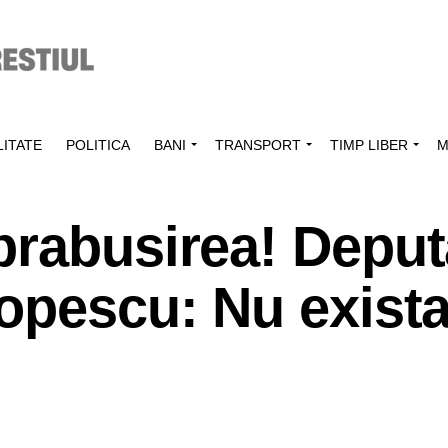
ITATE
POLITICA
BANI
TRANSPORT
TIMP LIBER
M
prabusirea! Deput
opescu: Nu exist