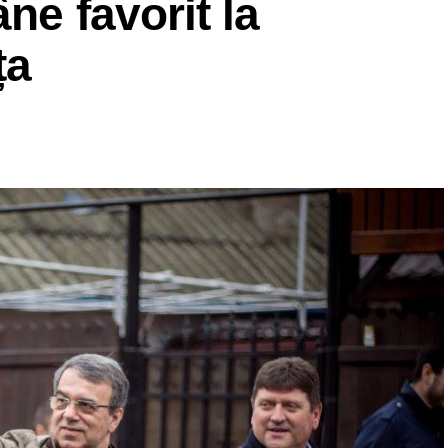
ne favorit la
ța