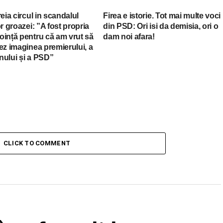
reia circul in scandalul
Firea e istorie. Tot mai multe voci
or groazei: ”A fost propria
din PSD: Ori isi da demisia, ori o
oință pentru că am vrut să
dam noi afara!
ez imaginea premierului, a
nului și a PSD”
CLICK TO COMMENT