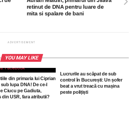
ci de
Adrian Mladin, primarul din Jilava
retinut de DNA pentru luare de
mita si spalare de bani
ADVERTISEMENT
YOU MAY LIKE
Lucrurile au scăpat de sub
tiile din primaria lui Ciprian
control în București: Un șofer
 sub lupa DNA! De ce-l
beat a vrut treacă cu mașina
ne Ciucu pe Gadiuta,
peste polițiști
 din USR, fara atributii?