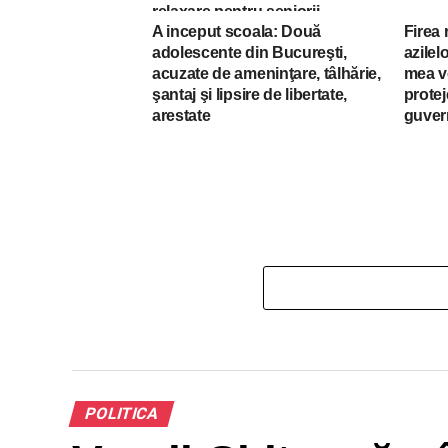
relaxare pentru seniorii
A inceput scoala: Două
Firea 
sectorului 5 din București
adolescente din Bucureşti,
azilel
acuzate de ameninţare, tâlhărie,
mea v
şantaj şi lipsire de libertate,
protej
arestate
guver
POLITICA