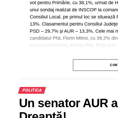
vot pentru Primărie, cu 38,1%, urmat de
unui sondaj realizat de INSCOP la comand
Consiliul Local, pe primul loc se situea
13%. Clasamentul pentru Consiliul Judeţe
PSD – 29,7% şi AUR – 13,3%. Cele mai ma
candidatul PNL Florin Mitroi, cu 39,2% din 
europarlamentare, Alianţa PNL-PSD este c
Vergil Chiţac se situează pe primul loc 
27,3%, Stelian Ion (Alianţa Dreapta Unit
CON
scorurile celorlalţi candidaţi situându-se 
Opţiuni pentru Consiliul Local
POLITICA
Un senator AUR a 
A
Dreaptă!