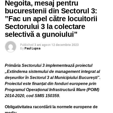
Negoita, mesaj pentru
repere) unde se află vehiculul;
bucurestenii din Sectorul 3:
”Fac un apel către locuitorii
ADVERTISEMENT
b) se aplică pe caroseria vehiculului o somaţie cu termen
Sectorului 3 la colectare
de 10 zile, prin care proprietarul/deţinătorul legal este
selectivă a gunoiului”
somat să ridice vehiculul de pe domeniul public;
Published
3 ani ago
on
12 decembrie 2023
c) se execută planşe foto la faţa locului (de detaliu şi de
By
Paul Lupsa
ansamblu, prin care să se evidenţieze atât zona, cât şi
deficienţele constatate la autoturismul în cauză, dar şi
somaţia aplicată pe maşină);
Primăria Sectorului 3 implementează proiectul
„Extinderea sistemului de management integrat al
d) se întocmeşte procesul-verbal de constatare, totodată
deșeurilor în Sectorul 3 al Municipiului București”.
fiind realizată fişa de identificare a proprietarului, prin
Proiectul este finanțat din fonduri europene prin
solicitarea datelor de identificare la Dispeceratul
Programul Operațional Infrastructură Mare (POIM)
DGPLS3;
2014-2020, cod SMIS 150359.
Obligativitatea racordării la normele europene de
ADVERTISEMENT
mediu