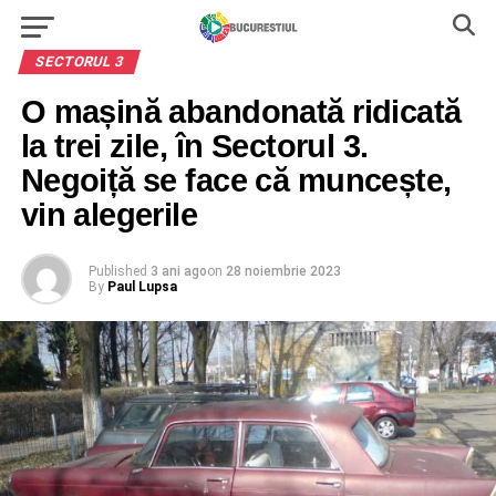
SECTORUL 3
O mașină abandonată ridicată
la trei zile, în Sectorul 3.
Negoiță se face că muncește,
vin alegerile
Published
3 ani ago
on
28 noiembrie 2023
By
Paul Lupsa