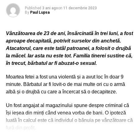
– face dovada calității de proprietar/deținător legal;
colectare a deșeurilor, nivelul de umplere a containerelor
Published
3 ani ago
on
11 decembrie 2023
este monitorizat de senzori speciali.
By
Paul Lupsa
– achită toate taxele și impozitele prevăzute de lege;
Echipamentul corespunzător cuprinde, printre altele,
– achită sumele corespunzătoare cheltuielilor efectuate
containere cu o capacitate de 2,25 mc pentru colectarea
Vânzătoarea de 23 de ani, însărcinată în trei luni, a fost
pentru ridicarea/transportul/depozitarea și paza
deșeurilor de sticlă, containere de 2,25 mc pentru
aproape decapitată, potrivit surselor din anchetă.
vehiculului;
colectarea deșeurilor textile, containere pentru deșeurile
Atacatorul, care este tatăl patroanei, a folosit o drujbă
periculoase, pubele cu o capacitate de 120 de litri pentru
la măcel. Iar asta nu este tot. Familia tinerei sustine că,
colectarea deșeurilor reziduale din zona de case, pubele
în trecut, bărbatul ar fi abuzat-o sexual.
ADVERTISEMENT
– plata la zi a tarifului de parcare, în cazul vehiculelor
de 120 de litri pentru colectarea deșeurilor reciclabile din
Moartea fetei a fost una violentă și a avut loc în doar 9
ridicate din parcări.
zona de case.
minute. Bărbatul ar fi lovit-o de mai multe ori cu o armă
În cazul în care nu se solicită restituirea vehiculelor,
albă și o drujbă cu care a încercat să o decapiteze.
acestea vor fi valorificate în condițiile legii de către
ADVERTISEMENT
Apelul primarului Robert Negoiță la colectare
Un fost angajat al magazinului spune despre criminal că
Direcția Generală de Impozite și Taxe Locale Sector 3.
selectivă
își ieșea din minți când venea vorba de bani. O ipoteză
luată în calcul este că individul o bănuia pe vânzătoare că
„Dintre numeroasele proiecte pe care le derulăm pentru
fură din profit.
ADVERTISEMENT
comunitatea Sectorului 3 aduc în prim plan dezvoltarea
RELATED TOPICS:
ABANDONATA
BUCURESTIUL
MASINA