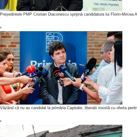
Președintele PMP Cristian Diaconescu sprijină candidatura lui Florin-Mircea An
Văzând că nu au candidat la primăria Capitalei, liberalii insistă cu oferta pen