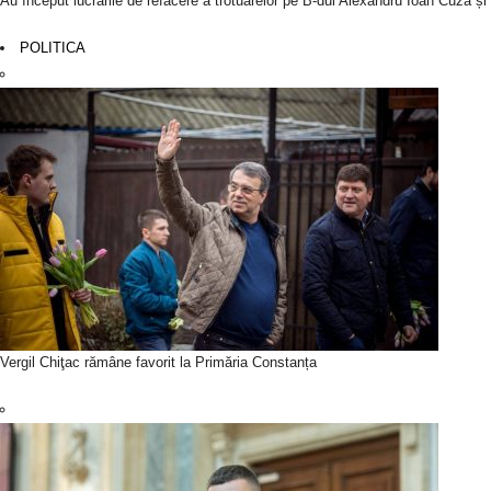
Au început lucrările de refacere a trotuarelor pe B-dul Alexandru Ioan Cuza ș
POLITICA
Vergil Chiţac rămâne favorit la Primăria Constanța