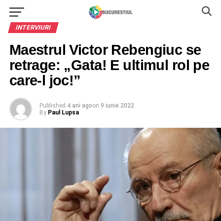
INTERVIURI
Maestrul Victor Rebengiuc se
retrage: „Gata! E ultimul rol pe
care-l joc!”
Published
4 ani ago
on
9 iunie 2022
By
Paul Lupsa