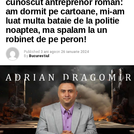
cunoscut antreprenor român:
am dormit pe cartoane, mi-am
luat multa bataie de la politie
noaptea, ma spalam la un
robinet de pe peron!
Published
3 ani ago
on
26 ianuarie 2024
By
Bucurestiul