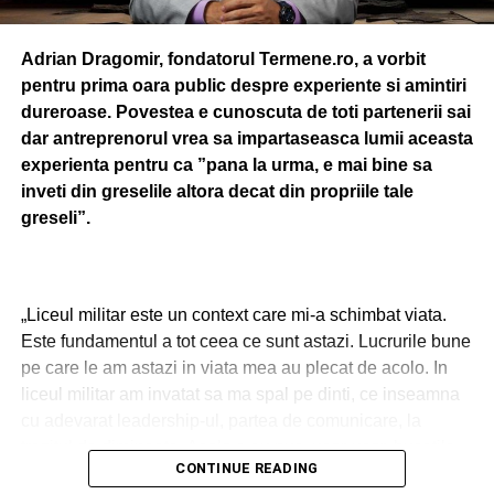
Adrian Dragomir, fondatorul Termene.ro, a vorbit
pentru prima oara public despre experiente si amintiri
dureroase. Povestea e cunoscuta de toti partenerii sai
dar antreprenorul vrea sa impartaseasca lumii aceasta
experienta pentru ca ”pana la urma, e mai bine sa
inveti din greselile altora decat din propriile tale
greseli”.
„Liceul militar este un context care mi-a schimbat viata.
Este fundamentul a tot ceea ce sunt astazi. Lucrurile bune
pe care le am astazi in viata mea au plecat de acolo. In
liceul militar am invatat sa ma spal pe dinti, ce inseamna
cu adevarat leadership-ul, partea de comunicare, la
trezitul de dimineata. Acolo s-au pus, usor-usor, bucatile
CONTINUE READING
unui antreprenor fara sa stiu ca invat antreprenoriat,