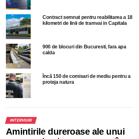
UP NEXT
Avocatul Romeo Cosma, reprezentant al
Contract semnat pentru reabilitarea a 18
angajatilor Petrom care si-au castigat drepturile
kilometri de linii de tramvai in Capitala
in instanta: Daunele de o mie de lei pe zi, la care a
fost obligat Guvernul Romaniei, reprezinta daune
pentru fiecare salariat in parte
900 de blocuri din Bucuresti, fara apa
DON'T MISS
calda
VIDEO-Primarul Nicușor Dan, anunt pentru toti
bucurestenii: ”Vom face reparații pe 60 de
bulevarde și străzi aflate în administrarea PMB”
Încă 150 de comisari de mediu pentru a
proteja natura
INTERVIURI
Amintirile dureroase ale unui