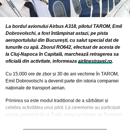
drumul catre esec, nu catre succes”, spune el.
„In anul III am renuntat la liceu pentru ca fata cu care eram
intr-o relatie inca de cand intrasem la liceu a primit o
La bordul avionului Airbus A318, pilotul TAROM, Emil
mostenire de la bunica ei. In momentul in care am dat de
Dobrovolschi, a fost întâmpinat astazi, pe pista
bani, efectul a fost foarte pervers pentru mine. Efectiv am
aeroportulului din București, cu salut special dat de
luat-o razna. Mi-a intrat in cap cuvantul ca eu pot sa fiu
tunurile cu apă. Zborul RO642, efectuat de acesta de
patron. Eu si prietena mea de atunci ne gandeam cum sa
la Cluj-Napoca în Capitală, marchează retragerea sa
multiplicam banii. Si mi-a intrat in cap ca pot sa fiu si un
oficială din activitate, informeaza
airlinestravel.ro
.
jucator bun de poker. A fost dezastru total. Intr-un an de
zile s-au dus si banii. N-a mers nici cu poker-ul. Fiasco
Cu 15.000 ore de zbor și 30 de ani vechime în TAROM,
total pe toate planurile si foarte rapid. Pe langa faptul ca
Emil Dobrovolschi a devenit parte din istoria companiei
am facut un salt de la zero la foarte multi bani si inapoi la
naționale de transport aerian.
nimic s-a mai intamplat ceva foarte periculos – am prins
gustul banilor nemeritati”, completeaza acesta.
Primirea sa este modul tradițional de a sărbători și
celebra activitătea unui pilot. La ceremonie au participat
colegi, personal de la Trafic aerian și echipe de Pompieri.
ADVERTISEMENT
„Sunt extrem de emoționat, nu mi-au spus nimic”, a