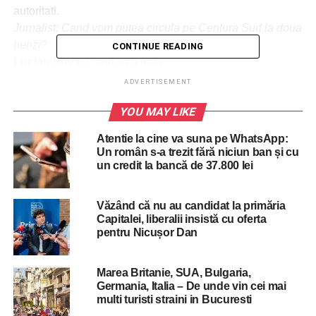
autoritati.
Jurnalist: Cand vom putea circula pe Centura Sud la doua
benzi?
CONTINUE READING
Lucian Sova:
Cand va fi gata.
Despre sectorul A1-DN7 al Centurii Nord, deschis
ADVERTISEMENT
traficului la cate doua benzi pe sens inca din august anul
YOU MAY LIKE
trecut, dar inca neterminat. Proiectul pentru modernizarea
si largirea la patru benzi a 9 km din centura Capitalei intre
Atentie la cine va suna pe WhatsApp:
A1 si DN7 au inceput in 2013.
Un român s-a trezit fără niciun ban și cu
Jurnalist: Este o situatie foarte ciudata, intre DN7 si A1. A
un credit la bancă de 37.800 lei
fost dat in exploatare si totusi acum este inca santier. S-a
intamplat pe vremea ministrului Cuc. Cum explicati
Văzând că nu au candidat la primăria
aceasta situatie?
Capitalei, liberalii insistă cu oferta
Lucian Sova:
Daca este santier inseamna ca inca se
pentru Nicușor Dan
lucreaza.
In mod similar, intrebat pe ce autostrazi se va deschide
Marea Britanie, SUA, Bulgaria,
traficul in acest an, ministrul
Lucian Sova a raspuns
:
Germania, Italia – De unde vin cei mai
„Vom circula pe autostrazile care vor fi receptionate”.
multi turisti straini in Bucuresti
Sursa:
Hotnews.ro