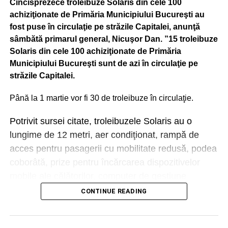
Cincisprezece troleibuze Solaris din cele 100
achiziţionate de Primăria Municipiului Bucureşti au
fost puse în circulaţie pe străzile Capitalei, anunţă
sâmbătă primarul general, Nicuşor Dan. ”15 troleibuze
Solaris din cele 100 achiziţionate de Primăria
Municipiului Bucureşti sunt de azi în circulaţie pe
străzile Capitalei.
Până la 1 martie vor fi 30 de troleibuze în circulaţie.
Potrivit sursei citate, troleibuzele Solaris au o
lungime de 12 metri, aer condiţionat, rampă de
acces pentru pasagerii cu mobilitate redusă, podea
coborâtă, prize pentru încărcarea dispozitivelor
mobile ale călătorilor, computer de gestiune
management vehicul cu funcţii GPS şi comunicare
CONTINUE READING
online, sistem de informare audio-video şi sisteme
de numărare a călătorilor.