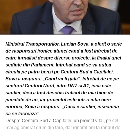
Ministrul Transporturilor, Lucian Sova, a oferit o serie
de raspunsuri ironice atunci cand a fost intrebat de
catre jurnalisti despre diverse proiecte, la finalul unei
sedinte din Parlament. Intrebat cand se va putea
circula pe patru benzi pe Centura Sud a Capitalei,
Sova a raspuns: „Cand va fi gata”. Intrebat de ce pe
sectorul Centurii Nord, intre DN7 si A1, inca este
santier, desi a fost deschis traficul de mai bine de
jumatate de an, iar proiectul este intr-o intarziere
enorma, Sova a raspuns: „Daca e santier, inseamna
ca se lucreaza”.
Despre Centura Sud a Capitalei, un proiect vital, pe cel
mai aglomerat drum din tara, dar ignorat ani la randul de