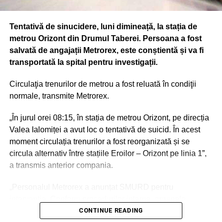
Tentativă de sinucidere, luni dimineață, la stația de
metrou Orizont din Drumul Taberei. Persoana a fost
salvată de angajații Metrorex, este conștientă și va fi
transportată la spital pentru investigații.
Circulaţia trenurilor de metrou a fost reluată în condiţii
normale, transmite Metrorex.
„În jurul orei 08:15, în stația de metrou Orizont, pe direcția
Valea Ialomiței a avut loc o tentativă de suicid. În acest
moment circulația trenurilor a fost reorganizată și se
circula alternativ între stațiile Eroilor – Orizont pe linia 1”,
a transmis anterior compania.
„Personalul Metrorex a anunțat SMURD pentru
intervenție. Conform procedurilor interne, organele
abilitate împreună cu Metrorex vor deschide o anchetă de
CONTINUE READING