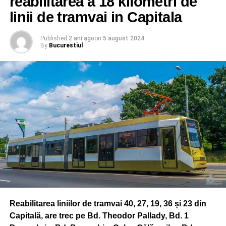
reabilitarea a 18 kilometri de
linii de tramvai in Capitala
Published
2 ani ago
on
5 august 2024
By
Bucurestiul
Reabilitarea liniilor de tramvai 40, 27, 19, 36 și 23 din
Capitală, are trec pe Bd. Theodor Pallady, Bd. 1