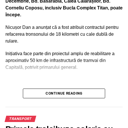
Decembrie, Bd. Basarabia, Calea Călărașilor, Bd.
Corneliu Coposu, inclusiv Bucla Complex Titan, poate
începe.
Nicușor Dan a anunțat că a fost atribuit contractul pentru
refacerea tronsonului de 18 kilometri cu cale dublă de
rulare.
Inițiativa face parte din proiectul amplu de reabilitare a
aproximativ 50 km de infrastructură de tramvai din
Capitală, potrivit primarului general.
ADVERTISEMENT
Porr Construct este firma căreia i-a fost atribuit contractul
CONTINUE READING
de reabilitare al liniilor de tramvai, conform
reprezentanților Municipalității, citați de Club Feroviar.
Subcontractanți declarați sunt firmele IMSAT, Elektra
TRANSPORT
Invest, Rotermit, Compania Municipală Iluminat Public