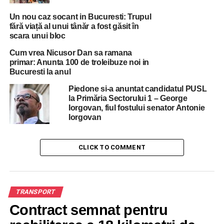
Un nou caz socant in Bucuresti: Trupul
fără viață al unui tânăr a fost găsit în
RELATED TOPICS:
BUCURESTI
CENTURA
MINISTRU
SANTIER
STIREA ZILEI
TRANSPORTURI
ZEFLEMITOR
scara unui bloc
Cum vrea Nicusor Dan sa ramana
UP NEXT
primar: Anunta 100 de troleibuze noi in
Mai nou strazile Bucurestiului se inunda si iarna
Bucuresti la anul
DON'T MISS
Dovada clara a proastei administratii in
Piedone si-a anuntat candidatul PUSL
la Primăria Sectorului 1 – George
Bucuresti: Trei gari majore stau inchise, iar
Iorgovan, fiul fostului senator Antonie
oamenii se inghesuie ore in sir sa ajunga la
Iorgovan
serviciu!
CLICK TO COMMENT
TRANSPORT
Contract semnat pentru