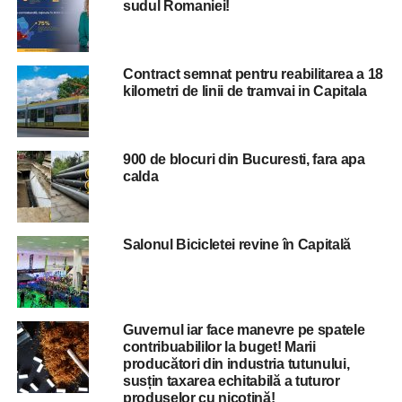
sudul Romaniei!
sunt cei care folosesc acasă aparatură medicală pentru
tratament, familiile cu minim trei copii minori și cele
monoparentale”. a precizat șiberalul.
Contract semnat pentru reabilitarea a 18
De asemenea, Premierul a mai precizat: „Clienții non-
kilometri de linii de tramvai in Capitala
casnici vor beneficia de un tarif plafonat la maxim 1
leu/kWh, pentru 85% din consumul realizat, iar restul de
15% va fi facturat cu maxim 1,30 lei/kWh.
900 de blocuri din Bucuresti, fara apa
calda
Această grilă este aplicabilă: IMM-urilor, operatorilor
economici din industria alimentară, pescuit ori agricultură;
unităților medicale ori de învățământ; furnizorilor de
Salonul Bicicletei revine în Capitală
servicii sociale; operatorilor de utilități publice; autorități și
instituții publice, entităților care prestează un serviciu
public și sunt conduse/coordonate/controlate de autorități
ale administrației publice; lăcașurilor de cult,
Guvernul iar face manevre pe spatele
aeroporturilor și companiei Metrorex”.
contribuabililor la buget! Marii
producători din industria tutunului,
susțin taxarea echitabilă a tuturor
produselor cu nicotină!