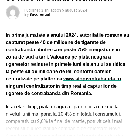
concret al modului în care valorile care definesc Superbet
– performanță, creativitate și responsabilitate – se
Published
2 ani ago
on
5 august 2024
By
Bucurestiul
transformă în acțiuni și oportunități reale pentru colegii
noștri”, a declarat Adam Lamentowicz, Chief Commercial
Officer CEE, Superbet.
In prima jumatate a anului 2024, autoritatile romane au
capturat peste 40 de milioane de tigarete de
contrabanda, dintre care peste 75% inregistrate in
ADVERTISEMENT
zona de sud a tarii. Valoarea pe piata neagra a
tigaretelor retinute in primele luni ale anului se ridica
la peste 40 de milioane de lei, conform datelor
centralizate pe platforma
www.stopcontrabanda.ro
,
singurul centralizator in timp real al capturilor de
tigarete de contrabanda din Romania.
Bilanțul primei ediții Innovators Arena
Pe parcursul fazei inițiale a programului, au fost depuse
In acelasi timp, piata neagra a tigaretelor a crescut la
propuneri care acoperă o gamă largă de domenii – de la
nivelul lunii mai pana la 10,4% din totalul consumului,
optimizarea proceselor interne, la îmbunătățirea
comparativ cu 9,8% la final de martie, potrivit celui mai
experienței oferite clienților sau identificarea unor noi
recent studiu realizat de compania de cercetare Novel.
direcții comerciale. Aceste idei au venit din multiple
Acesta este cel mai ridicat nivel al contrabandei din