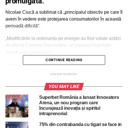
promulgată.
Nicolae Ciucă a subliniat că „principalul obiectiv pe care îl
avem în vedere este protejarea consumatorilor în această
perioadă dificilă”.
„Modificările la ordonanța pe energie au fost votate astăzi
de plenul Camerei Deputaților, iar proiectul legislativ
merge spre promulgare.
CONTINUE READING
Astfel, am reușit să menținem neschimbate tarifele
plafonate și compensate la electricitate și gaz. Pentru
ADVERTISEMENT
consumatorii casnici, tarifele rămân nemodificate: 0,68
lei/kWh ori 0,80 lei/kWh pentru cei cu consum mic și 1,30
YOU MAY LIKE
lei lei/kWh pentru toți marii consumatori (casnici și non-
Superbet România a lansat Innovators
casnici).
Arena, un nou program care
încurajează inovația și spiritul
intraprenorial
ADVERTISEMENT
Singurii exceptați de la trecerea la un plan tarifar superior
75% din contrabanda cu tigari se face in