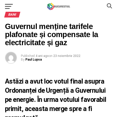
BANI
Guvernul menține tarifele
plafonate și compensate la
electricitate și gaz
Published
4 ani ago
on
23 noiembrie 2022
By
Paul Lupsa
Astăzi a avut loc votul final asupra
Ordonanței de Urgență a Guvernului
pe energie. În urma votului favorabil
primit, aceasta merge spre a fi