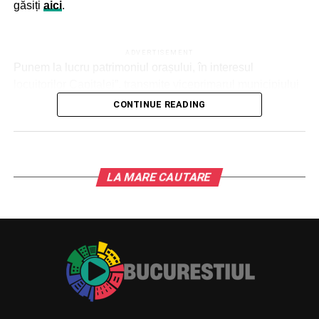
găsiți
aici
.
TVA);
– Spitalul Clinic de Ortopedie, Traumatologie şi TBC
ADVERTISEMENT
Osteoarticular Foişor – proiectul “Implementarea unei
Punem la lucru patrimoniul orașului, în interesul
platforme informatice integrate pentru creşterea
locuitorilor Capitalei”, transmite viceprimarul municipiului
adresabilităţii şi interoperabilităţii”, în valoare de
București.
CONTINUE READING
6.225.376 lei (inclusiv TVA), dintre care cheltuieli
nerambursabile în valoare de 5.877.392 lei, iar contribuţia
proprie – 347.984 lei;
– Spitalul Clinic de Copii “Doctor Victor Gomoiu” –
LA MARE CAUTARE
proiectul “Îmbunătăţirea infrastructurii digitale”, în cuantum
de 5.865.655 lei (inclusiv TVA) – cheltuieli
nerambursabile;
– Spitalul Clinic de Obstetrică-Ginecologie “Prof. Dr.
Panait Sîrbu” – proiectul “Creşterea nivelului de
digitalizare”, în cuantum de 5.877.410 lei (inclusiv TVA) –
cheltuieli nerambursabile;