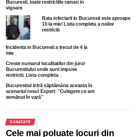
MEDICAMENTE
Bucuresti, toate restrictiile raman in
vigoare
UP NEXT
Rata infectarii in Bucuresti este aproape
Armata Romana a inceput constructia primului
10 la mie! Lista completa a noilor
spital temporar dedicat bolnavilor de coronavirus
restrictii
DON'T MISS
Coronavirus: Toate barurile, restaurantele și
cafenele din Romania inchise fortat
Incidenta in Bucuresti a trecut de 4 la
mie
Creste numarul localitatilor din jurul
Bucurestiului unde sunt impuse
restrictii. Lista completa
Bucurestiul intră săptămâna aceasta în
scenariul rosu! Expert: ”Culegem ce am
semănat în vară”
SANATATE
Cele mai poluate locuri din