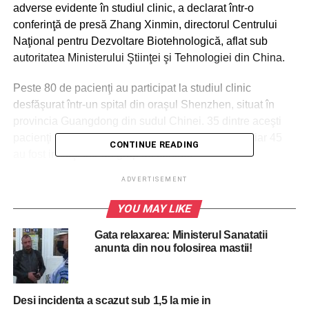
adverse evidente în studiul clinic, a declarat într-o
conferinţă de presă Zhang Xinmin, directorul Centrului
Naţional pentru Dezvoltare Biotehnologică, aflat sub
autoritatea Ministerului Ştiinţei şi Tehnologiei din China.
Peste 80 de pacienţi au participat la studiul clinic
desfăşurat într-un spital din oraşul Shenzhen, situat în
provincia Guangdong din sudul Chinei. 35 dintre aceşti
pacienţi au beneficiat de tratament cu Favipiravir, iar 45
CONTINUE READING
au fost incluşi într-un grup de control.
ADVERTISEMENT
ADVERTISEMENT
YOU MAY LIKE
Rezultatele au demonstrat că pacienţii cărora li s-a
administrat tratamentul cu Favipiravir au avut rezultate
Gata relaxarea: Ministerul Sanatatii
negative la testarea pentru acest virus într-un timp mai
anunta din nou folosirea mastii!
scurt în comparaţie cu pacienţii din grupul de control.
Desi incidenta a scazut sub 1,5 la mie in
RELATED TOPICS:
BUCURESTI
CHINEZI
CORONAVIRUS