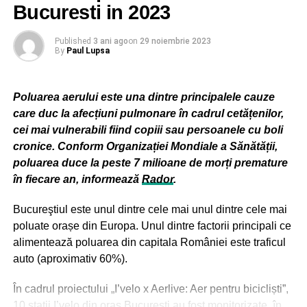
Bucuresti in 2023
Published
3 ani ago
on
29 noiembrie 2023
By
Paul Lupsa
Poluarea aerului este una dintre principalele cauze
care duc la afecțiuni pulmonare în cadrul cetățenilor,
cei mai vulnerabili fiind copiii sau persoanele cu boli
cronice. Conform Organizației Mondiale a Sănătății,
poluarea duce la peste 7 milioane de morți premature
în fiecare an, informează
Rador
.
Bucureştiul este unul dintre cele mai unul dintre cele mai
poluate orașe din Europa. Unul dintre factorii principali ce
alimentează poluarea din capitala României este traficul
auto (aproximativ 60%).
În cadrul proiectului „I’velo x Aerlive: Aer pentru bicicliști”,
10 stații I’velo din oraș București au fost monitorizate, în