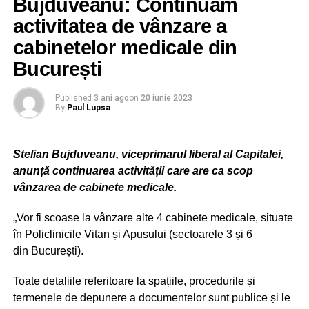
Bujduveanu: Continuăm
– Spitalul Clinic “Dr. Ion Cantacuzino” – proiectul
activitatea de vânzare a
“Modernizarea reţelei de calculatoare, asigurarea
cabinetelor medicale din
cerinţelor de securitate necesare funcţionării
corespunzătoare a aplicaţiilor clinice şi non clinice şi
București
digitalizarea fluxurilor de documente”, în valoare de
6.468.434 lei, dintre care cheltuieli nerambursabile 5. 876.
Published
3 ani ago
on
20 iunie 2023
By
Paul Lupsa
234 lei (inclusiv TVA), iar contribuţia proprie a
Administraţiei Spitalelor şi Serviciilor Medicale Bucureşti
– 592.200 lei;
Stelian Bujduveanu, viceprimarul liberal al Capitalei,
anunță continuarea activității care are ca scop
– Spitalul Clinic Colentina – proiectul “Digitalizarea
vânzarea de cabinete medicale.
fluxurilor interne de documente şi a modalităţii de
interacţiune cu terţii” în cuantum de 5.876.234 lei (inclusiv
„Vor fi scoase la vânzare alte 4 cabinete medicale, situate
TVA) – cheltuieli nerambursabile;
în Policlinicile Vitan și Apusului (sectoarele 3 și 6
din București).
– Spitalul Clinic Filantropia – proiectul “Digitalizarea
activităţii” în cuantum de 5.901.186 lei (inclusiv TVA),
Toate detaliile referitoare la spațiile, procedurile și
dintre care cheltuieli nerambursabile 5.877.386 lei
termenele de depunere a documentelor sunt publice și le
(inclusiv TVA), iar contribuţia proprie – 23.800 lei (inclusiv