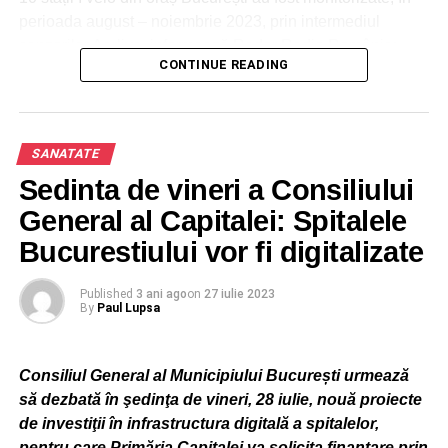
perioada august – noiembrie 2023, prin intermediul
senzorilor Aerlive, informează Rador Radio România:
CONTINUE READING
Ministerul Mediului: Bulevardul Libertății numărul 12,
Sector 5,
SANATATE
Piața Alba Iulia: Bulevardul Unirii numărul 73,
Sedinta de vineri a Consiliului
Centrul Vechi: Strada Franceză numărul 62,
General al Capitalei: Spitalele
Bucurestiului vor fi digitalizate
Piața Revoluției,
Kaufland: Strada Sergent Năstase Pamfil numărul 2,
Published
3 ani ago
on
27 iulie 2023
By
Paul Lupsa
Bulevardul Aviatorilor 72,
Consiliul General al Municipiului București urmează
Piața Arcul de Triumf,
să dezbată în şedinţa de vineri, 28 iulie, nouă proiecte
Sky Tower: Barbu Văcărescu numărul 260,
de investiţii în infrastructura digitală a spitalelor,
pentru care Primăria Capitalei va solicita finanţare prin