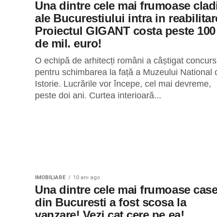
Una dintre cele mai frumoase cladi
ale Bucurestiului intra in reabilitar
Proiectul GIGANT costa peste 100
de mil. euro!
O echipă de arhitecți români a câștigat concurs
pentru schimbarea la față a Muzeului National 
Istorie. Lucrările vor începe, cel mai devreme,
peste doi ani. Curtea interioară...
IMOBILIARE
10 ani ago
Una dintre cele mai frumoase cas
din Bucuresti a fost scosa la
vanzare! Vezi cat cere pe ea!