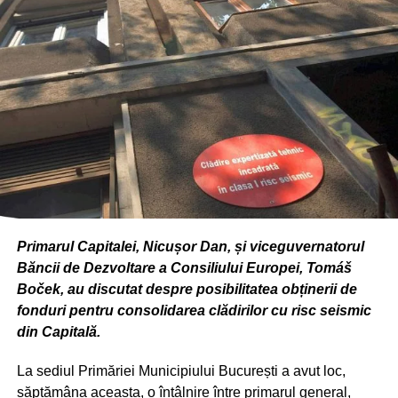
Echinox să afirme că până în 2018 aici se va crea cel mai
mare pol de birouri din Bucureşti şi singurul care va
beneficia de două staţii de metrou.
Primarul Capitalei, Nicușor Dan, și viceguvernatorul
Băncii de Dezvoltare a Consiliului Europei, Tomáš
Boček, au discutat despre posibilitatea obținerii de
fonduri pentru consolidarea clădirilor cu risc seismic
din Capitală.
La sediul Primăriei Municipiului București a avut loc,
săptămâna aceasta, o întâlnire între primarul general,