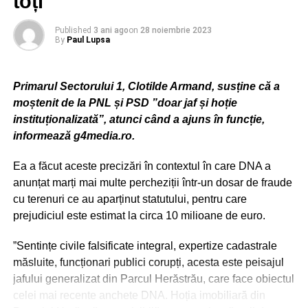
toți”
Published
3 ani ago
on
28 noiembrie 2023
By
Paul Lupsa
Primarul Sectorului 1, Clotilde Armand, susține că a
moștenit de la PNL și PSD ”doar jaf și hoție
instituționalizată”, atunci când a ajuns în funcție,
informează g4media.ro.
Ea a făcut aceste precizări în contextul în care DNA a
anunțat marți mai multe percheziții într-un dosar de fraude
cu terenuri ce au aparținut statutului, pentru care
prejudiciul este estimat la circa 10 milioane de euro.
”Sentințe civile falsificate integral, expertize cadastrale
măsluite, funcționari publici corupți, acesta este peisajul
jafului generalizat din Parcul Herăstrău, care face obiectul
celei mai recente anchete DNA. Hoția imobiliară din