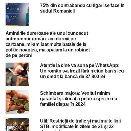
75% din contrabanda cu tigari se face in
„Dezvoltatorii activi în
sudul Romaniei!
aceste zone au
planificate lucrări de
Amintirile dureroase ale unui cunoscut
modernizare a
antreprenor român: am dormit pe
cartoane, mi-am luat multa bataie de la
infrastructurii, iar
politie noaptea, ma spalam la un robinet
de pe peron!
pentru a fi realizate,
Atentie la cine va suna pe WhatsApp:
este necesar
Un român s-a trezit fără niciun ban și cu
un credit la bancă de 37.800 lei
parteneriatul dintre
aceştia şi autorităţi.
Schimbare majora: Venitul minim
Riscul major ar fi ca în
garantat şi alocaţia pentru sprijinirea
familiei dispar în 2024
următorii doi ani
infrastructura acestor
Util: Restricții de trafic și mai multe linii
zone să rămână
STB, modificate în zilele de 21 și 22