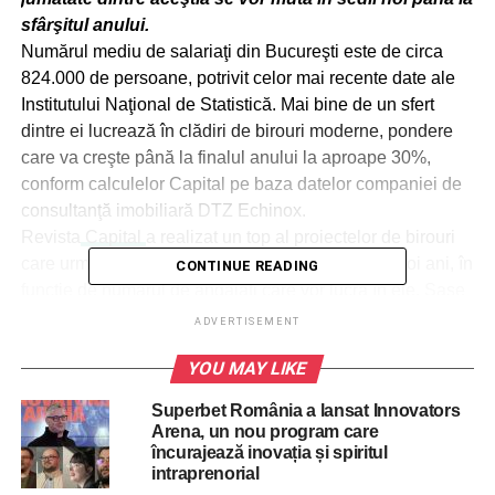
sfârşitul anului.
Numărul mediu de salariaţi din Bucureşti este de circa
824.000 de persoane, potrivit celor mai recente date ale
Institutului Naţional de Statistică. Mai bine de un sfert
dintre ei lucrează în clădiri de birouri moderne, pondere
care va creşte până la finalul anului la aproape 30%,
conform calculelor Capital pe baza datelor companiei de
consultanţă imobiliară DTZ Echinox.
Revista
Capital
a realizat un top al proiectelor de birouri
care urmează a fi predate chiriaşilor în următorii doi ani, în
CONTINUE READING
funcţie de numărul de angajaţi care vor lucra în ele. Şase
din cele 12 proiecte analizate sunt amplasate în
ADVERTISEMENT
perimetrul format din Blvd.-ul Barbu Văcărescu, Şoseaua
YOU MAY LIKE
Pipera şi Şoseaua Dimitrie Pompeiu, considerat City-ul
românesc. În această zonă lucrează deja peste 77.000 de
Superbet România a lansat Innovators
corporatişti, iar la orele de vârf traficul este un calvar. În
Arena, un nou program care
următorii doi ani, lor li se vor adăuga alţi 28.000 de
încurajează inovația și spiritul
intraprenorial
angajaţi care vor spori aglomeraţia.