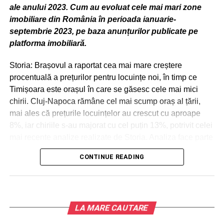
ale anului 2023. Cum au evoluat cele mai mari zone
imobiliare din România în perioada ianuarie-
septembrie 2023, pe baza anunțurilor publicate pe
platforma imobiliară.
Storia: Brașovul a raportat cea mai mare creștere
procentuală a prețurilor pentru locuințe noi, în timp ce
Timișoara este orașul în care se găsesc cele mai mici
chirii. Cluj-Napoca rămâne cel mai scump oraș al țării,
mai ales că prețurile locuințelor au crescut cu aproape
8%, iar chiriile s-au majorat cu cel puțin 13%, potrivit celei
mai recente analize realizate de Storia. Analiza face parte
din inițiativa „Drumul inteligent spre acasă”, prin care
CONTINUE READING
brandul își propune să contribuie la transparentizarea
informațiilor necesare tuturor cumpărătorilor, chiriașilor,
proprietarilor, agenților și dezvoltatorilor, cu scopul de a-i
susține să ia decizii în cunoștință de cauză.
LA MARE CAUTARE
BUCUREȘTI: 32.200 de tranzacții încheiate, cu o scădere