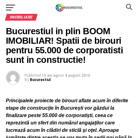
IMOBILIARE
Bucurestiul in plin BOOM
IMOBILIAR! Spatii de birouri
pentru 55.000 de corporatisti
sunt in constructie!
Published
10 ani ago
on
4 august 2016
By
Bucurestiul
Principalele proiecte de birouri aflate acum în diferite
etape de construcţie în Bucureşti vor găzdui la
finalizare peste 55.000 de corporatişti, ceea ce
reprezintă un sfert din numărul angajaţilor care
lucrează acum în clădiri de sticlă şi oţel. Aproape
jumătate dintre aceştia se vor muta în sedii noi până la