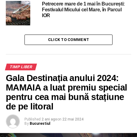
Petrecere mare de 1 mai în București:
The Bloody Beetroots.
Festivalul Micului cel Mare, în Parcul
IOR
RELATED TOPICS:
DISTRACTIE
FESTIVAL
STIRBEY
SUMMER WELL
TIMP LIBER
UP NEXT
CLICK TO COMMENT
Nu scapam de canicula in Bucuresti
DON'T MISS
Ce faci in week-end? In parcurile Bucurestiului
sunt programate mai multe de concerte!
TIMP LIBER
Gala Destinația anului 2024:
MAMAIA a luat premiu special
pentru cea mai bună stațiune
de pe litoral
Published
2 ani ago
on
22 mai 2024
By
Bucurestiul