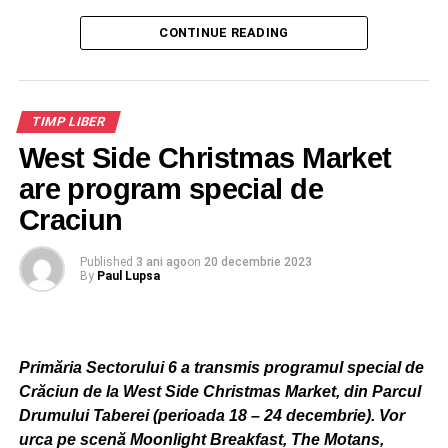
pentru orașe vizionare & Destinația Anului.
ADVERTISEMENT
CONTINUE READING
ADVERTISEMENT
De asemenea, vor fi intensificări ale vântului cu rafale în
general de 40 – 50 km/h în estul, sud-estul ţării şi la
TIMP LIBER
munte, iar în cursul zilei de marţi şi în vest.
West Side Christmas Market
are program special de
Craciun
Published
3 ani ago
on
20 decembrie 2023
By
Paul Lupsa
Primăria Sectorului 6 a transmis programul special de
Crăciun de la West Side Christmas Market, din Parcul
Drumului Taberei (perioada 18 – 24 decembrie). Vor
urca pe scenă Moonlight Breakfast, The Motans,