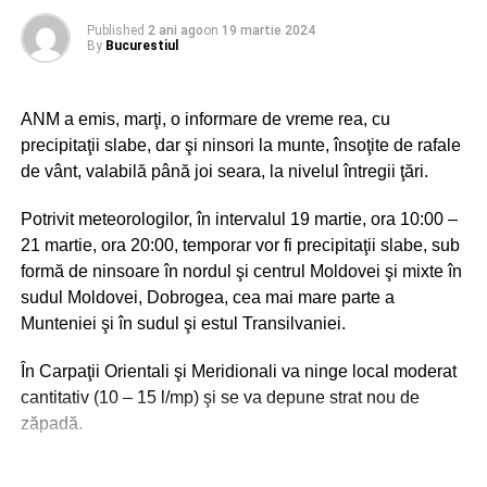
internațional și a celor mai iubite stațiuni turistice din
Published
2 ani ago
on
19 martie 2024
Europa”, a declarat George Măndilă, Președintele
By
Bucurestiul
Organizației de Management al Destinației Mamaia
Constanța.
ANM a emis, marţi, o informare de vreme rea, cu
Ziua de 21 mai 2024 a fost dedicată la București
precipitaţii slabe, dar şi ninsori la munte, însoţite de rafale
managementului și marketingului de destinație.
de vânt, valabilă până joi seara, la nivelul întregii ţări.
Conferința Destinații Vizionare a reprezentat inspirație de
Potrivit meteorologilor, în intervalul 19 martie, ora 10:00 –
la liderii destinațiilor de succes din România și învățarea
21 martie, ora 20:00, temporar vor fi precipitaţii slabe, sub
marketingului de destinație.
formă de ninsoare în nordul şi centrul Moldovei şi mixte în
sudul Moldovei, Dobrogea, cea mai mare parte a
Munteniei şi în sudul şi estul Transilvaniei.
ADVERTISEMENT
Seara la Ateneul Român a avut loc premierea celor mai
În Carpaţii Orientali şi Meridionali va ninge local moderat
iubite destinații, câștigătoarele Destinația Anului 2024.
cantitativ (10 – 15 l/mp) şi se va depune strat nou de
zăpadă.
Gala Destinația anului 2024 și Conferința Internațională
Destinații Vizionare a fost organizată de IOV-Institutul