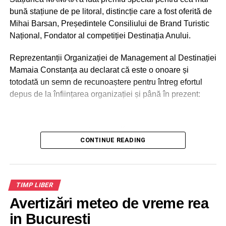
bună stațiune de pe litoral, distincție care a fost oferită de
Mihai Barsan, Președintele Consiliului de Brand Turistic
Național, Fondator al competiției Destinația Anului.
Reprezentanții Organizației de Management al Destinației
Mamaia Constanța au declarat că este o onoare și
totodată un semn de recunoaștere pentru întreg efortul
depus de la înființarea organizației și până în prezent:
ADVERTISEMENT
„Stațiunea Mamaia a început încă de anul trecut un amplu
CONTINUE READING
proces de rebranding. Competiția Concurs LOGO Mamaia
ne-a sprijinit să îi găsim Destinației o nouă identitate
vizuală. Ne onorează acest premiu, cu atât mai mult cu
TIMP LIBER
cât reprezintă exact logo-ul stațiunii Mamaia. Identitar,
plină de culoare, eleganță și jucăușă, Mamaia are nevoie
Avertizări meteo de vreme rea
de strălucirea de altădată. Ne dorim ca eforturile noastre
in Bucuresti
să pună destinația noastră pe harta turismului