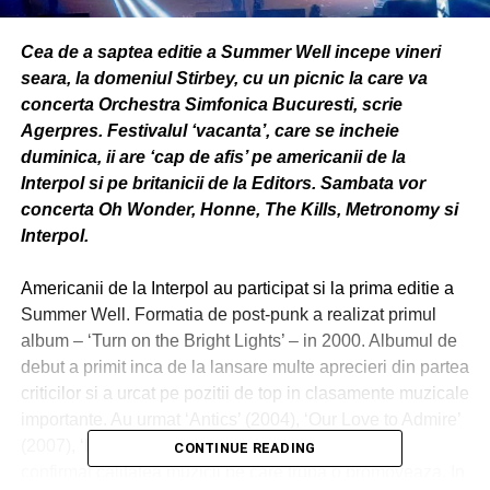
Cea de a saptea editie a Summer Well incepe vineri
seara, la domeniul Stirbey, cu un picnic la care va
concerta Orchestra Simfonica Bucuresti, scrie
Agerpres. Festivalul ‘vacanta’, care se incheie
duminica, ii are ‘cap de afis’ pe americanii de la
Interpol si pe britanicii de la Editors. Sambata vor
concerta Oh Wonder, Honne, The Kills, Metronomy si
Interpol.
Americanii de la Interpol au participat si la prima editie a
Summer Well. Formatia de post-punk a realizat primul
album – ‘Turn on the Bright Lights’ – in 2000. Albumul de
debut a primit inca de la lansare multe aprecieri din partea
criticilor si a urcat pe pozitii de top in clasamente muzicale
importante. Au urmat ‘Antics’ (2004), ‘Our Love to Admire’
(2007), ‘Interpol’ (2010) si ‘El Pintor’ (2014), ce au
CONTINUE READING
confirmat calitatea muzicii pe care trupa o promoveaza. In