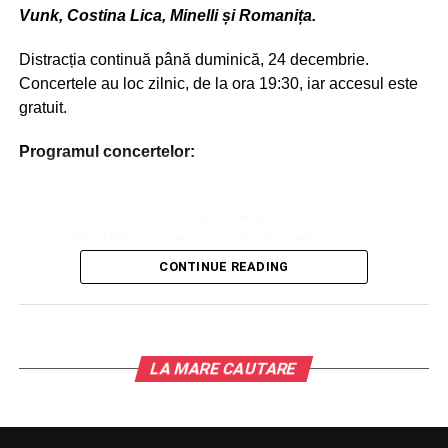
Vunk, Costina Lica, Minelli și Romanița.
Distracția continuă până duminică, 24 decembrie.
Concertele au loc zilnic, de la ora 19:30, iar accesul este
gratuit.
Programul concertelor:
ADVERTISEMENT
The Motans – miercuri, 20 decembrie;
CONTINUE READING
Vunk – joi, 21 decembrie;
Costina Lica / Corul Universității București – vineri,
22 decembrie;
Minelli – sâmbătă, 23 decembrie;
LA MARE CAUTARE
Romanița – duminică, 24 decembrie.
Târgul de Crăciun din Parcul Drumul Taberei și toate