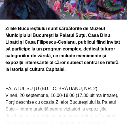
Zilele Bucureştiului sunt sărbătorite de Muzeul
Municipiului Bucureşti la Palatul Suţu, Casa Dinu
Lipatti şi Casa Filipescu-Cesianu, publicul fiind invitat
să participe la un program complex, dedicat tuturor
categoriilor de vârstă, ce include evenimente şi
expoziţii interesante al căror subiect central se referă
la istoria şi cultura Capitalei.
PALATUL SUŢU (BD. I.C. BRĂTIANU, NR. 2)
Vineri, 20 septembrie, 10.00-18.00 (17.30 ultima intrare),
Porţi deschise cu ocazia Zilelor Bucureştiului la Palatul
Suţu – intrare gratuită pentru vizitatori la expoziţiile
deschise, al căror subiect principal se referă la Capitală:
* Expoziţia permanentă „Timpul Oraşului”, dedicată