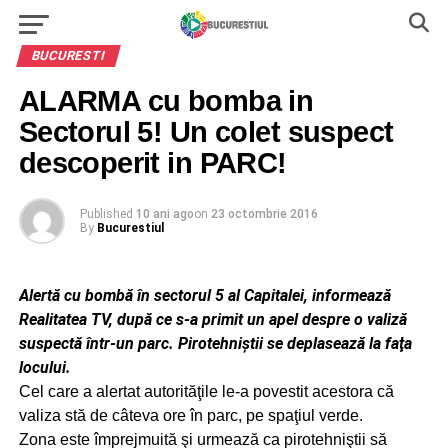
BUCURESTI
ALARMA cu bomba in
Sectorul 5! Un colet suspect
descoperit in PARC!
Published
10 ani ago
on
23 octombrie 2016
By
Bucurestiul
Alertă cu bombă în sectorul 5 al Capitalei, informează
Realitatea TV, după ce s-a primit un apel despre o valiză
suspectă într-un parc. Pirotehniştii se deplasează la faţa
locului.
Cel care a alertat autorităţile le-a povestit acestora că
valiza stă de câteva ore în parc, pe spaţiul verde.
Zona este împrejmuită şi urmează ca pirotehniştii să