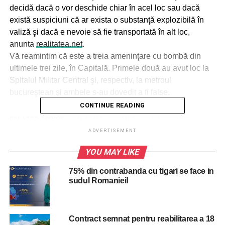
decidă dacă o vor deschide chiar în acel loc sau dacă
există suspiciuni că ar exista o substanţă explozibilă în
valiză şi dacă e nevoie să fie transportată în alt loc,
anunta
realitatea.net
.
Vă reamintim că este a treia ameninţare cu bombă din
ultimele trei zile, în Capitală. Primele două au avut loc la
Spitalul Militar Central şi, respectiv, la metroul
bucureştean şi ambele s-au dovedit a fi false.
CONTINUE READING
RELATED TOPICS:
ALARMA
BOMBA
BUCURESTIUL
COLET
PARC
PERICOL
PIROTEHNISTI
SECTORUL 5
ADVERTISEMENT
UP NEXT
YOU MAY LIKE
Iubita lui Marian Vanghelie CONDAMNATA
DEFINITIV la inchisoare!
75% din contrabanda cu tigari se face in
sudul Romaniei!
DON'T MISS
Reactia unui celebru jurnalist la scandalul
unionistilor bagati in duba de jandarmi: Doamne
ce vremuri, imi vine sa urlu de nervi!
Contract semnat pentru reabilitarea a 18