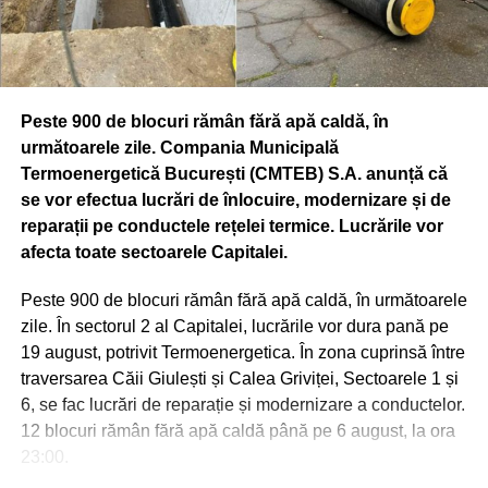
de Mediu – Serviciul Ecologie Urbană, Primăria
Municipiului Bucureşti, în parteneriat cu Muzeul
Municipiului Bucureşti. În cadrul proiectului vor fi
prezentate în foyerul Palatului Suţu materiale muzeale
Peste 900 de blocuri rămân fără apă caldă, în
itinerante proprii referitoare la istoria Jandarmeriei
următoarele zile. Compania Municipală
(uniforme naţionale şi internaţionale), puse la dispoziţie
Termoenergetică București (CMTEB) S.A. anunță că
de Inspectoratul General al Jandarmeriei Române,
se vor efectua lucrări de înlocuire, modernizare și de
materiale şi machete puse la dispoziţie de Institutul
reparații pe conductele rețelei termice. Lucrările vor
Astronomic al Academiei Române şi de Observatorul
afecta toate sectoarele Capitalei.
Astronomic Amiral Vasile Urseanu – Muzeul Municipiului
Bucureşti, precum şi machete puse la dispoziţie de
Peste 900 de blocuri rămân fără apă caldă, în următoarele
Societatea de Transport Bucureşti.
zile. În sectorul 2 al Capitalei, lucrările vor dura pană pe
19 august, potrivit Termoenergetica. În zona cuprinsă între
CASA DINU LIPATTI (BD. LASCĂR CATARGIU, NR. 12)
traversarea Căii Giulești și Calea Griviței, Sectoarele 1 și
Vineri, 20 septembrie, ora 18.00 – „Zilele Bucureştiului” la
6, se fac lucrări de reparație și modernizare a conductelor.
Casa Dinu Lipatti – Recital Tinere Talente. Eveniment
12 blocuri rămân fără apă caldă până pe 6 august, la ora
organizat de Muzeul Municipiului Bucureşti şi Fundaţia
23:00.
Regală Margareta a României. Accesul este gratuit în
limita locurilor disponibile.