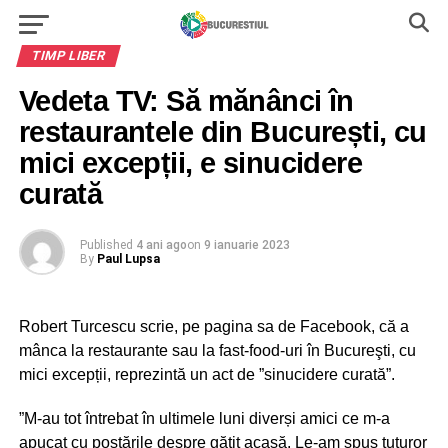
TIMP LIBER
Vedeta TV: Să mănânci în
restaurantele din București, cu
mici excepții, e sinucidere
curată
Published
4 ani ago
on
9 ianuarie 2023
By
Paul Lupsa
Robert Turcescu scrie, pe pagina sa de Facebook, că a
mânca la restaurante sau la fast-food-uri în Bucureşti, cu
mici excepții, reprezintă un act de ”sinucidere curată”.
”M-au tot întrebat în ultimele luni diverși amici ce m-a
apucat cu postările despre gătit acasă. Le-am spus tuturor