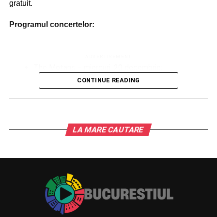
gratuit.
Programul concertelor:
ADVERTISEMENT
The Motans – miercuri, 20 decembrie;
CONTINUE READING
Vunk – joi, 21 decembrie;
Costina Lica / Corul Universității București – vineri,
22 decembrie;
Minelli – sâmbătă, 23 decembrie;
LA MARE CAUTARE
Romanița – duminică, 24 decembrie.
Târgul de Crăciun din Parcul Drumul Taberei și toate
atracțiile vor fi deschise și în perioada Crăciunului.
Dacă ajunul îl petrecem cu Romanița, în prima zi de
Crăciun, de la ora 19.30, Irina Sârbu va susține un concert