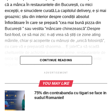
că a mânca în restaurantele din București, cu mici
excepții, e sinucidere curată.La capitolul delivery, e și mai
groaznic: știu din interior despre condiții absolut
înfiorătoare în care se prepară ”cea mai bună pizza din
București ” sau vestita ”mâncare chinezească”.Despre
fast-food, ce să mai zic: n-ați vrea să știți ce zone ating
mâinile, chiar și acoperite cu mănuși de „unică folosință”,
cu care vă e preparată shaorma… E jale!Ca să scadă
cheltuielile de achiziție a materiei prime, restaurantele de
orice tip cumpără de obicei cele mai ieftine ingrediente:
CONTINUE READING
legume ofilite, carne în ultima zi a termenului de
valabilitate, lactate idem.
ADVERTISEMENT
Se gătește cu FOARTE multă sare! Se pune zahăr la
YOU MAY LIKE
greu, se adauga o nenorocire întreagă de potențiatori de
75% din contrabanda cu tigari se face in
arome șamd.
sudul Romaniei!
ADVERTISEMENT