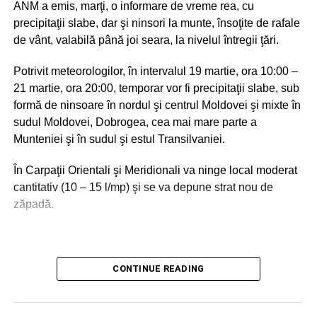
ANM a emis, marţi, o informare de vreme rea, cu
Ziua de 21 mai 2024 a fost dedicată la București
precipitaţii slabe, dar şi ninsori la munte, însoţite de rafale
managementului și marketingului de destinație.
de vânt, valabilă până joi seara, la nivelul întregii ţări.
Conferința Destinații Vizionare a reprezentat inspirație de
Potrivit meteorologilor, în intervalul 19 martie, ora 10:00 –
la liderii destinațiilor de succes din România și învățarea
21 martie, ora 20:00, temporar vor fi precipitaţii slabe, sub
marketingului de destinație.
formă de ninsoare în nordul şi centrul Moldovei şi mixte în
sudul Moldovei, Dobrogea, cea mai mare parte a
Munteniei şi în sudul şi estul Transilvaniei.
ADVERTISEMENT
Seara la Ateneul Român a avut loc premierea celor mai
În Carpaţii Orientali şi Meridionali va ninge local moderat
iubite destinații, câștigătoarele Destinația Anului 2024.
cantitativ (10 – 15 l/mp) şi se va depune strat nou de
zăpadă.
Gala Destinația anului 2024 și Conferința Internațională
Destinații Vizionare a fost organizată de IOV-Institutul
pentru orașe vizionare & Destinația Anului.
ADVERTISEMENT
CONTINUE READING
ADVERTISEMENT
De asemenea, vor fi intensificări ale vântului cu rafale în
general de 40 – 50 km/h în estul, sud-estul ţării şi la