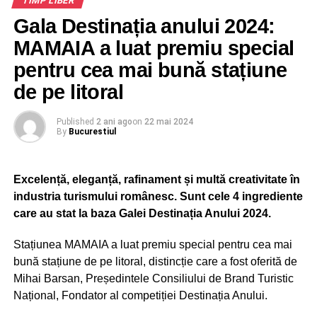
TIMP LIBER
UP NEXT
Gala Destinația anului 2024:
Cine vrea un parc acvatic de la primarie? Sectorul
3 scoate la licitatie prin concesiune Complexului
MAMAIA a luat premiu special
Acvatic – Parc Pantelimon
pentru cea mai bună stațiune
DON'T MISS
de pe litoral
FC Barcelona – FCSB, marele meci al anului 2023
in Bucuresti?
Published
2 ani ago
on
22 mai 2024
By
Bucurestiul
Excelență, eleganță, rafinament și multă creativitate în
industria turismului românesc. Sunt cele 4 ingrediente
care au stat la baza Galei Destinația Anului 2024.
Stațiunea MAMAIA a luat premiu special pentru cea mai
bună stațiune de pe litoral, distincție care a fost oferită de
Mihai Barsan, Președintele Consiliului de Brand Turistic
Național, Fondator al competiției Destinația Anului.