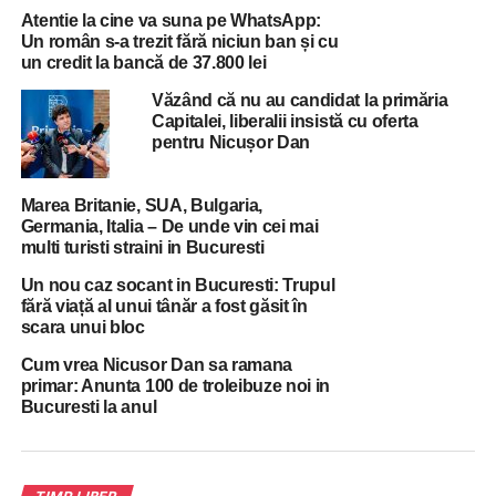
E jale, vă spun ca om care a mâncat în nenumărate
Atentie la cine va suna pe WhatsApp:
cârciumi de fițe sau de nefițe din București și din țară:
Un român s-a trezit fără niciun ban și cu
un credit la bancă de 37.800 lei
numeri pe degete de la o mână restaurantele din
București, spre exemplu, în care poți mânca fără emoții!
Văzând că nu au candidat la primăria
Capitalei, liberalii insistă cu oferta
pentru Nicușor Dan
Ce vreau să vă rog: gătiți acasă de câte ori puteți! E un
pas mare spre o viață muult mai sănătoasă, mai ales dacă
țineți la sănătatea copiilor voștri!
Marea Britanie, SUA, Bulgaria,
Germania, Italia – De unde vin cei mai
Nu sunt extremist, nu plec cu aragazul după mine in
multi turisti straini in Bucuresti
concediu, dar ocolesc restaurantele de câte ori pot. Mai
Un nou caz socant in Bucuresti: Trupul
ales că, de multe ori (…) ni se vinde la preț mare o
fără viață al unui tânăr a fost găsit în
mâncare de doi lei, adesea expirată”, scrie Turcescu pe
scara unui bloc
pagina sa de Facebook.
Cum vrea Nicusor Dan sa ramana
primar: Anunta 100 de troleibuze noi in
Bucuresti la anul
ADVERTISEMENT
RELATED TOPICS:
RESTAURANT
ROMANIA
STIREA ZILEI
TV
VEDETA