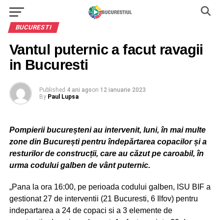
BUCURESTI
Vantul puternic a facut ravagii
in Bucuresti
Published
4 ani ago
on
12 ianuarie 2023
By
Paul Lupsa
Pompierii bucureșteni au intervenit, luni, în mai multe
zone din București pentru îndepărtarea copacilor și a
resturilor de construcții, care au căzut pe caroabil, în
urma codului galben de vânt puternic.
„Pana la ora 16:00, pe perioada codului galben, ISU BIF a
gestionat 27 de interventii (21 Bucuresti, 6 Ilfov) pentru
indepartarea a 24 de copaci si a 3 elemente de