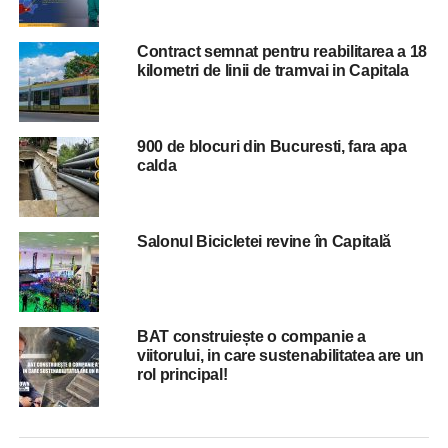
Avertizarea este în vigoare miercuri, de la ora 15.00, până
Contract semnat pentru reabilitarea a 18
joi, la ora 12.00.
kilometri de linii de tramvai in Capitala
ADVERTISEMENT
900 de blocuri din Bucuresti, fara apa
RELATED TOPICS:
BUCURESTI
COPACI
PERICOL
calda
STIRI BUCURESTI
VANT
UP NEXT
Focuri de arma in Bucuresti: Un copil de 10 ani a
Salonul Bicicletei revine în Capitală
pus Politia Capitalei pe fuga!
DON'T MISS
Unul dintre cele mai importante circuite de șah
din lume, Grand Chess Tour, revine la București
BAT construiește o companie a
în luna mai
viitorului, in care sustenabilitatea are un
rol principal!