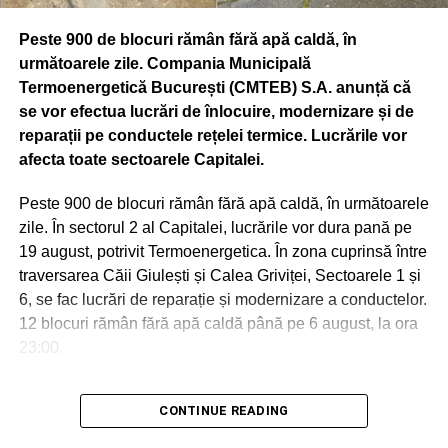
prezentate în foyerul Palatului Suţu materiale muzeale
Peste 900 de blocuri rămân fără apă caldă, în
itinerante proprii referitoare la istoria Jandarmeriei
următoarele zile. Compania Municipală
(uniforme naţionale şi internaţionale), puse la dispoziţie
Termoenergetică București (CMTEB) S.A. anunță că
de Inspectoratul General al Jandarmeriei Române,
se vor efectua lucrări de înlocuire, modernizare și de
materiale şi machete puse la dispoziţie de Institutul
reparații pe conductele rețelei termice. Lucrările vor
Astronomic al Academiei Române şi de Observatorul
afecta toate sectoarele Capitalei.
Astronomic Amiral Vasile Urseanu – Muzeul Municipiului
Bucureşti, precum şi machete puse la dispoziţie de
Peste 900 de blocuri rămân fără apă caldă, în următoarele
Societatea de Transport Bucureşti.
zile. În sectorul 2 al Capitalei, lucrările vor dura pană pe
19 august, potrivit Termoenergetica. În zona cuprinsă între
CASA DINU LIPATTI (BD. LASCĂR CATARGIU, NR. 12)
traversarea Căii Giulești și Calea Griviței, Sectoarele 1 și
Vineri, 20 septembrie, ora 18.00 – „Zilele Bucureştiului” la
6, se fac lucrări de reparație și modernizare a conductelor.
Casa Dinu Lipatti – Recital Tinere Talente. Eveniment
12 blocuri rămân fără apă caldă până pe 6 august, la ora
organizat de Muzeul Municipiului Bucureşti şi Fundaţia
23:00.
Regală Margareta a României. Accesul este gratuit în
limita locurilor disponibile.
Anul de punere în funcțiune a conductei din această zonă
Solişti: Iuliana Ioana (soprană), Olga Florea (soprană),
CONTINUE READING
este 1973.
Daniel Dumitrascu (pian) – studenţi la Universitatea
Naţională de Muzică Bucureşti.