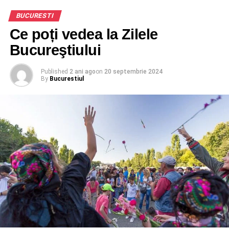
BUCURESTI
Ce poți vedea la Zilele
Bucureştiului
Published
2 ani ago
on
20 septembrie 2024
By
Bucurestiul