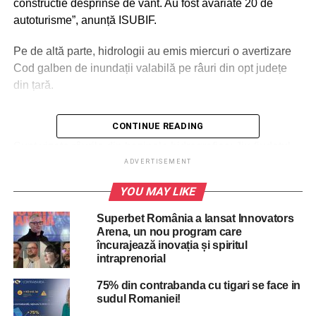
constructie desprinse de vant. Au fost avariate 20 de
autoturisme”, anunță ISUBIF.
Pe de altă parte, hidrologii au emis miercuri o avertizare
Cod galben de inundații valabilă pe râuri din opt județe
din țară.
CONTINUE READING
ADVERTISEMENT
Sunt vizate râurile din bazinele hidrografice: Jiu (judeţul
Gorj), Jiu (judeţul Dolj), Motru (judeţele: Mehedinţi şi Gorj),
ADVERTISEMENT
Olt (judeţele: Vâlcea şi Argeş), Olteţ (judeţele: Gorj şi
YOU MAY LIKE
Vâlcea), Ialomiţa (judeţele: Dâmboviţa, Prahova şi Ilfov),
Prahova (judeţul Prahova).
Superbet România a lansat Innovators
Arena, un nou program care
În aceste zone se pot produce scurgeri importante pe
încurajează inovația și spiritul
intraprenorial
versanţi, torenţi şi pâraie, viituri rapide pe râurile mici cu
posibile efecte de inundaţii locale şi creşteri de debite şi
75% din contrabanda cu tigari se face in
niveluri pe unele râuri din bazinele hidrografice
sudul Romaniei!
menţionate, cu posibile depăşiri ale cotelor de atenție.