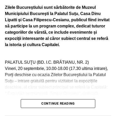
Zilele Bucureştiului sunt sărbătorite de Muzeul
Municipiului Bucureşti la Palatul Suţu, Casa Dinu
Lipatti şi Casa Filipescu-Cesianu, publicul fiind invitat
să participe la un program complex, dedicat tuturor
categoriilor de vârstă, ce include evenimente şi
expoziţii interesante al căror subiect central se referă
la istoria şi cultura Capitalei.
PALATUL SUŢU (BD. I.C. BRĂTIANU, NR. 2)
Vineri, 20 septembrie, 10.00-18.00 (17.30 ultima intrare),
Porţi deschise cu ocazia Zilelor Bucureştiului la Palatul
Suţu – intrare gratuită pentru vizitatori la expoziţiile
deschise, al căror subiect principal se referă la Capitală:
* Expoziţia permanentă „Timpul Oraşului”, dedicată
istoriei oraşului Bucureşti;
CONTINUE READING
* Expoziţia tematică „Calea Victoriei, incursiune în istoria
unei uliţe domneşti”;